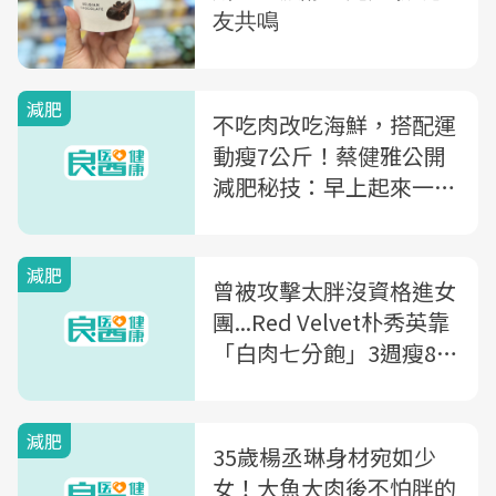
減肥
不吃肉改吃海鮮，搭配運
動瘦7公斤！蔡健雅公開
減肥秘技：早上起來一定
先做3件事
減肥
曾被攻擊太胖沒資格進女
團...Red Velvet朴秀英靠
「白肉七分飽」3週瘦8.5
公斤
減肥
35歲楊丞琳身材宛如少
女！大魚大肉後不怕胖的