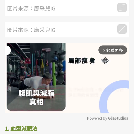
圖片來源：應采兒IG
圖片來源：應采兒IG
觀看更多
arrow_forward_ios
Powered by 
GliaStudios
1. 血型減肥法
Mute