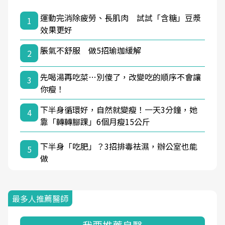
運動完消除疲勞、長肌肉 試試「含糖」豆漿
1
效果更好
脹氣不舒服 做5招瑜珈緩解
2
先喝湯再吃菜…別傻了，改變吃的順序不會讓
3
你瘦！
下半身循環好，自然就變瘦！一天3分鐘，她
4
靠「轉轉腳踝」6個月瘦15公斤
下半身「吃肥」？3招排毒祛濕，辦公室也能
5
做
最多人推薦醫師