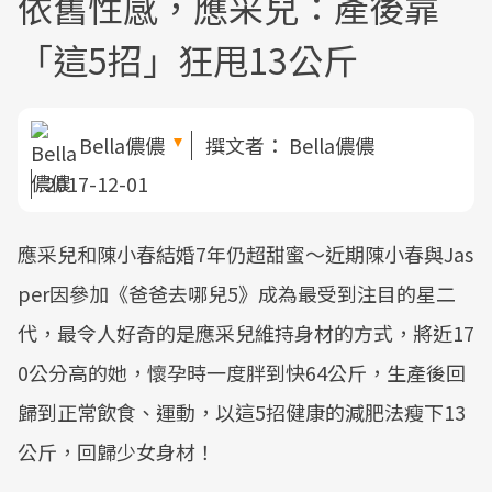
依舊性感，應采兒：產後靠
「這5招」狂甩13公斤
Bella儂儂
撰文者：
Bella儂儂
2017-12-01
應采兒和陳小春結婚7年仍超甜蜜～近期陳小春與Jas
per因參加《爸爸去哪兒5》成為最受到注目的星二
代，最令人好奇的是應采兒維持身材的方式，將近17
0公分高的她，懷孕時一度胖到快64公斤，生產後回
歸到正常飲食、運動，以這5招健康的減肥法瘦下13
公斤，回歸少女身材！