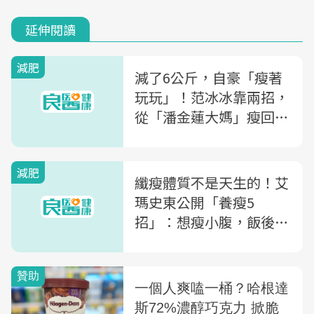
延伸閱讀
減肥
減了6公斤，自豪「瘦著
玩玩」！范冰冰靠兩招，
從「潘金蓮大媽」瘦回女
神
減肥
纖瘦體質不是天生的！艾
瑪史東公開「養瘦5
招」：想瘦小腹，飯後可
以這麼做