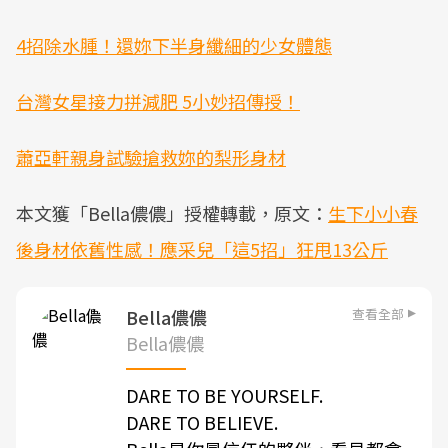
4招除水腫！還妳下半身纖細的少女體態
台灣女星接力拼減肥 5小妙招傳授！
蕭亞軒親身試驗搶救妳的梨形身材
本文獲「Bella儂儂」授權轉載，原文：
生下小小春
後身材依舊性感！應采兒「這5招」狂甩13公斤
查看全部
Bella儂儂
Bella儂儂
DARE TO BE YOURSELF.
DARE TO BELIEVE.