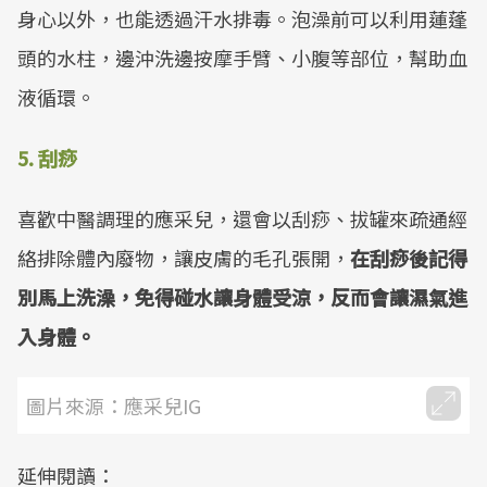
身心以外，也能透過汗水排毒。泡澡前可以利用蓮蓬
頭的水柱，邊沖洗邊按摩手臂、小腹等部位，幫助血
液循環。
5. 刮痧
喜歡中醫調理的應采兒，還會以刮痧、拔罐來疏通經
絡排除體內廢物，讓皮膚的毛孔張開，
在刮痧後記得
別馬上洗澡，免得碰水讓身體受涼，反而會讓濕氣進
入身體。
圖片來源：應采兒IG
延伸閱讀：