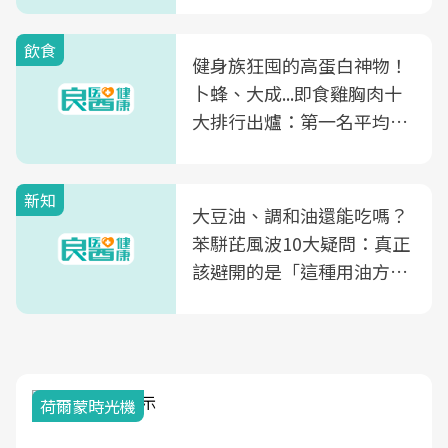
飲食
健身族狂囤的高蛋白神物！
卜蜂、大成...即食雞胸肉十
大排行出爐：第一名平均一
片不到50元
新知
大豆油、調和油還能吃嗎？
苯駢芘風波10大疑問：真正
該避開的是「這種用油方
式」
荷爾蒙時光機