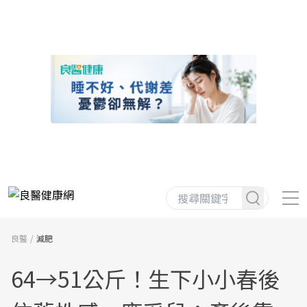
良醫
減肥
64→51公斤！生下小小春後