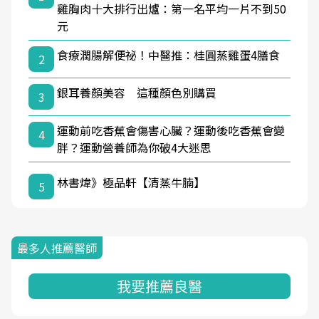
雞胸肉十大排行出爐：第一名平均一片不到50
元
食療潤腸解便祕！中醫推：桂圓蒸雞蛋4膳食
2
銀耳養顏美容 這種顏色別購買
3
運動前吃香蕉會傷害心臟？運動後吃香蕉會變
4
胖？運動營養師為你破4大迷思
林書煒》極品軒【清蒸牛腩】
5
最多人推薦醫師
我要推薦良醫