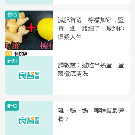
新知
譚敦慈：避吃半熟蛋 蛋
殼徹底清洗
新知
雞、鴨、鵝 哪種蛋最營
養？