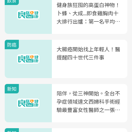
飲食
健身族狂囤的高蛋白神物！
卜蜂、大成...即食雞胸肉十
大排行出爐：第一名平均一
片不到50元
防癌
大腸癌開始找上年輕人！醫
提醒四十世代三件事
新知
陪伴，從三神開始。全台不
孕症領域達文西婦科手術經
驗最豐富女性醫師之一張永
玲領軍，打造全台首創「生
殖銀行概念形象館」，攜手