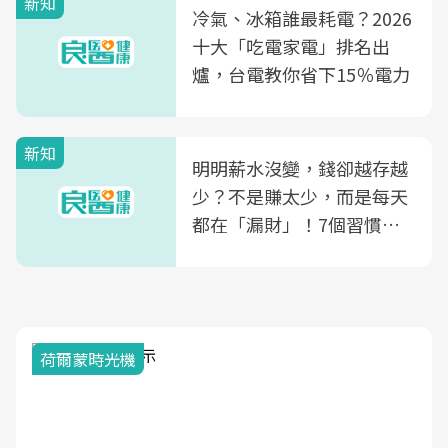
新知
光田醫院建構360度女性健
冷氣、冰箱誰最耗電？2026
康照護生態圈
十大「吃電家電」排名出
爐，台電教你省下15％電力
新知
明明薪水沒變，錢卻越存越
少？不是賺太少，而是每天
都在「漏財」！7個習慣一
次看
荷爾蒙時光機