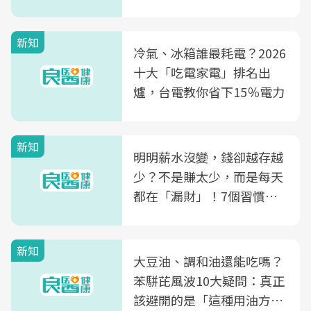
片不到50元
新知
冷氣、冰箱誰最耗電？2026
十大「吃電家電」排名出
爐，台電教你省下15％電力
新知
明明薪水沒變，錢卻越存越
少？不是賺太少，而是每天
都在「漏財」！7個習慣一
次看
新知
大豆油、調和油還能吃嗎？
苯駢芘風波10大疑問：真正
該避開的是「這種用油方