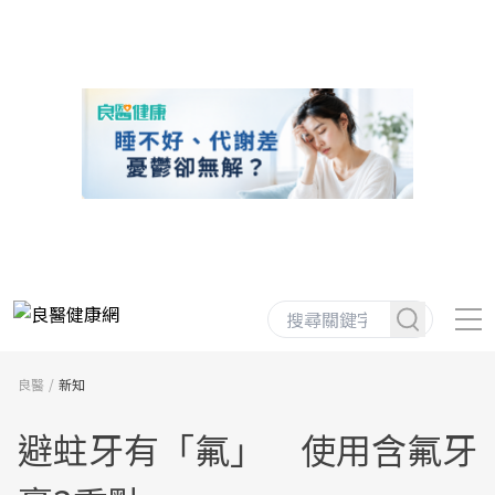
良醫
新知
避蛀牙有「氟」 使用含氟牙