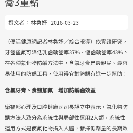
膏3重點
撰文者：
林奐妤
2018-03-23
（優活健康網記者林奐妤／綜合報導）依實證研究，
牙齒塗氟可降低乳齒齲齒率37%、恆齒齲齒率43%。
在各種氟化物防齲方法中，含氟牙膏是最親民、最容
易使用的防齲工具，使用得宜對防齲有進一步幫助！
含氟牙膏、食鹽加氟 增加防齲齒效益
衛福部心理及口腔健康司司長諶立中表示，氟化物防
齲方法大致分為系統性與局部性運用2大類，系統性
運用方式是使氟化物攝入人體，發揮低劑量的長期效