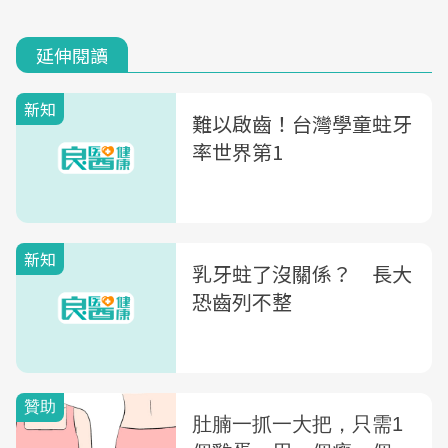
延伸閱讀
新知
難以啟齒！台灣學童蛀牙
率世界第1
新知
乳牙蛀了沒關係？ 長大
恐齒列不整