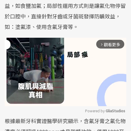
益，如食鹽加氟；局部性運用方式則是讓氟化物停留
於口腔中，直接針對牙齒或牙菌斑發揮防齲效益，
如：塗氟漆、使用含氟牙膏等。
觀看更多
arrow_forward_ios
Powered by 
GliaStudios
根據最新牙科實證醫學研究顯示，含氟牙膏之氟化物
Mute