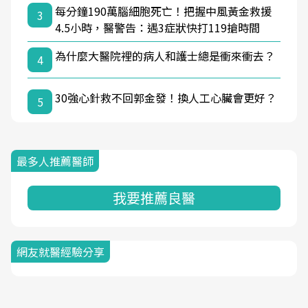
每分鐘190萬腦細胞死亡！把握中風黃金救援
3
4.5小時，醫警告：遇3症狀快打119搶時間
為什麼大醫院裡的病人和護士總是衝來衝去？
4
30強心針救不回郭金發！換人工心臟會更好？
5
最多人推薦醫師
我要推薦良醫
網友就醫經驗分享