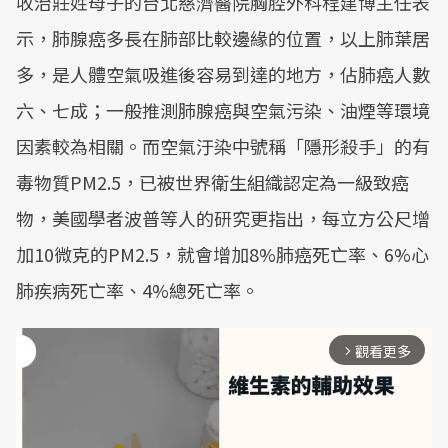
收治莊姓母子的台北慈濟醫院胸腔外科程建博主任表
示，肺腺癌多長在肺部比較邊緣的位置，以上肺葉居
多，是人體空氣吸進後容易到達的地方，佔肺癌人數
六、七成；一般推測肺腺癌與空氣污染、油煙等環境
因素較為相關。而空氣汙染中號稱「隱形殺手」的有
毒物質PM2.5，已被世界衛生組織認定為一級致癌
物，美國學者波普等人的研究更指出，每立方公尺增
加10微克的PM2.5，就會增加8%肺癌死亡率、6%心
肺疾病死亡率、4%總死亡率。
觀看更多
arrow_forward_ios