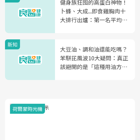
健身族狂囤的高蛋白神物！
卜蜂、大成...即食雞胸肉十
大排行出爐：第一名平均一
片不到50元
新知
大豆油、調和油還能吃嗎？
苯駢芘風波10大疑問：真正
該避開的是「這種用油方
式」
荷爾蒙時光機