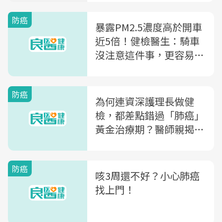
防癌
暴露PM2.5濃度高於開車
近5倍！健檢醫生：騎車
沒注意這件事，更容易罹
患肺腺癌
防癌
為何連資深護理長做健
檢，都差點錯過「肺癌」
黃金治療期？醫師親揭：
關於健檢，大多數人都輕
忽一件事
防癌
咳3周還不好？小心肺癌
找上門！