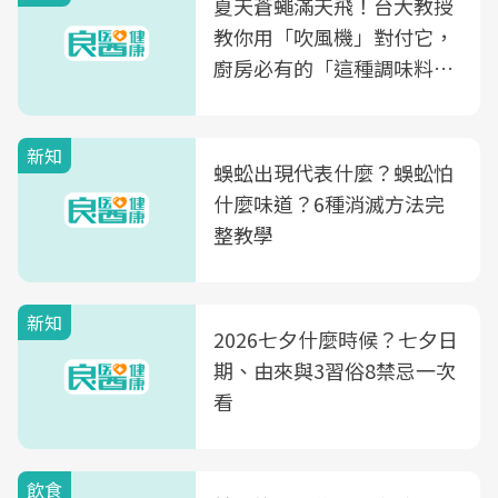
夏天蒼蠅滿天飛！台大教授
教你用「吹風機」對付它，
廚房必有的「這種調味料」
竟是蒼蠅剋星～
新知
蜈蚣出現代表什麼？蜈蚣怕
什麼味道？6種消滅方法完
整教學
新知
2026七夕什麼時候？七夕日
期、由來與3習俗8禁忌一次
看
飲食