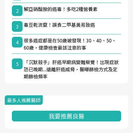
解亞硝酸胺的癌毒！多吃2種營養素
2
毒豆乾流竄！誤食二甲基黃易致癌
3
很多癌症都是在50歲被發現！30、40、50、
4
60歲，健康檢查最該注意的事
「沉默殺手」肝癌早期病變難察覺！出現症狀
5
恐已晚期...遠離肝癌威脅，醫曝篩檢方式及定
期篩檢頻率
最多人推薦醫師
我要推薦良醫