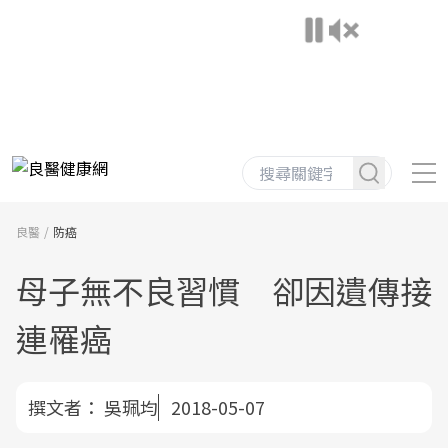
良醫
防癌
母子無不良習慣 卻因遺傳接
連罹癌
撰文者：
吳珮均
2018-05-07