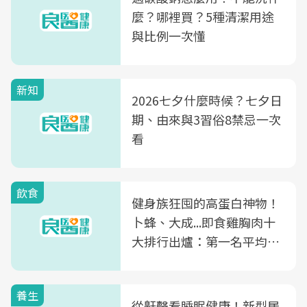
麼？哪裡買？5種清潔用途
與比例一次懂
新知
2026七夕什麼時候？七夕日
期、由來與3習俗8禁忌一次
看
飲食
健身族狂囤的高蛋白神物！
卜蜂、大成...即食雞胸肉十
大排行出爐：第一名平均一
片不到50元
養生
從鼾聲看睡眠健康！新型居