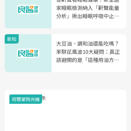
家睡眠檢測納入「鼾聲能量
分析」揪出睡眠呼吸中止症
風險
新知
大豆油、調和油還能吃嗎？
苯駢芘風波10大疑問：真正
該避開的是「這種用油方
式」
荷爾蒙時光機