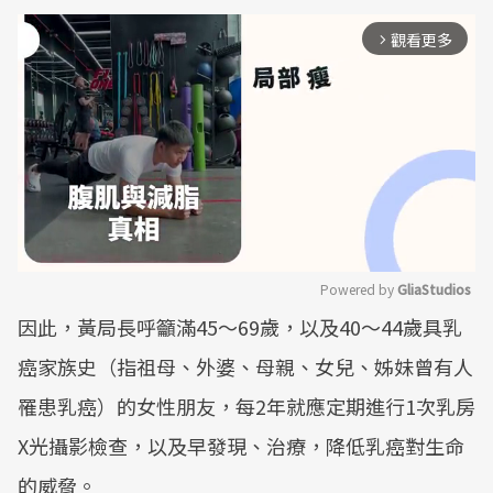
觀看更多
arrow_forward_ios
Powered by 
GliaStudios
因此，黃局長呼籲滿45～69歲，以及40～44歲具乳
Mute
癌家族史（指祖母、外婆、母親、女兒、姊妹曾有人
罹患乳癌）的女性朋友，每2年就應定期進行1次乳房
X光攝影檢查，以及早發現、治療，降低乳癌對生命
的威脅。