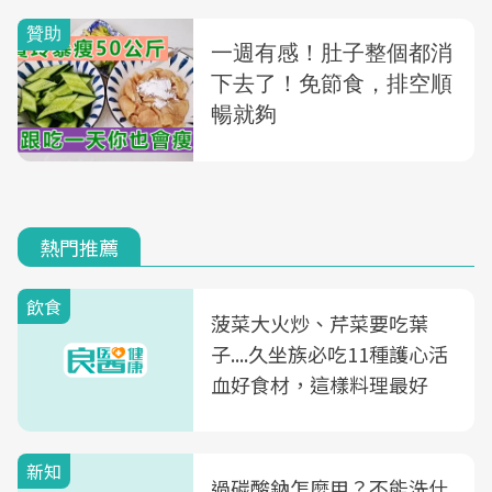
熱門推薦
飲食
菠菜大火炒、芹菜要吃葉
子....久坐族必吃11種護心活
血好食材，這樣料理最好
新知
過碳酸鈉怎麼用？不能洗什