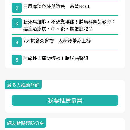
日風靡淡色蔬菜防癌 萵苣NO.1
2
殺死癌細胞，不必靠挨餓！腫瘤科醫師教你：
3
癌症治療前、中、後，該怎麼吃？
7大抗發炎食物 大蒜綠茶都上榜
4
無痛性血尿勿輕忽！膀胱癌警訊
5
最多人推薦醫師
我要推薦良醫
網友就醫經驗分享