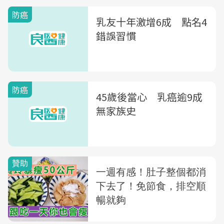
防癌
乳友十年激增6成 點名4
錯誤習慣
防癌
45歲後當心 乳癌逾9成
無家族史