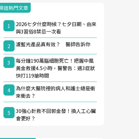
頻道熱門文章
2026七夕什麼時候？七夕日期、由來
1
與3習俗8禁忌一次看
濾藍光產品真有效？ 醫師告訴你
2
每分鐘190萬腦細胞死亡！把握中風
3
黃金救援4.5小時，醫警告：遇3症狀
快打119搶時間
為什麼大醫院裡的病人和護士總是衝
4
來衝去？
30強心針救不回郭金發！換人工心臟
5
會更好？