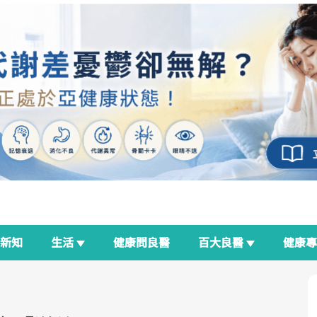
新知
生活
健康問良醫
百大良醫
健康
良醫生活祭
我與健康韌性的距離