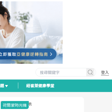
登入
專題
紐崔萊健康學堂
荷爾蒙時光機
2025健檢