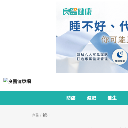
防癌
減肥
養生
良醫
新知