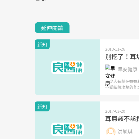
延伸閱讀
新知
2013-11-26
別挖了！耳
早安健康 
不少人有躺在媽媽
不受細菌攻擊的能
新知
2017-03-20
耳屎該不該
洪毓琪