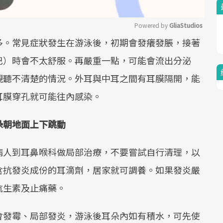
Powered by 
GliaStudios
多。常見症狀發生在游泳後，初期會發癢發脹，接著
Mute
巴）時會不太舒服。再嚴重一點，可能會流出分泌
現聽不清楚的情況。外耳與中耳之間有耳膜隔開，能
耳膜穿孔就可能往內感染。
朵朝地面上下跳動
病人到耳鼻喉科做局部治療，不要嘗試自行清理，以
含抗發炎成份的耳滴劑，居家就可調養。如果發炎嚴
抗生素及止痛藥。
會發霉、局部發炎，游泳後耳朵內如有積水，可先使