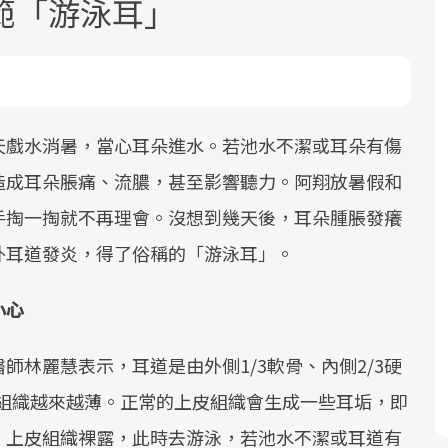
範「游泳耳」
天戲水消暑，當心耳朵進水。若池水不潔或耳朵有傷
造成耳朵脹痛、流膿，甚至影響聽力。阿翔放暑假和
面對超高齡社會的浪潮，台灣正在快速
2025年，就到良醫生活祭體驗「一站式
良醫健康網從「換季的身體變化」出
手掏一掏就不再理會。沒想到幾天後，耳朵腫脹發癢
邁向「健康照護」的新時代。隨著國家
健康新生活」，從講座、體驗到運動，
發，透過醫學觀點與日常感受的對話，
政策如「健康台灣推動委員會」與「長
全面啟動你的健康革命！
建立對亞健康的認知，進而引導實際的
外耳道發炎，得了俗稱的「游泳耳」。
照3.0」的推進，「預防醫學」已成全民
改善行動。
關注的核心議題。然而，健檢不只是醫
小心
療院所的服務，更是民眾了解自身健康
狀況、啟動健康管理的重要起點。
林麗慧表示，耳道是由外側1/3軟骨、內側2/3硬
皮組織越來越薄。正常的上皮組織會生成一些耳垢，即
前往專題
前往專題
前往專題
，上皮組織裸露，此時去游泳，若池水不潔或耳道有