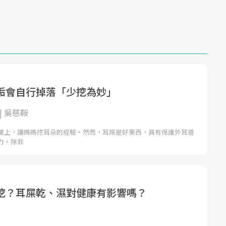
垢會自行掉落「少挖為妙」
| 吳慈鞍
腿上，讓媽媽挖耳朵的經驗。然而，耳屎是好東西，具有保護外耳道
力。除非
挖？耳屎乾、濕對健康有影響嗎？