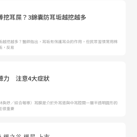
棒挖耳屎？3錦囊防耳垢越挖越多
垢越挖越多？醫師指出，耳垢有保護耳朵的作用，但民眾習慣常用棉
垢，反易
聽力 注意4大症狀
林奐妤／綜合報導）耳膜是介於外耳道與中耳腔間一層半透明圓形的
任很重要