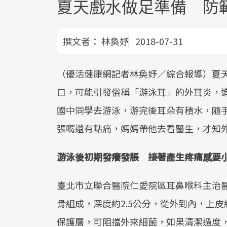
夏天戲水做足準備 防
撰文者：
林奐妤
2018-07-31
（優活健康網記者林奐妤／綜合報導）夏
口，可能引發俗稱「游泳耳」的外耳炎，
國中同學去游泳，游完後耳朵有積水，隨
張嘴還有點痛，媽媽帶他去看醫生，才知
游泳後初期發癢發脹 接著產生疼痛感要
臺北市立聯合醫院仁愛院區耳鼻喉科主治醫師
骨組成，深度約2.5公分，從外到內，上
保護層，可阻擋外來細菌，如果清潔過度