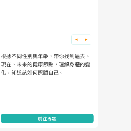
根據不同性別與年齡，帶你找到過去、
因應超高齡
現在、未來的健康節點，理解身體的變
「2025
化，知道該如何照顧自己。
康促進為目
民眾健康的
查、數據分
一起成為台
前往專題