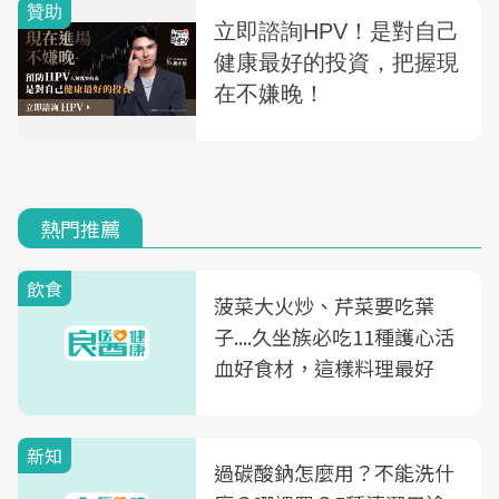
熱門推薦
飲食
菠菜大火炒、芹菜要吃葉
子....久坐族必吃11種護心活
血好食材，這樣料理最好
新知
過碳酸鈉怎麼用？不能洗什