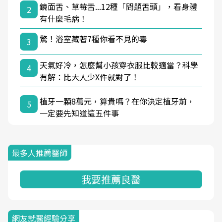
鏡面舌、草莓舌...12種「問題舌頭」，看身體
2
有什麼毛病！
驚！浴室藏著7種你看不見的毒
3
天氣好冷，怎麼幫小孩穿衣服比較適當？科學
4
有解：比大人少X件就對了！
植牙一顆8萬元，算貴嗎？在你決定植牙前，
5
一定要先知道這五件事
最多人推薦醫師
我要推薦良醫
網友就醫經驗分享