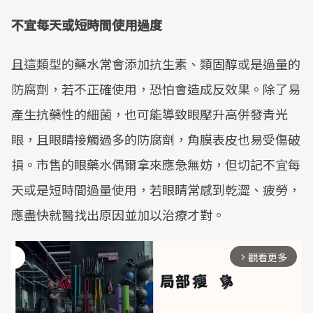
不宜每天或短時間使用過度
且這類型的藥水常會添加抗生素、類固醇或是過量的
防腐劑，若不正確使用，恐怕會造成反效果。除了易
產生抗藥性的細菌，也可能導致眼壓升高併發青光
眼，且眼睛接觸過多的防腐劑，角膜表皮也易受傷破
損。市售的眼藥水偶爾拿來應急無妨，但切記不宜每
天或是短時間過量使用，若眼睛常感到乾澀、疲勞，
應盡快就醫找出原因並加以治療才對。
觀看更多
arrow_forward_ios