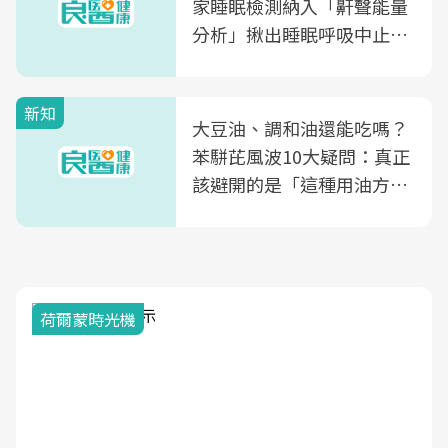
家睡眠檢測納入「鼾聲能量
分析」揪出睡眠呼吸中止症
風險
新知
大豆油、調和油還能吃嗎？
苯駢芘風波10大疑問：真正
該避開的是「這種用油方
式」
荷爾蒙時光機