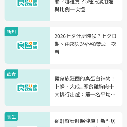
麼？哪裡買？5種清潔用途
與比例一次懂
新知
2026七夕什麼時候？七夕日
期、由來與3習俗8禁忌一次
看
飲食
健身族狂囤的高蛋白神物！
卜蜂、大成...即食雞胸肉十
大排行出爐：第一名平均一
片不到50元
養生
從鼾聲看睡眠健康！新型居