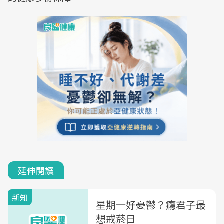
延伸閱讀
新知
星期一好憂鬱？癮君子最
想戒菸日