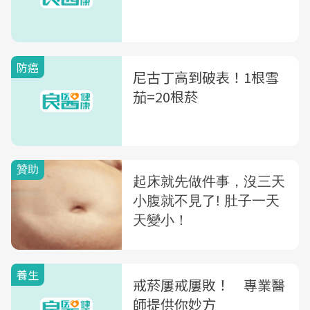
防癌
尼古丁高到破表！1根雪
茄=20根菸
養生
戒菸屢戒屢敗！ 專業醫
師提供你妙方