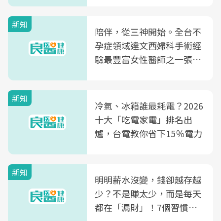
新知
陪伴，從三神開始。全台不
孕症領域達文西婦科手術經
驗最豐富女性醫師之一張永
玲領軍，打造全台首創「生
殖銀行概念形象館」，攜手
新知
光田醫院建構360度女性健
冷氣、冰箱誰最耗電？2026
康照護生態圈
十大「吃電家電」排名出
爐，台電教你省下15％電力
新知
明明薪水沒變，錢卻越存越
少？不是賺太少，而是每天
都在「漏財」！7個習慣一