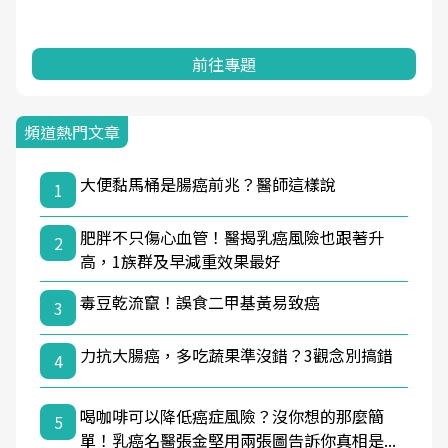
前往專題
頻道熱門文章
大便黏馬桶是腸癌前兆？醫師這樣說
1
肥胖不只傷心血管！醫揭乳癌風險也跟著升
2
高，1族群及早減重效果最好
毒豆乾流竄！誤食二甲基黃易致癌
3
力抗大腸癌，多吃蔬果準沒錯？3觀念別搞錯
4
喝咖啡可以降低癌症風險？沒你想的那麼簡
5
單！乳癌名醫張金堅用兩張圖告訴你真相是...