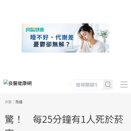
良醫
防癌
驚！ 每25分鐘有1人死於菸