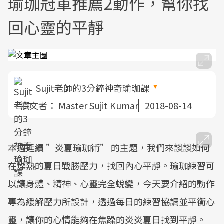
瑜珈冠軍推薦2動作，幫你找
回心靈的平靜
Sujit老師的3分鐘神奇瑜珈課
撰文者：
Master Sujit Kumar
2018-08-14
本週延續 ”炎夏瑜珈術” 的主題，我們來談談如何
在燥熱的夏日戰勝壓力，找回內心平靜。瑜珈練習可
以讓身體、精神、心靈完全蛻變，今天要介紹的動作
專為緩解壓力所設計，透過每日的練習協調並平衡心
靈，讓你的心情能夠在焦躁的炎炎夏日找到平靜。