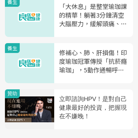
養生
「大休息」是整堂瑜珈課
的精華！躺著3分鐘清空
大腦壓力，緩解頭痛、消
疲勞
養生
修補心、肺、肝損傷！印
度瑜珈冠軍傳授「抗菸癮
瑜珈」，5動作通暢呼吸
道