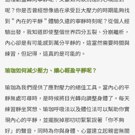
呢？你是否曾經想像過在承受巨大壓力的時期能夠找
到＂內在的平靜＂體驗久違的寧靜時刻呢？從個人經
驗出發，我知道即使整個世界四分五裂、分崩離析，
內心卻是有可能感到萬分平靜的，這當然需要時間與
練習，但記得，這真的是可能的。
瑜珈如何減少壓力、讓心輕盈平靜呢？
瑜珈為我們提供了應對壓力的絕佳工具。當內心的平
靜無處可尋時，是時候將目光轉向調整身體了。每天
練習靜坐冥想、瑜珈呼吸法以及體位法可以幫助你實
現內心的平靜，並擺脫掉那叨叨絮絮說著「你不夠
好」的聲音，同時為你與身體、心靈建立起親密無間