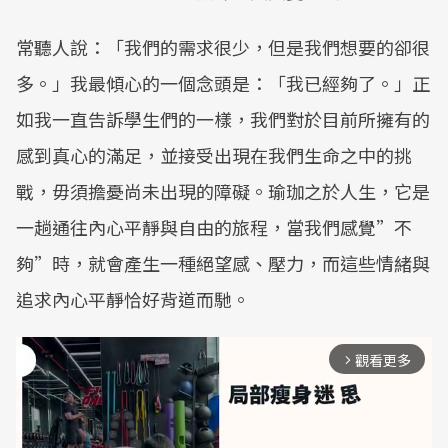
常聽人說：「我們的需求很少，但是我們想要的卻很
多。」我最傾心的一個念頭是：「我已經夠了。」正
如我一直告訴學生們的一樣，我們對於目前所擁有的
感到真心的滿足，並接受出現在我們生命之中的挑
戰，毋須擔憂尚未出現的障礙。瑜珈之於人生，它是
一趟通往內心平靜與自由的旅程，當我們感覺”不
夠”時，就會產生一種絕望感、壓力，而這些情緒與
追求內心平靜恰好背道而馳。
觀看更多
arrow_forward_ios