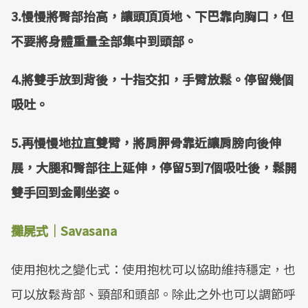
3.慢慢將臀部抬高，讓頭頂頂地、下巴靠向胸口，但
不要將身體重量全部集中到頭部。
4.將雙手放到背後，十指交扣，手臂放鬆。停留幾個
吸吐。
5.再慢慢地拉直雙臂，將肩胛骨靠近讓肩膀向後伸
展，大腿和臀部往上延伸，停留5到7個吸吐後，鬆開
雙手回到金剛坐姿。
攤屍式｜Savasana
使用抱枕之變化式：使用抱枕可以協助維持穩定，也
可以放鬆背部、頸部和頭部。除此之外也可以調節呼