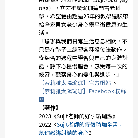
oga），立志推廣瑜珈這門古老科
學，希望藉由超過25年的教學經驗帶
給全家男女老少身心靈平衡健康的生
活。
「瑜珈與我們日常生活息息相關，不
只是在墊子上練習各種體位法動作。
從練習的過程中學習與自己的身體對
話，靜下心慢慢體會，感受每一次的
練習，觀察身心的變化與進步。」
【索莉雅太陽瑜珈】官方網站
、
【索莉雅太陽瑜珈】Facebook 粉絲
團
【著作】
2023《
Sujit老師的好孕瑜珈課
》
2022《
Sujit老師的修復瑜珈全書，
幫你鬆綁糾結的身心
》