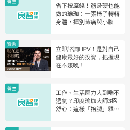
養生
省下按摩錢！筋骨硬也能
做的瑜珈：一張椅子轉轉
身體，揮別背痛與小腹
養生
工作、生活壓力大到喘不
過氣？印度瑜珈大師3招
舒心：這樣「抬腿」釋放
你的焦慮感！