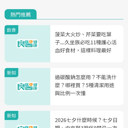
熱門推薦
飲食
菠菜大火炒、芹菜要吃葉
子....久坐族必吃11種護心活
血好食材，這樣料理最好
新知
過碳酸鈉怎麼用？不能洗什
麼？哪裡買？5種清潔用途
與比例一次懂
新知
2026七夕什麼時候？七夕日
期、由來與3習俗8禁忌一次