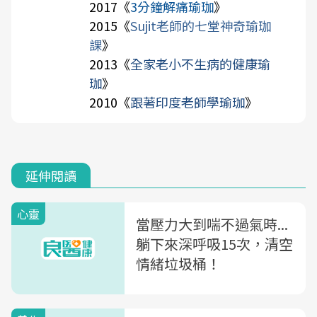
2017《
3分鐘解痛瑜珈
》
2015《
Sujit老師的七堂神奇瑜珈
課
》
2013《
全家老小不生病的健康瑜
珈
》
2010《
跟著印度老師學瑜珈
》
延伸閱讀
心靈
當壓力大到喘不過氣時...
躺下來深呼吸15次，清空
情緒垃圾桶！