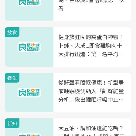
看
飲食
健身族狂囤的高蛋白神物！
卜蜂、大成...即食雞胸肉十
大排行出爐：第一名平均一
片不到50元
養生
從鼾聲看睡眠健康！新型居
家睡眠檢測納入「鼾聲能量
分析」揪出睡眠呼吸中止症
風險
新知
大豆油、調和油還能吃嗎？