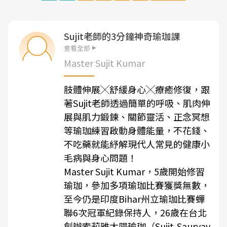
Sujit老師的3分鐘神奇瑜珈課
查看全部
Master Sujit Kumar
肢體伸展╳舒緩身心╳療癒修復，跟
著Sujit老師透過簡單的呼吸、肌肉伸
展與肌力鍛鍊、關節靈活、正念冥想
等瑜珈練習啟動身體能量，不花錢、
不吃藥就能紓解現代人常見的健康小
毛病與身心問題！
Master Sujit Kumar，5歲開始修習
瑜珈，參加多項瑜珈比賽獲獎無數，
至今仍是印度Bihar州立瑜珈比賽蟬
聯6次冠軍紀錄保持人，26歲在台北
創辦索莉雅太陽瑜珈（Sujit-Sauryay