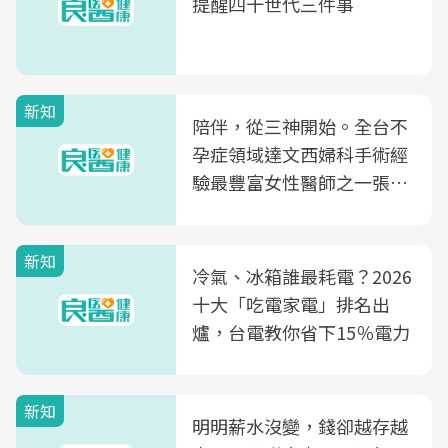
提醒四十世代三件事
新知
陪伴，從三神開始。全台不
孕症領域達文西婦科手術經
驗最豐富女性醫師之一張永
玲領軍，打造全台首創「生
殖銀行概念形象館」，攜手
新知
光田醫院建構360度女性健
冷氣、冰箱誰最耗電？2026
康照護生態圈
十大「吃電家電」排名出
爐，台電教你省下15％電力
新知
明明薪水沒變，錢卻越存越