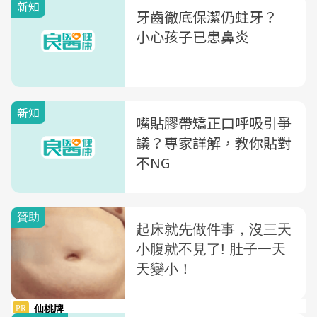
新知
牙齒徹底保潔仍蛀牙？
小心孩子已患鼻炎
新知
嘴貼膠帶矯正口呼吸引爭
議？專家詳解，教你貼對
不NG