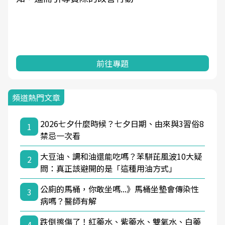
前往專題
頻道熱門文章
2026七夕什麼時候？七夕日期、由來與3習俗8
1
禁忌一次看
大豆油、調和油還能吃嗎？苯駢芘風波10大疑
2
問：真正該避開的是「這種用油方式」
公廁的馬桶，你敢坐嗎...》馬桶坐墊會傳染性
3
病嗎？醫師有解
跌倒擦傷了！紅藥水、紫藥水、雙氧水、白藥
4