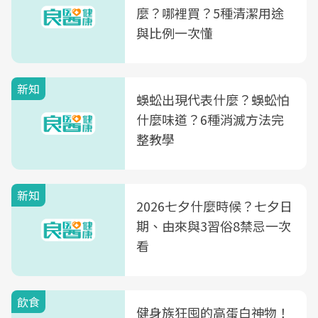
麼？哪裡買？5種清潔用途
與比例一次懂
新知
蜈蚣出現代表什麼？蜈蚣怕
什麼味道？6種消滅方法完
整教學
新知
2026七夕什麼時候？七夕日
期、由來與3習俗8禁忌一次
看
飲食
健身族狂囤的高蛋白神物！