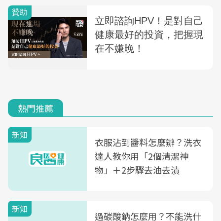
熱門推薦
新知
衣服沾到醬料怎麼辦？洗衣
達人教你用「2個清潔神
物」＋2步驟去油去漬
新知
過碳酸鈉怎麼用？不能洗什