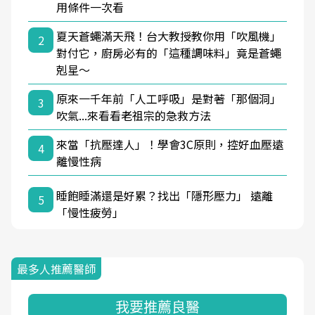
用條件一次看
夏天蒼蠅滿天飛！台大教授教你用「吹風機」
2
對付它，廚房必有的「這種調味料」竟是蒼蠅
剋星～
原來一千年前「人工呼吸」是對著「那個洞」
3
吹氣...來看看老祖宗的急救方法
來當「抗壓達人」！學會3C原則，控好血壓遠
4
離慢性病
睡飽睡滿還是好累？找出「隱形壓力」 遠離
5
「慢性疲勞」
最多人推薦醫師
我要推薦良醫