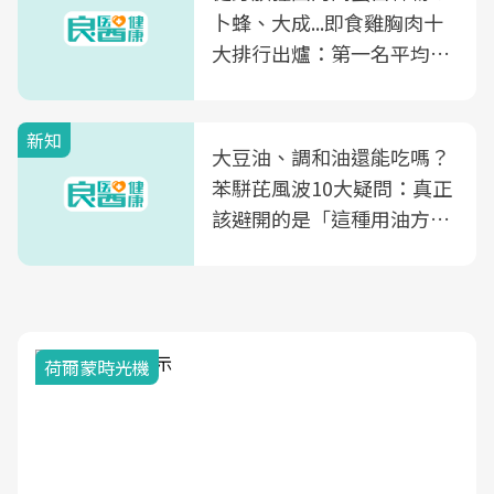
卜蜂、大成...即食雞胸肉十
大排行出爐：第一名平均一
片不到50元
新知
大豆油、調和油還能吃嗎？
苯駢芘風波10大疑問：真正
該避開的是「這種用油方
式」
荷爾蒙時光機