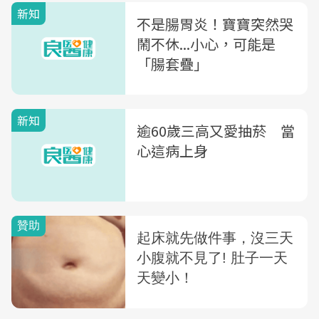
新知
不是腸胃炎！寶寶突然哭
鬧不休...小心，可能是
「腸套疊」
新知
逾60歲三高又愛抽菸 當
心這病上身