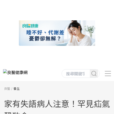
良醫
養生
家有失語病人注意！罕見疝氣