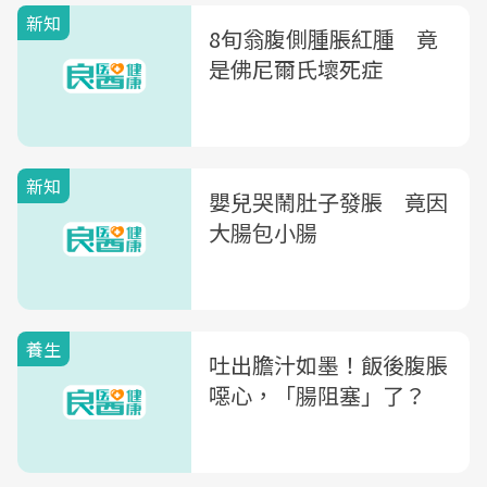
新知
8旬翁腹側腫脹紅腫 竟
是佛尼爾氏壞死症
新知
嬰兒哭鬧肚子發脹 竟因
大腸包小腸
養生
吐出膽汁如墨！飯後腹脹
噁心，「腸阻塞」了？