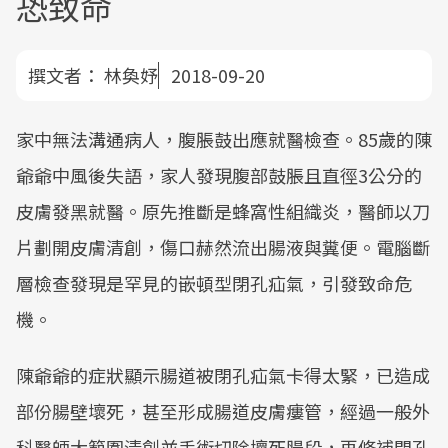
恐致命
撰文者：
林奐妤
2018-09-20
家中無法溝通病人，腹脹鼓出應就醫檢查。85歲的陳
爺爺中風後失語，家人發現腹部鼓脹且直徑3公分的
皮膚發黑就醫。原先推斷是蜂窩性組織炎，醫師以刀
片劃開皮膚清創，傷口赫然流出腸液與糞便。電腦斷
層檢查發現是罕見的嵌頓型閉孔疝氣，引發致命危
機。
陳爺爺的症狀顯示腸道被閉孔疝氣卡得太緊，已造成
部份腸壁壞死，甚至形成腸道皮膚瘻管，經過一般外
科醫師大範圍清創並手術切除壞死腸段，再修補閉孔