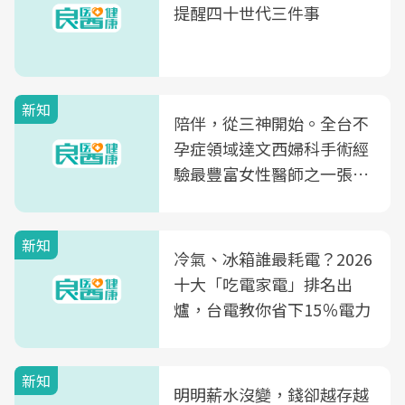
提醒四十世代三件事
新知
陪伴，從三神開始。全台不
孕症領域達文西婦科手術經
驗最豐富女性醫師之一張永
玲領軍，打造全台首創「生
殖銀行概念形象館」，攜手
新知
光田醫院建構360度女性健
冷氣、冰箱誰最耗電？2026
康照護生態圈
十大「吃電家電」排名出
爐，台電教你省下15％電力
新知
明明薪水沒變，錢卻越存越