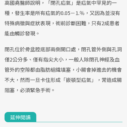
高國堯醫師說明，「閉孔疝氣」是疝氣中罕見的一
種，發生率是所有疝氣的0.05－1.％，又因為並沒有
特殊病徵與症狀表現，術前診斷困難，只有2成患者
能由觸診發現。
閉孔位於骨盆腔底部兩側開口處，閉孔管外側與孔洞
僅2公分多、僅有指尖大小，一般人除閉孔神經及血
管外的空隙都由脂肪組織填塞，小腸會掉進去的機會
不大，然而一旦卡住形成「嵌頓型疝氣」，常造成腸
阻塞，必須緊急手術。
延伸閱讀