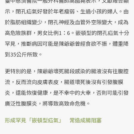
臺中慈濟醫院一般外科醫師高國堯表示，文獻報告顯
Mute
示，閉孔疝氣好發於年老瘦弱、生過小孩的婦人。由
於脂肪組織變少，閉孔神經及血管外空隙變大，成為
高危險族群，男女比例1：6。嵌頓型的閉孔疝氣十分
罕見，推斷病因可能是陳爺爺曾經食欲不振，體重降
到35公斤所致。
更特別的是，陳爺爺壞死腸段感染的腸液沒有往腹腔
流，反而流向皮膚表皮，腸道壞死後沒有引發腹膜
炎，還能恢復健康，是不幸中的大幸，否則可能引發
廣泛性腹膜炎，將導致高致命危機。
形成罕見「嵌頓型疝氣」 常造成腸阻塞