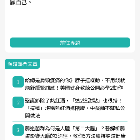
顧自己。
前往專題
頻道熱門文章
給總是肩頸痠痛的你》脖子這樣動，不用錢就
1
能舒緩緊繃感！美國健身教練公開必學2動作
聖誕節除了熱紅酒，「這2道甜點」也很搭！
2
「這種」堪稱熱紅酒進階版，中醫師不藏私公
開做法
腸道菌群為何是人體「第二大腦」？醫解析腸
3
道影響大腦的3途徑，教你5方法維持腸道健康