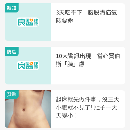
新知
3天吃不下 腹股溝疝氣
險要命
防癌
10大警訊出現 當心賈伯
斯「胰」慮