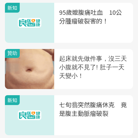
新知
95歲嬤腹痛吐血 10公
分腫瘤破裂害的！
新知
七旬翁突然腹痛休克 竟
是腹主動脈瘤破裂