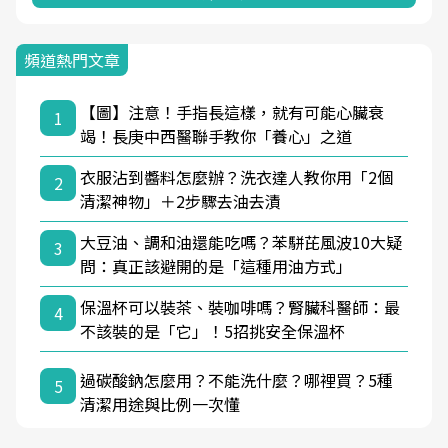
頻道熱門文章
【圖】注意！手指長這樣，就有可能心臟衰
1
竭！長庚中西醫聯手教你「養心」之道
衣服沾到醬料怎麼辦？洗衣達人教你用「2個
2
清潔神物」＋2步驟去油去漬
大豆油、調和油還能吃嗎？苯駢芘風波10大疑
3
問：真正該避開的是「這種用油方式」
保溫杯可以裝茶、裝咖啡嗎？腎臟科醫師：最
4
不該裝的是「它」！5招挑安全保溫杯
過碳酸鈉怎麼用？不能洗什麼？哪裡買？5種
5
清潔用途與比例一次懂