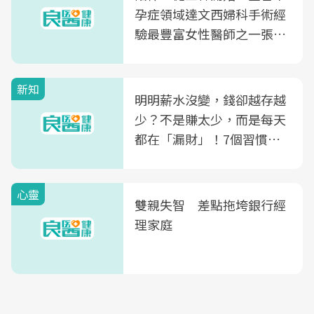
孕症領域達文西婦科手術經
驗最豐富女性醫師之一張永
玲領軍，打造全台首創「生
殖銀行概念形象館」，攜手
新知
光田醫院建構360度女性健
明明薪水沒變，錢卻越存越
康照護生態圈
少？不是賺太少，而是每天
都在「漏財」！7個習慣一
次看
心靈
雙親失智 差點拖垮銀行經
理家庭