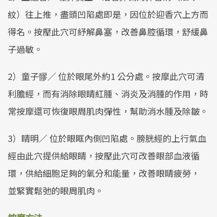
Mute
紋）往上推，盡頭凹陷處即是，因位於迎香穴上方而
得名。按壓此穴可紓解鼻塞，改善鼻腔循環，舒緩鼻
子過敏。
2）童子髎／ 位於眼尾外約1 公分處。按摩此穴可清
利膽經，而有消除眼睛紅腫、消炎及消腫的作用，時
常按摩還可恢復眼周肌肉彈性，幫助消水腫及除皺。
3）睛明／ 位於眼眶內側凹陷處。膀胱經的上行氣血
經由此穴提供給眼睛，按壓此穴可改善眼部血液循
環，供給細胞足夠的氧分和能量，改善眼睛疲勞，
並緊實鬆弛的眼周肌肉。