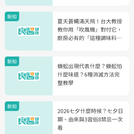
肪酸」的優缺點、建議攝取
量
新知
夏天蒼蠅滿天飛！台大教授
教你用「吹風機」對付它，
廚房必有的「這種調味料」
竟是蒼蠅剋星～
新知
蜈蚣出現代表什麼？蜈蚣怕
什麼味道？6種消滅方法完
整教學
新知
2026七夕什麼時候？七夕日
期、由來與3習俗8禁忌一次
看