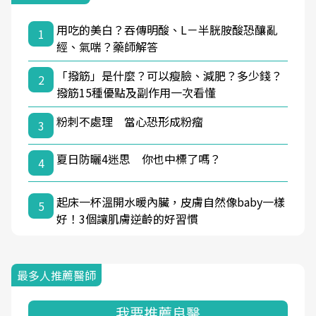
用吃的美白？吞傳明酸、L－半胱胺酸恐釀亂
1
經、氣喘？藥師解答
「撥筋」是什麼？可以瘦臉、減肥？多少錢？
2
撥筋15種優點及副作用一次看懂
粉刺不處理 當心恐形成粉瘤
3
夏日防曬4迷思 你也中標了嗎？
4
起床一杯溫開水暖內臟，皮膚自然像baby一樣
5
好！3個讓肌膚逆齡的好習慣
最多人推薦醫師
我要推薦良醫