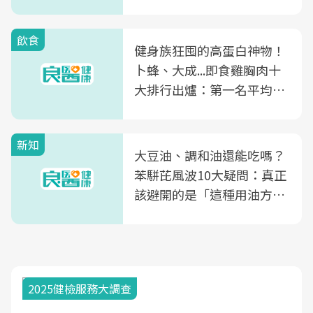
飲食
健身族狂囤的高蛋白神物！
卜蜂、大成...即食雞胸肉十
大排行出爐：第一名平均一
片不到50元
新知
大豆油、調和油還能吃嗎？
苯駢芘風波10大疑問：真正
該避開的是「這種用油方
式」
2025健檢服務大調查