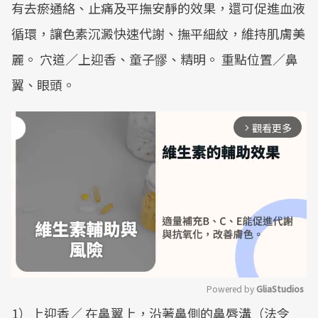
有去瘀通絡、止痛及平撫安靜的效果，還可促進血液
循環，讓色素沉澱快速代謝、撫平細紋，維持肌膚美
麗。 穴道／上迎香、童子髎、精明。 重點位置／鼻
翼、眼頭。
觀看更多
arrow_forward_ios
Powered by 
GliaStudios
1）上迎香／ 在鼻翼上，沿著鼻側的鼻唇溝（法令