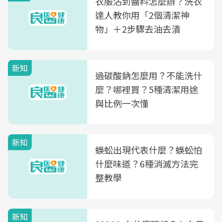
衣服沾到醬料怎麼辦？洗衣
達人教你用「2個清潔神
物」＋2步驟去油去漬
新知
過碳酸鈉怎麼用？不能洗什
麼？哪裡買？5種清潔用途
與比例一次懂
新知
蜈蚣出現代表什麼？蜈蚣怕
什麼味道？6種消滅方法完
整教學
新知