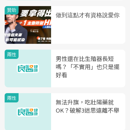
兩性
男性還在比生殖器長短
嗎？「不實用」也只是擺
好看
兩性
無法升旗，吃壯陽藥就
OK？破解3迷思遠離不舉