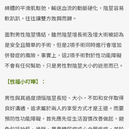
綿體的平滑肌鬆弛，輸送血流的動脈硬化，陰莖容易
軟趴趴，往往讓雙方敗興而歸。
面對男性陰莖情結，雖然陰莖增長術及增大術被認為
是安全且簡單的手術，但是2項手術同時進行會增加
併發症的風險。事實上，這2項手術對於性功能障礙
不會有任何幫助，只是男性對陰莖大小的迷思而已。
【性福小叮嚀】：
男性與其過度煩惱陰莖長短、大小，不如和女伴取得
良好溝通，追求屬於兩人的享受方式才是王道。而要
預防性功能障礙，首先應先從生活習慣改善做起，避
免包括抽菸、過胖、罹患糖尿病或心血管疾病，並於