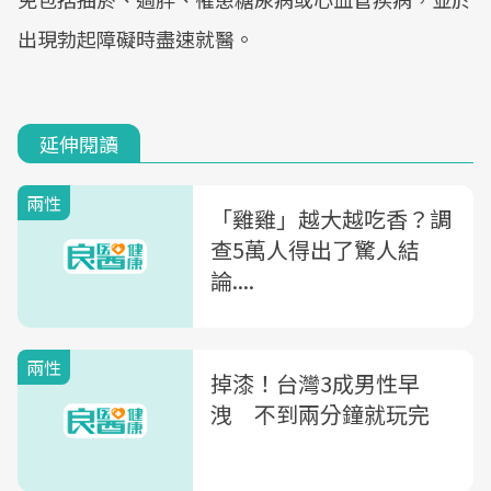
出現勃起障礙時盡速就醫。
延伸閱讀
兩性
「雞雞」越大越吃香？調
查5萬人得出了驚人結
論....
兩性
掉漆！台灣3成男性早
洩 不到兩分鐘就玩完