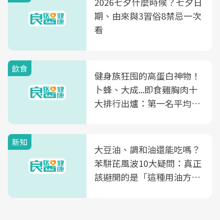
2026七夕什麼時候？七夕日
期、由來與3習俗8禁忌一次
看
飲食
健身族狂囤的高蛋白神物！
卜蜂、大成...即食雞胸肉十
大排行出爐：第一名平均一
片不到50元
新知
大豆油、調和油還能吃嗎？
苯駢芘風波10大疑問：真正
該避開的是「這種用油方
式」