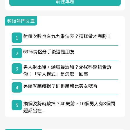
前往專題
頻道熱門文章
射精次數也有九九乘法表？這樣做才完勝！
1
63%情侶分手後還是朋友
2
男人射出後，頭腦最清晰？泌尿科醫師告訴
3
你：「聖人模式」是怎麼一回事
另類就業歧視？帥哥業務比美女吃香
4
換個姿勢就軟掉？40歲前，10個男人有8個問
5
題都出在....