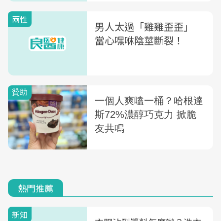
兩性
男人太過「雞雞歪歪」
當心嘿咻陰莖斷裂！
熱門推薦
新知