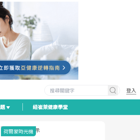
登入
專題
紐崔萊健康學堂
荷爾蒙時光機
2025健檢