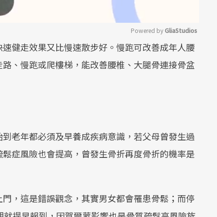
Powered by 
GliaStudios
快速健走效果又比慢速散步好。慢跑可改善成年人腰
Mute
走路、慢跑或爬樓梯，能改善腰椎、大腿骨連接骨盆
始到老年都必須及早養成疾病意識，若父母曾發生過
疏鬆症風險也會提高，曾發生骨折再度骨折的機率是
上門，這是錯誤觀念，其實男女都會罹患骨鬆；而停
期就提早報到，因賀爾蒙影響也是骨質疏鬆高風險族