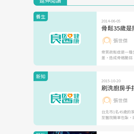
延伸閱讀
養生
2014-06-05
骨鬆35歲
張世傑
骨質疏鬆症是一種
差，造成骨骼脆弱
新知
2015-10-20
刷洗廚房手
張世傑
台北市1名45歲
至醫院簡單包紮，