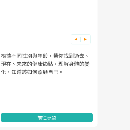
根據不同性別與年齡，帶你找到過去、
因應超高齡
現在、未來的健康節點，理解身體的變
「2025
化，知道該如何照顧自己。
康促進為目
民眾健康的
查、數據分
一起成為台
前往專題