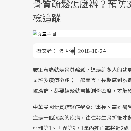
骨質疏鬆怎麼辦？預防
檢追蹤
撰文者：
張世傑
2018-10-24
腰痠背痛就是骨質疏鬆？這是許多人的迷
是許多疾病徵兆；一般而言，長期感到腰
險族群，都要趕緊就醫檢測骨密度，才能
中華民國骨質疏鬆症學會理事長、高雄醫
症是一個沉默的疾病，往往發生骨折後才
亞洲第1、世界第9，1年內死亡率將近2成