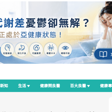
新知
生活
健康問良醫
百大良醫
健康
良醫生活祭
我與健康韌性的距離