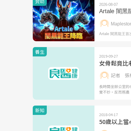
養生
2019-09-27
女骨鬆竟比
記者 張
長時間坐辦公室的6
覺不妙。反而務農
新知
2018-04-17
50歲以上當