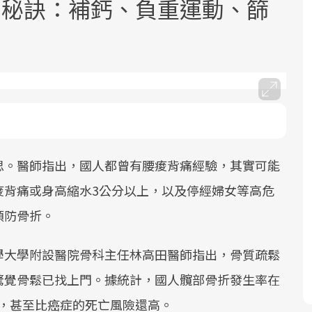
3秘訣：補鈣、負重運動、篩
面對超高齡社會的浪潮，台灣正在快速
2025年，就到良醫生活祭體驗「一站式
良醫健康網從「換季的身體變化」出
邁向「健康照護」的新時代。隨著國家
健康新生活」，從講座、體驗到運動，
發，透過醫學觀點與日常感受的對話，
思。醫師指出，國人都曾有腰痠背痛經驗，其實可能
政策如「健康台灣推動委員會」與「長
全面啟動你的健康革命！
建立對亞健康的認知，進而引導實際的
痠背痛或身高縮水3公分以上，以及停經婦女等高危
照3.0」的推進，「預防醫學」已成全民
改善行動。
關注的核心議題。然而，健檢不只是醫
預防骨折。
療院所的服務，更是民眾了解自身健康
狀況、啟動健康管理的重要起點。
學大學附設醫院骨科主任林高田醫師指出，骨質疏鬆
驚覺骨鬆已找上門。據統計，國人髖部骨折發生率在
前往專題
前往專題
前往專題
 ，甚至比癌症的死亡風險還高。