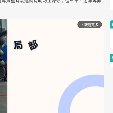
跑等負重有氧運動有助防止骨鬆；但單車、游泳等非
。
觀看更多
arrow_forward_ios