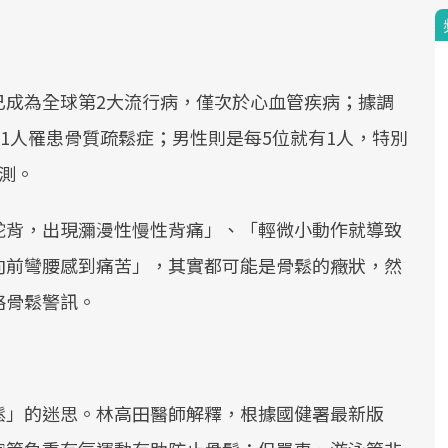
已成為全球第2大流行病，僅次於心血管疾病；據調
有1人罹患骨質疏鬆症；男性則是每5位就有1人，特別
測。
駝背，出現瀰漫性慢性背痛」、「輕微小動作就導致
向前彎腰感到痛苦」，其實都可能是骨鬆的癥狀，然
略骨鬆警訊。
鬆」的迷思。林高田醫師解釋，根據國健署最新版