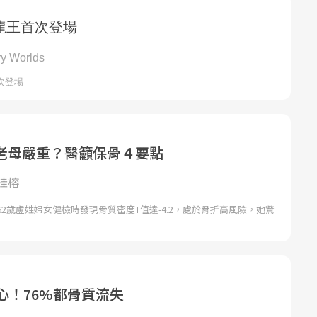
老母嚴重？醫籲保骨４要點
桂榕
2歲盧姓婦女健檢時發現骨質密度T值達-4.2，處於骨折高風險，她驚
心！76%都骨質流失