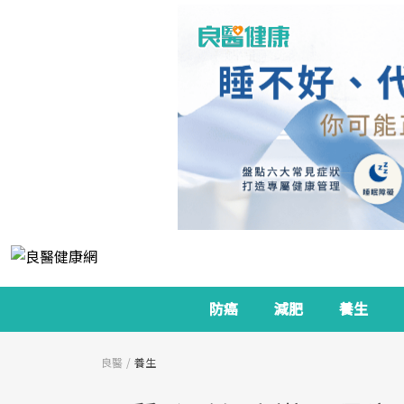
防癌
減肥
養生
良醫
養生