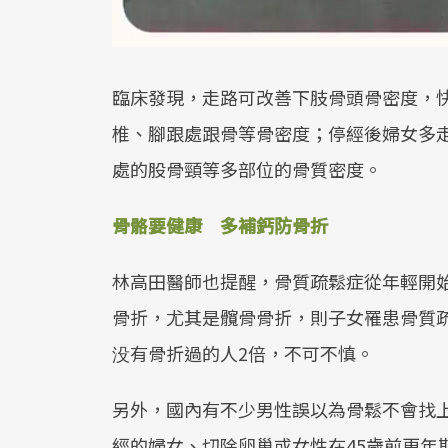
臨床發現，走路可改善下肢骨頭骨密度，
椎、腳跟處跟骨等骨密度；停經後婦女多
處的股骨頸等多部位的骨質密度。
骨骼要健康 多補鈣防骨折
林高田醫師也提醒，骨質疏鬆症從年輕開
骨折，尤其是髖骨骨折，則子女罹患骨質
没有骨折過的人2倍，不可不慎。
另外，國內有不少男性誤以為骨鬆不會找
經的婦女、切除卵巢或女性在45歲前更年