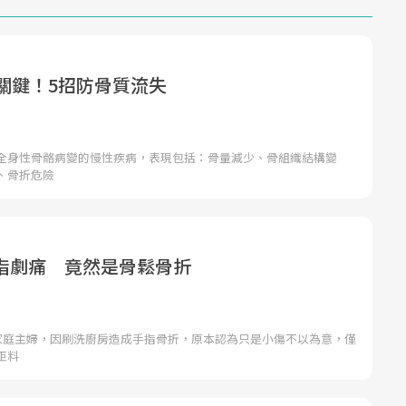
是關鍵！5招防骨質流失
全身性骨骼病變的慢性疾病，表現包括：骨量減少、骨組織結構變
、骨折危險
指劇痛 竟然是骨鬆骨折
的家庭主婦，因刷洗廚房造成手指骨折，原本認為只是小傷不以為意，僅
詎料