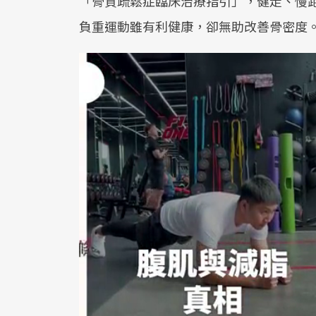
「骨質疏鬆症臨床治療指引」，健走、慢
負重運動雖有利健康，卻無助改善骨密度