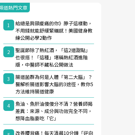
頻道熱門文章
給總是肩頸痠痛的你》脖子這樣動，
1
不用錢就能舒緩緊繃感！美國健身教
練公開必學2動作
聖誕節除了熱紅酒，「這2道甜點」
2
也很搭！「這種」堪稱熱紅酒進階
版，中醫師不藏私公開做法
腸道菌群為何是人體「第二大腦」？
3
醫解析腸道影響大腦的3途徑，教你5
方法維持腸道健康
魚油、魚肝油傻傻分不清？營養師揭
4
差異：來源、成分與功效完全不同，
想降血脂要吃「它」
改善腰背痛！每天清晨10分鐘「逆向
5