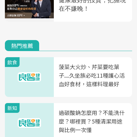
熱門推薦
飲食
菠菜大火炒、芹菜要吃葉
子....久坐族必吃11種護心活
血好食材，這樣料理最好
新知
過碳酸鈉怎麼用？不能洗什
麼？哪裡買？5種清潔用途
與比例一次懂