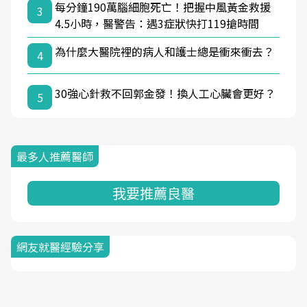
每分鐘190萬腦細胞死亡！把握中風黃金救援
3
4.5小時，醫警告：遇3症狀快打119搶時間
為什麼大醫院裡的病人和護士總是衝來衝去？
4
30強心針救不回郭金發！換人工心臟會更好？
5
最多人推薦醫師
我要推薦良醫
網友就醫經驗分享