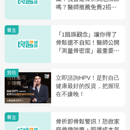
嗎？醫師推薦免費2招，
簡單就能測
養生
「1錯誤觀念」讓你得了
骨鬆還不自知！醫師公開
「測量骨密度」最重要關
鍵
養生
骨折即骨鬆警訊！恐掀家
庭骨牌效應，照護成本年