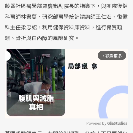
齡暨社區醫學部羅慶徽副院長的指導下，與團隊復健
科醫師林書蔓、研究部醫學統計諮詢師王仁宏、復健
科主任梁忠詔，利用健保資料庫資料，進行骨質疏
鬆、骨折與白內障的風險研究。
觀看更多
arrow_forward_ios
Powered by 
GliaStudios