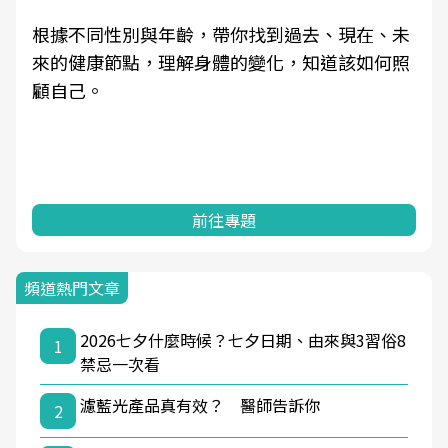
因應超高齡社會來臨，良醫健康網推動「2025年
健檢服務大調查」，以倡議健康促進為目的，深
耕健康篩檢之於台灣民眾健康的關鍵角色，並透
過問卷調查、數據分析進行全年度報導。邀請您
一起成為台灣健康促進的推手之一！
前往專題
頻道熱門文章
2026七夕什麼時候？七夕日期、由來與3習俗8
1
禁忌一次看
濾藍光產品真有效？ 醫師告訴你
2