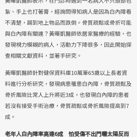
黃暉凱醫師表示，在門診時遇到一名病人不只頭部包
Mute
紮、手上也打著膏，經詢問得知病人是因為白內障看
不清楚，踢到地上物品而跌倒。骨質疏鬆或骨折可能
與白內障有關連？黃暉凱醫師依居家醫療的經驗，也
發現視力模糊的病人，活動力下降很多，因此開始探
查相關文獻資料，並著手研究。
黃暉凱醫師針對健保資料庫10萬筆65歲以上長者資
料進行分析研究，發現病患罹患白內障，骨質疏鬆及
骨折風險比常人上升將近3成，也發現白內障的患者
若沒有接受手術治療，骨質疏鬆或骨折風險提高到7
成。
老年人白內障率高達6成 怕受傷不出門曬太陽反而