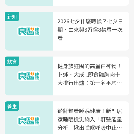
新知
2026七夕什麼時候？七夕日
期、由來與3習俗8禁忌一次
看
飲食
健身族狂囤的高蛋白神物！
卜蜂、大成...即食雞胸肉十
大排行出爐：第一名平均一
片不到50元
養生
從鼾聲看睡眠健康！新型居
家睡眠檢測納入「鼾聲能量
分析」揪出睡眠呼吸中止症