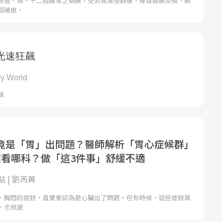
食道、胃、十二指腸等之粘膜，受到胃液侵蝕後，導致黏膜受損，較
或破皮，
竟是「胃」出問題？醫師解析「胃心症候群」
該看哪科？做「這3件事」舒緩不適
 | 劉芮菁
、胸悶的症狀，直覺會認為是心臟出了問題。但有時候，這些症狀其
，也就是