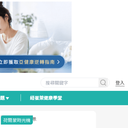
登入
專題
紐崔萊健康學堂
荷爾蒙時光機
2025健檢