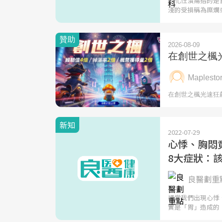
消化性潰瘍指的是
淺的受損稱為糜爛
新知
2022-07-29
心悸、胸悶
8大症狀：
良醫劃重點
通常我們出現心悸
實是「胃」造成的