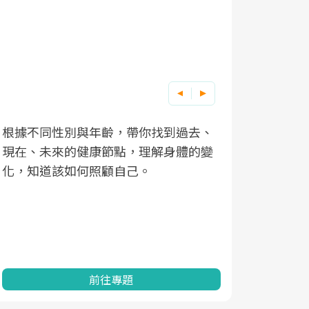
根據不同性別與年齡，帶你找到過去、
因應超高齡
現在、未來的健康節點，理解身體的變
「2025
化，知道該如何照顧自己。
康促進為目
民眾健康的
查、數據分
一起成為台
前往專題