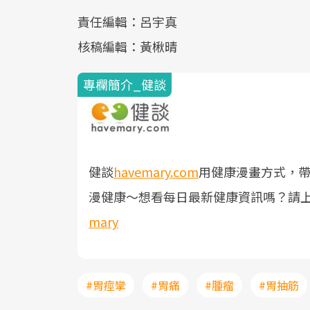
責任編輯：呂宇真
核稿編輯：黃楸晴
專欄簡介_健談
健談
havemary.com
用健康漫畫方式，
漫健康～
想看每日最新健康資訊嗎？請
mary
#胃痙攣
#胃痛
#腫瘤
#胃抽筋