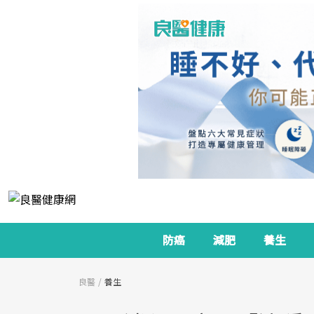
防癌
減肥
養生
良醫
養生