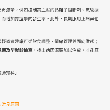
起胃痙攣，例如控制高血壓的鈣離子阻斷劑、氣管擴
，而增加胃痙攣的發生率。此外，長期服用止痛藥也
。
狀輕微者建議可從飲食調整、情緒管理等面向做起；
建議及早就診檢查
，找出病因源頭加以治療，才能真
膽腸胃科」
的常見原因