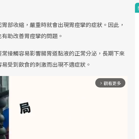
起胃部收縮，嚴重時就會出現胃痙攣的症狀。因此，
也有助改善胃痙攣的問題。
經常接觸容易影響腸胃道黏液的正常分泌，長期下來
容易受到飲食的刺激而出現不適症狀。
觀看更多
arrow_forward_ios