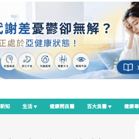
新知
生活
健康問良醫
百大良醫
健康
良醫生活祭
我與健康韌性的距離