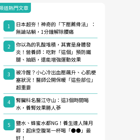
頻道熱門文章
日本超夯！神奇的「下壓薦骨法」：
1
無論站躺，1分鐘解除腰痛
你以為的乳酸堆積，其實是身體發
2
炎！營養師：吃對「這個」預防鐵
腿、抽筋，還能增強運動效果
被冷醒？小心冷出血壓飆升、心肌梗
3
塞狀況！醫師公開保暖「這些部位」
超重要
腎臟科名醫江守山：這3個時間喝
4
水，養腎效果勝人蔘
鹽水、蜂蜜水都NG！養生達人陳月
5
卿：起床空腹第一杯喝「●●」最
好！