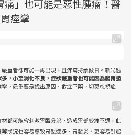
胃痛」也可能是惡性腫瘤！醫
種胃痙攣
面對超高齡社會的浪潮，台灣正在快速
2025年，就到良醫生活祭體驗「一站式
良醫健康網從「換季的身體變化」出
邁向「健康照護」的新時代。隨著國家
健康新生活」，從講座、體驗到運動，
發，透過醫學觀點與日常感受的對話，
，嚴重者卻可能一再出現、且疼痛持續數日。新光醫
政策如「健康台灣推動委員會」與「長
全面啟動你的健康革命！
建立對亞健康的認知，進而引導實際的
眾多，小至消化不良，症狀嚴重者也可能因為腸胃道
照3.0」的推進，「預防醫學」已成全民
改善行動。
痙攣，最重要是找出原因、對症下藥，切莫忽視症
關注的核心議題。然而，健檢不只是醫
療院所的服務，更是民眾了解自身健康
狀況、啟動健康管理的重要起點。
食材都可能會刺激胃酸分泌，造成胃部絞痛不適。此
前往專題
前往專題
前往專題
餐等狀況也容易導致胃酸過多、胃發炎，更容易引起