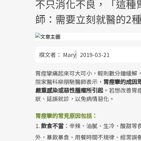
不只消化不良，「這種
師：需要立刻就醫的2
撰文者：
Mary
2019-03-21
胃痙攣痛起來可大可小，輕則數分鐘緩解
院家醫科柳朋馳醫師表示，
胃痙攣的成因
嚴重感染或惡性腫瘤所引起
。若想改善胃
狀、延誤就診，以免病情惡化。
胃痙攣的常見原因包括：
1.
飲食不當
：辛辣、油膩、生冷、酸甜等
外，暴飲暴食、用餐時間不規律、經常誤