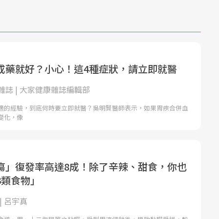
成藥就好？小心！這4種症狀，請立即就醫
雜誌 | 大家健康雜誌編輯部
適的經驗，到底何時要立即就醫？吳明賢醫師表示，如果胃疾合併血
變化，像
瘍」復發率高達8成！除了辛辣、甜食，你也
3類食物」
| 呂宇真