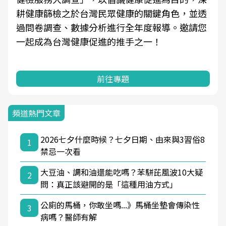
耕健康篩檢之於台灣民眾健康的關鍵角色，並透
過問卷調查、數據分析進行全年度報導。邀請您
一起成為台灣健康促進的推手之一！
前往專題
頻道熱門文章
2026七夕什麼時候？七夕日期、由來與3習俗8
1
禁忌一次看
大豆油、調和油還能吃嗎？苯駢芘風波10大疑
2
問：真正該避開的是「這種用油方式」
公廁的馬桶，你敢坐嗎...》馬桶坐墊會傳染性
3
病嗎？醫師有解