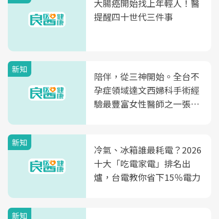
大腸癌開始找上年輕人！醫
提醒四十世代三件事
新知
陪伴，從三神開始。全台不
孕症領域達文西婦科手術經
驗最豐富女性醫師之一張永
玲領軍，打造全台首創「生
殖銀行概念形象館」，攜手
新知
光田醫院建構360度女性健
冷氣、冰箱誰最耗電？2026
康照護生態圈
十大「吃電家電」排名出
爐，台電教你省下15％電力
新知