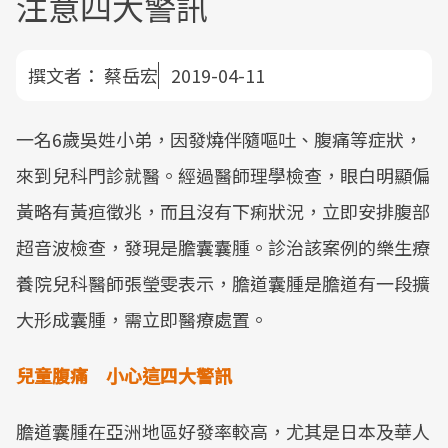
注意四大警訊
撰文者：
蔡岳宏
2019-04-11
一名6歲吳姓小弟，因發燒伴隨嘔吐、腹痛等症狀，
來到兒科門診就醫。經過醫師理學檢查，眼白明顯偏
黃略有黃疸徵兆，而且沒有下痢狀況，立即安排腹部
超音波檢查，發現是膽囊囊腫。診治該案例的樂生療
養院兒科醫師張瑩雯表示，膽道囊腫是膽道有一段擴
大形成囊腫，需立即醫療處置。
兒童腹痛 小心這四大警訊
膽道囊腫在亞洲地區好發率較高，尤其是日本及華人