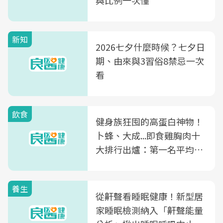
與比例一次懂
新知
2026七夕什麼時候？七夕日
期、由來與3習俗8禁忌一次
看
飲食
健身族狂囤的高蛋白神物！
卜蜂、大成...即食雞胸肉十
大排行出爐：第一名平均一
片不到50元
養生
從鼾聲看睡眠健康！新型居
家睡眠檢測納入「鼾聲能量