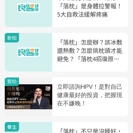
「落枕」是身體拉警報！
5大自救法緩解疼痛
新知
「落枕」怎麼辦？該冰敷
還熱敷？怎麼挑枕頭才能
避免？「落枕4招復原
法」幫你消除疼痛
養生
「落枕」不只是沒睡好，