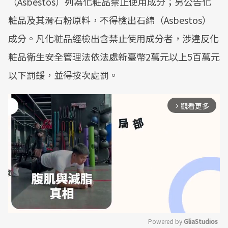
（Asbestos）列為化粧品禁止使用成分；另公告化
粧品及其滑石粉原料，不得檢出石綿（Asbestos）
成分。凡化粧品經檢出含禁止使用成分者，涉違反化
粧品衛生安全管理法依法處新臺幣2萬元以上5百萬元
以下罰鍰，並得按次處罰。
觀看更多
arrow_forward_ios
Powered by 
GliaStudios