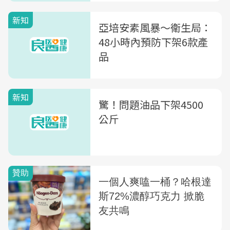
新知
亞培安素風暴〜衛生局：
48小時內預防下架6款產
品
新知
驚！問題油品下架4500
公斤