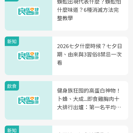
蜈蚣出現代表什麼？蜈蚣怕
什麼味道？6種消滅方法完
整教學
新知
2026七夕什麼時候？七夕日
期、由來與3習俗8禁忌一次
看
飲食
健身族狂囤的高蛋白神物！
卜蜂、大成...即食雞胸肉十
大排行出爐：第一名平均一
片不到50元
新知