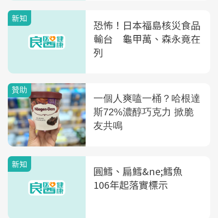
新知
恐怖！日本福島核災食品
輸台 龜甲萬、森永竟在
列
新知
圓鱈、扁鱈&ne;鱈魚
106年起落實標示