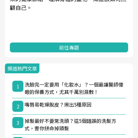
顧自己。
前往專題
頻道熱門文章
洗臉完一定要用「化妝水」？一個最讓醫師傻
1
眼的保養方式，尤其千萬別濕敷！
嘴唇易乾燥脫皮？揪出5種原因
2
掉髮最好不要常洗頭？這5個錯誤的洗髮方
3
式，害你拼命掉頭髮