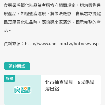
食藥署呼籲化粧品業者應恪守相關規定，切勿販售違
Mute
規產品，如經查獲違規，將依法嚴懲。食藥署亦提醒
民眾購買化粧品時，應慎選來源清楚、標示完整的產
品。
資料來源：http://www.uho.com.tw/hotnews.asp
延伸閱讀
新知
北市抽查鍋具 8成鋁鍋
溶出鋁