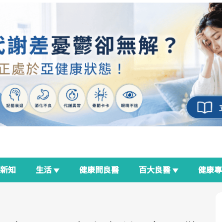
新知
生活
健康問良醫
百大良醫
健康
良醫生活祭
我與健康韌性的距離