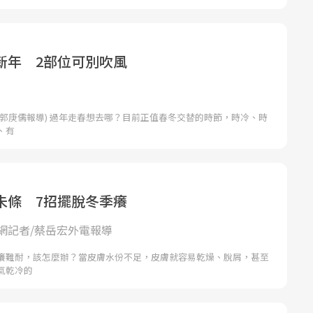
新年 2部位可別吹風
者郭庚儒報導) 過年走春想去哪？目前正值春冬交替的時節，時冷、時
、有
未條 7招擺脫冬季癢
網記者/蔡岳宏外電報導
癢難耐，該怎麼辦？當皮膚水份不足，皮膚就容易乾燥、脫屑，甚至
氣乾冷的