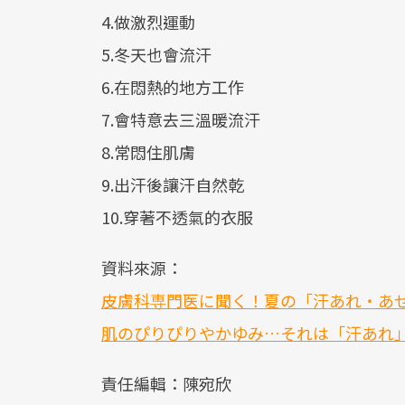
4.做激烈運動
5.冬天也會流汗
6.在悶熱的地方工作
7.會特意去三溫暖流汗
8.常悶住肌膚
9.出汗後讓汗自然乾
10.穿著不透氣的衣服
資料來源：
皮膚科専門医に聞く！夏の「汗あれ・あ
肌のぴりぴりやかゆみ…それは「汗あれ
責任編輯：陳宛欣