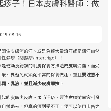
起疹子！日本皮膚科醫師：做
019-08-16
面對超高齡社會的浪潮，台灣正在快速
2025年，就到良醫生活祭體驗「一站式
良醫健康網從「換季的身體變化」出
是悶住皮膚流的汗、或是急遽大量流汗或是讓汗自然
邁向「健康照護」的新時代。隨著國家
健康新生活」，從講座、體驗到運動，
發，透過醫學觀點與日常感受的對話，
（間擦疹/intertrigo）！
政策如「健康台灣推動委員會」與「長
全面啟動你的健康革命！
建立對亞健康的認知，進而引導實際的
疹是乾燥及錯誤的肌膚保養方法造成皮膚受傷，而受
照3.0」的推進，「預防醫學」已成全民
改善行動。
、癢。要避免就須從平常的保養做起，並且
要注意不
關注的核心議題。然而，健檢不只是醫
療院所的服務，更是民眾了解自身健康
乳霜、乳液，並且減少皮膚摩擦
。
狀況、啟動健康管理的重要起點。
引起的皮膚炎反應。預防汗疹，要注意應避開會引發
前往專題
前往專題
前往專題
會自然退去，但真的癢到受不了，便可以使用市售之