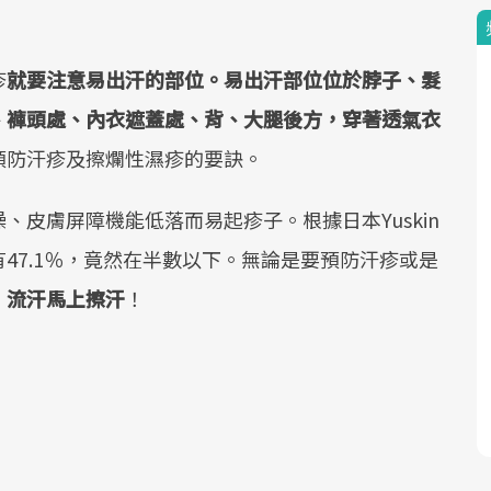
疹
就要注意易出汗的部位。易出汗部位位於脖子、髮
、褲頭處、內衣遮蓋處、背、大腿後方，穿著透氣衣
預防汗疹及擦爛性濕疹的要訣。
皮膚屏障機能低落而易起疹子。根據日本Yuskin
47.1％，竟然在半數以下。無論是要預防汗疹或是
，流汗馬上擦汗
！