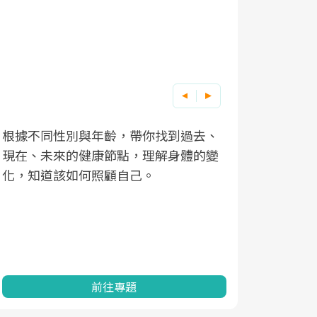
根據不同性別與年齡，帶你找到過去、
因應超高齡
現在、未來的健康節點，理解身體的變
「2025
化，知道該如何照顧自己。
康促進為目
民眾健康的
查、數據分
一起成為台
前往專題