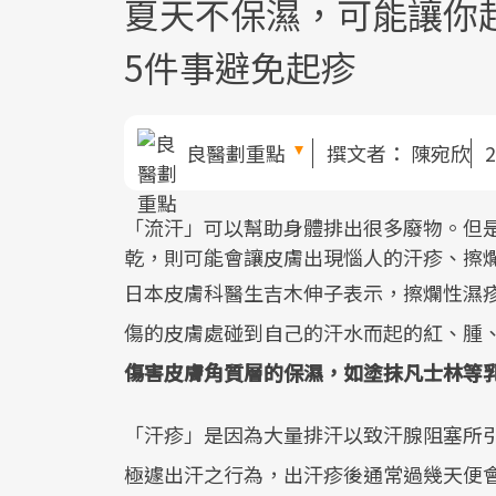
夏天不保濕，可能讓你
5件事避免起疹
良醫劃重點
撰文者：
陳宛欣
2
「流汗」可以幫助身體排出很多廢物。但
乾，則可能會讓皮膚出現惱人的汗疹、擦爛性濕疹
日本皮膚科醫生吉木伸子表示，擦爛性濕
傷的皮膚處碰到自己的汗水而起的紅、腫
傷害皮膚角質層的保濕，如塗抹凡士林等
「汗疹」是因為大量排汗以致汗腺阻塞所
極遽出汗之行為，出汗疹後通常過幾天便