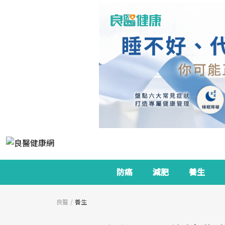
防癌
減肥
養生
良醫
養生