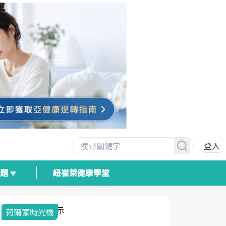
登入
專題
紐崔萊健康學堂
荷爾蒙時光機
2025健檢