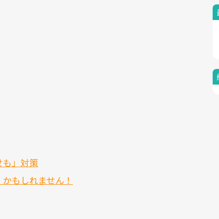
せも」対策
」かもしれません！