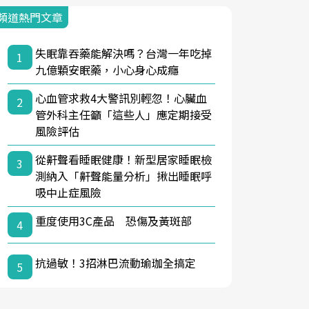
頻道熱門文章
失眠靠吞藥能解決嗎？台灣一年吃掉
1
九億顆安眠藥，小心身心成癮
心血管求救4大警訊別輕忽！心臟血
2
管外科主任籲「這些人」應定期接受
風險評估
從鼾聲看睡眠健康！新型居家睡眠檢
3
測納入「鼾聲能量分析」揪出睡眠呼
吸中止症風險
重度使用3C產品 恐傷及黃斑部
4
抗過敏！3招淋巴流動瑜珈全搞定
5