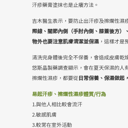
汗疹藥膏塗抹也是止癢方法。
吉木醫生表示，要防止出汗疹及擦爛性濕
際線、關節內側（手肘內側、膝蓋後方）
物外也要注意肌膚清潔並保濕
，這樣才是
清洗完身體後完全不保養，會造成皮膚乾燥、
悠斯晶製藥調查顯示，會在夏天保濕的人有
擦爛性濕疹，都要從
日常保養、保濕做起
易起汗疹、擦爛性濕疹體質/行為
1.與他人相比較會流汗
2.敏感肌膚
3.較常在室外活動