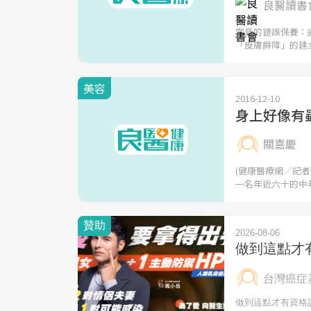
良醫讀書會
常見的錯誤保養：
「皮膚屏障」的建
美容
2016-12-10
身上好像有
關嘉慶
(健康醫療網／記
一名年近六十的中