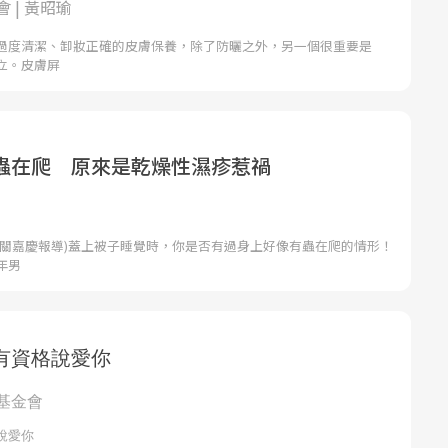
 | 黃昭瑜
過度清潔、卸妝正確的皮膚保養，除了防曬之外，另一個很重要是
立。皮膚屏
蟲在爬 原來是乾燥性濕疹惹禍
者關嘉慶報導)蓋上被子睡覺時，你是否有過身上好像有蟲在爬的情形！
年男