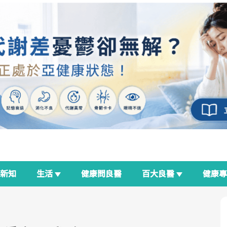
新知
生活
健康問良醫
百大良醫
健康
良醫生活祭
我與健康韌性的距離
荷爾蒙時光機
2025健檢服務大調查