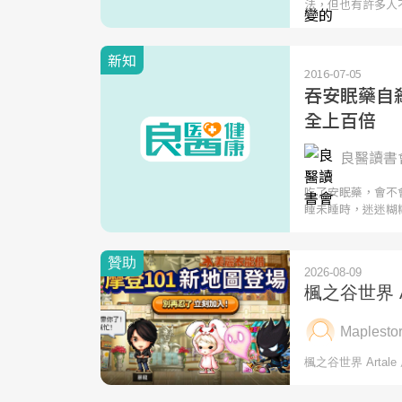
法，但也有許多人
新知
2016-07-05
吞安眠藥自
全上百倍
良醫讀書會
吃了安眠藥，會不
睡未睡時，迷迷糊