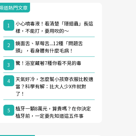
頻道熱門文章
小心噴毒液！看清楚「隱翅蟲」長這
1
樣，不能打，要用吹的～
鏡面舌、草莓舌...12種「問題舌
2
頭」，看身體有什麼毛病！
驚！浴室藏著7種你看不見的毒
3
天氣好冷，怎麼幫小孩穿衣服比較適
4
當？科學有解：比大人少X件就對
了！
植牙一顆8萬元，算貴嗎？在你決定
5
植牙前，一定要先知道這五件事