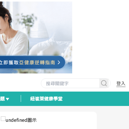
登入
專題
紐崔萊健康學堂