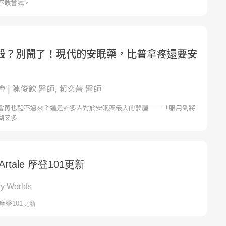
不敢嘗試。
殺？別鬧了！現代的安眠藥，比普拿疼還要安
 | 陳俊欽 醫師, 賴奕菁 醫師
會再也醒不過來？這是許多人對於安眠藥最大的夢魘 ──「服用到將
糊又多