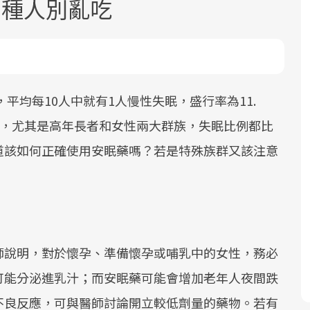
3種人別亂吃
，平均每10人中就有1人慢性失眠，盛行率為11.
降，尤其是高年長者和女性兩大群族，失眠比例都比
2025年，就到良醫生活祭體驗「一站式
良醫健康網從「換季的身體變化」出
根據不同性別與年齡，帶你找到過去、
因應超高齡社會來臨，良醫健康網推動
道該如何正確使用安眠藥嗎？若是特殊族群又該注意
健康新生活」，從講座、體驗到運動，
發，透過醫學觀點與日常感受的對話，
現在、未來的健康節點，理解身體的變
「2025年健檢服務大調查」，以倡議健
全面啟動你的健康革命！
建立對亞健康的認知，進而引導實際的
化，知道該如何照顧自己。
康促進為目的，深耕健康篩檢之於台灣
改善行動。
民眾健康的關鍵角色，並透過問卷調
查、數據分析進行全年度報導。邀請您
一起成為台灣健康促進的推手之一！
師說明，對於懷孕、準備懷孕或哺乳中的女性，務必
可能分泌進乳汁；而安眠藥可能會增加老年人夜間跌
前往專題
前往專題
前往專題
前往專題
不良反應，可與醫師討論開立較低劑量的藥物。若有