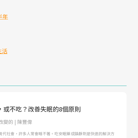
半年
生活
，或不吃？改善失眠的8個原則
變的 | 陳豐偉
現代社會，許多人常會睡不著。吃安眠藥或鎮靜劑是快速的解決方