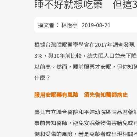
睡不好就想吃藥 但這
撰文者：
林怡亭
2019-08-21
根據台灣睡眠醫學學會在2017年調查發現
3%，與10年前比較，總失眠人口並未下
以前高。然而，睡前服藥才安眠，但你知
什麼？
服用安眠藥有風險 須先告知醫師病史
臺北市立聯合醫院和平婦幼院區陳品君藥
事前告知醫師，避免安眠藥物傷害胎兒或
倒和受傷的風險，若是高齡者或出現相關