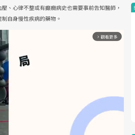
血壓、心律不整或有癲癇病史也需要事前告知醫師，
控制自身慢性疾病的藥物。
觀看更多
arrow_forward_ios