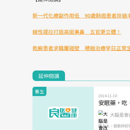
新一代化療副作用低 90歲肺癌患者拚過
線性提拉打造高挺美鼻 五官更立體！
乾癬患者求職屢碰壁 積極治療早日正常
延伸閱讀
養生
2014-11-10
安眠藥，吃
大腦是會改
壓力大、變動快的