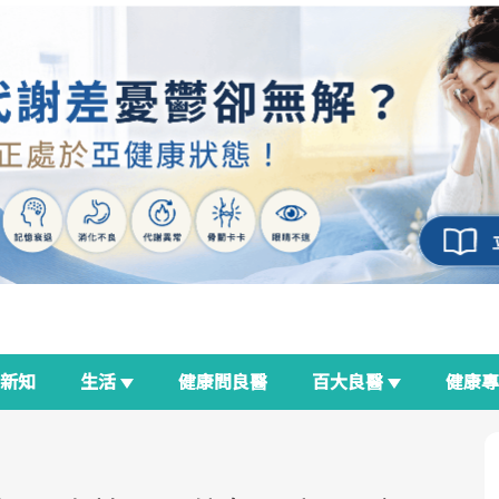
新知
生活
健康問良醫
百大良醫
健康
良醫生活祭
我與健康韌性的距離