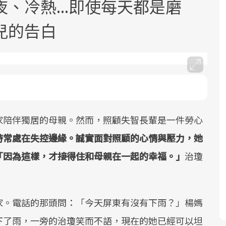
、冷熱...即使每天都是磨
兒的告白
面對超高齡社會的浪潮，台灣正在快速
2025年，就到良醫生活祭體驗「一站式
良醫健康網從「換季的身體變化」出
邁向「健康照護」的新時代。隨著國家
健康新生活」，從講座、體驗到運動，
發，透過醫學觀點與日常感受的對話，
家陪伴獨居的母親。然而，照顧失智長輩是一件勞心
政策如「健康台灣推動委員會」與「長
全面啟動你的健康革命！
建立對亞健康的認知，進而引導實際的
時常處在失控邊緣。誠實面對照顧的心情與壓力，她
照3.0」的推進，「預防醫學」已成全民
改善行動。
關注的核心議題。然而，健檢不只是醫
「因為這樣，才接得住和母親在一起的幸福。」
治瓊
療院所的服務，更是民眾了解自身健康
狀況、啟動健康管理的重要起點。
家。電話的那頭問：「今天屏東有沒有下雨？」楊媽
前往專題
前往專題
前往專題
下了雨，一旁的治瓊笑而不語，現在的她已經可以坦