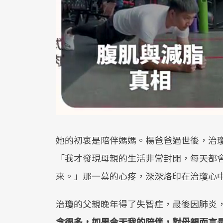
她的初衷是陪伴媽媽。楊爸爸過世後，治
「我才發現母親的生活非常封閉，每天都
來。」那一幕的心疼，深深烙印在治瓊心
治瓊的父親晚年得了失智症，最後因肺炎，
念很多，如果今天我的陪伴，對母親而言