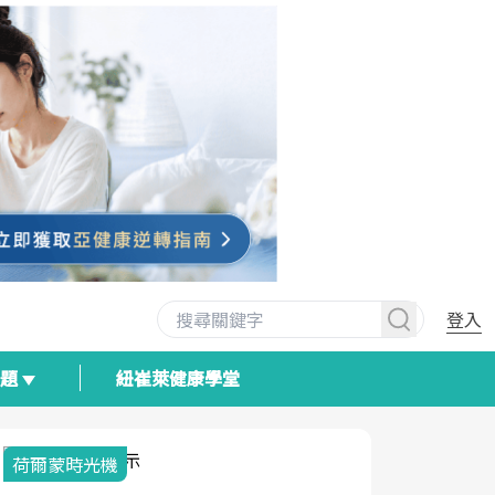
登入
專題
紐崔萊健康學堂
荷爾蒙時光機
2025健檢