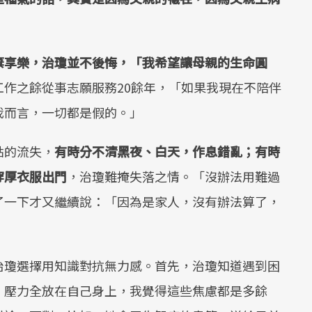
棄享樂，治瓊並不後悔，「我希望讓母親的生命圓
工作之餘從事志願服務20餘年，「如果我現在不陪伴
我而言，一切都是假的。」
點的流失，
有時分不清黑夜、白天，作息錯亂；有時
穿厚衣服出門
，治瓊難掩失落之情。「沒辦法用難過
了一下才又繼續說：「因為是家人，沒有辦法算了，
治瓊選擇用知識對抗無力感。首先，治瓊知道遇到困
，壓力全放在自己身上，我覺得這些焦慮都是多餘