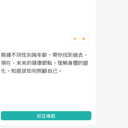
根據不同性別與年齡，帶你找到過去、
因應超高齡
現在、未來的健康節點，理解身體的變
「2025
化，知道該如何照顧自己。
康促進為目
民眾健康的
查、數據分
一起成為台
前往專題