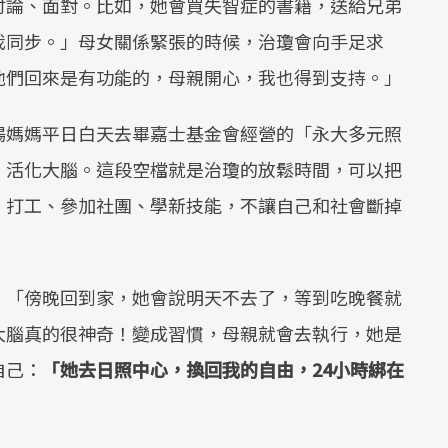
討論、面對。比如，她會買失智症的書籍，送給兄弟
我同步。」母女關係緊張的時候，治瓊會向手足求
他們回來是有功能的，母親開心，我也得到支持。」
楊媽媽平日白天去畢嘉士基金會經營的「永大多元照
，活化大腦。這段空檔就是治瓊的放鬆時間，可以把
：打工、參加社團、學新技能，不讓自己和社會斷掉
。「傍晚回到家，她會說明天不去了，等到吃晚餐就
大腦真的很神奇！變成習慣，母親就會去執行，她是
自己：
「她去日照中心，換回我的自由，24小時綁在