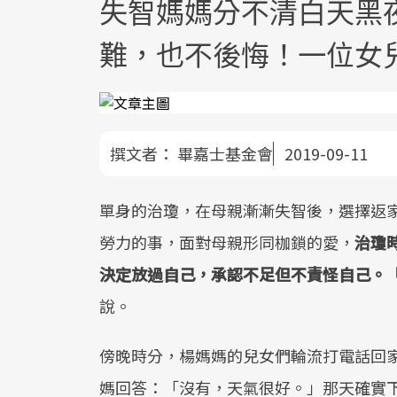
失智媽媽分不清白天黑夜
難，也不後悔！一位女
撰文者：
畢嘉士基金會
2019-09-11
單身的治瓊，在母親漸漸失智後，選擇返
勞力的事，面對母親形同枷鎖的愛，
治瓊
決定放過自己，承認不足但不責怪自己。
說。
傍晚時分，楊媽媽的兒女們輪流打電話回
媽回答：「沒有，天氣很好。」那天確實