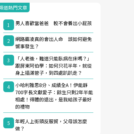
頻道熱門文章
男人喜歡當爸爸 較不會養出小屁孩
1
網路霸凌真的會出人命 該如何避免
2
憾事發生？
「人老後，難道只能臥病在床嗎？」
3
跟屏東阿伯學：如何只花半年，就從
身上插滿管子，到四處趴趴走？
小哈利雅思8分、成績全A！伊能靜
4
700字長文獻愛子：餘生只剩2年半能
相處！得體的退出，是我給孩子最好
的禮物
年輕人上街頭反服貿，父母該怎麼
5
做？