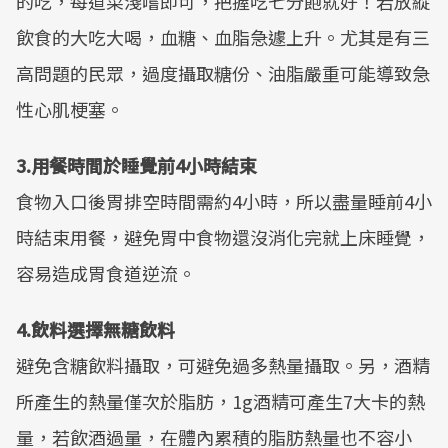
的吃，每道菜淺嚐即可，把握吃七分飽就好！若放縱
飲食的大吃大喝，血糖、血脂急遽上升。尤其是有三
高問題的民眾，過度攝取糖份、油脂嚴重可能導致急
性心肌梗塞。
3.用餐時間於睡覺前4小時結束
食物入口後胃排空時間需約4小時，所以盡量睡前4小
時結束用餐，避免胃中食物還沒消化完就上床睡覺，
容易造成胃食道逆流。
4.飲料選擇無糖飲料
避免含糖飲料攝取，可避免過多熱量攝取。另，酒精
所產生的熱量僅次於脂肪，1g酒精可產生7大卡的熱
量，若飲酒過量，在體內累積的脂肪熱量也不容小