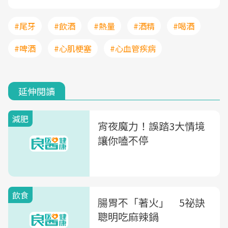
#尾牙
#飲酒
#熱量
#酒精
#喝酒
#啤酒
#心肌梗塞
#心血管疾病
延伸閱讀
減肥
宵夜魔力！誤踏3大情境
讓你嗑不停
飲食
腸胃不「著火」 5祕訣
聰明吃麻辣鍋