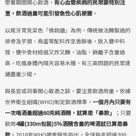
聚餐期間開心飲酒，
有心血管疾病的民眾要特別注
意，飲酒過量可能引發急性心肌梗塞
。
以尾牙常見菜色「佛跳牆」為例，傳統做法醃製過的
排骨及芋頭、鳥蛋等配料炸至香酥後，放入甕中料
理，甕中食材經過又炸又醃，油脂、鈉離子含量過
高，吃進身體內隔天容易水腫，有三高問題的民眾建
議盡量少碰。
與長官或同事開心敬酒之餘，要注意飲酒用量。依據
世界衛生組織(WHO)制定飲酒標準，
一個月內只要有
一次喝酒量超過60克純酒精，就算是「暴飲」
；只要
飲用
4罐(330m包裝)5％酒精含量的啤酒就已算是暴
飲
。2018年WHO調查報告指出，全球每年超過300