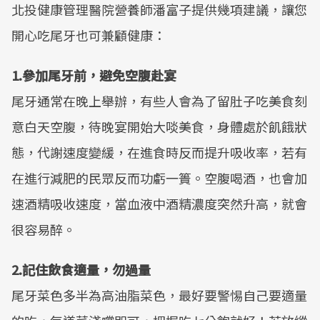
北投健康管理醫院營養師潘富子提供幾項建議，讓您
Mute
開心吃尾牙也可兼顧健康：
1.參加尾牙前，避免空腹赴宴
尾牙通常在晚上舉辦，有些人會為了留肚子吃美食刻
意白天空腹，待晚宴開始大啖美食，身體處於飢餓狀
態，代謝速度變緩，在進食時反而提升吸收率，若有
在進行減肥的民眾反而功虧一簣。空腹喝酒，也會加
速酒精吸收速度，當血液中酒精濃度突然升高，就會
很容易醉。
2.記住飲食適量，勿過量
尾牙菜色多半為高油脂菜色，最好要警惕自己要適量