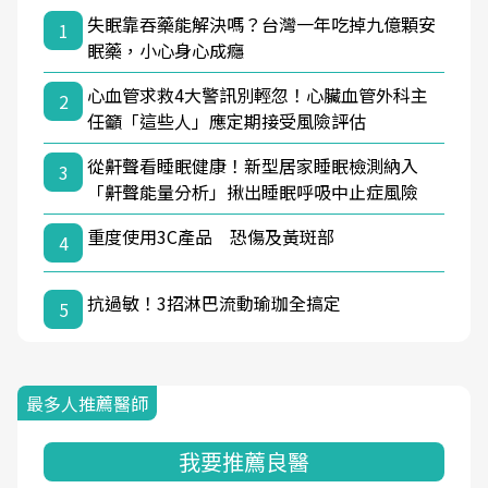
失眠靠吞藥能解決嗎？台灣一年吃掉九億顆安
1
眠藥，小心身心成癮
心血管求救4大警訊別輕忽！心臟血管外科主
2
任籲「這些人」應定期接受風險評估
從鼾聲看睡眠健康！新型居家睡眠檢測納入
3
「鼾聲能量分析」揪出睡眠呼吸中止症風險
重度使用3C產品 恐傷及黃斑部
4
抗過敏！3招淋巴流動瑜珈全搞定
5
最多人推薦醫師
我要推薦良醫