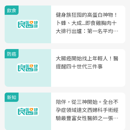
飲食
健身族狂囤的高蛋白神物！
卜蜂、大成...即食雞胸肉十
大排行出爐：第一名平均一
片不到50元
防癌
大腸癌開始找上年輕人！醫
提醒四十世代三件事
新知
陪伴，從三神開始。全台不
孕症領域達文西婦科手術經
驗最豐富女性醫師之一張永
玲領軍，打造全台首創「生