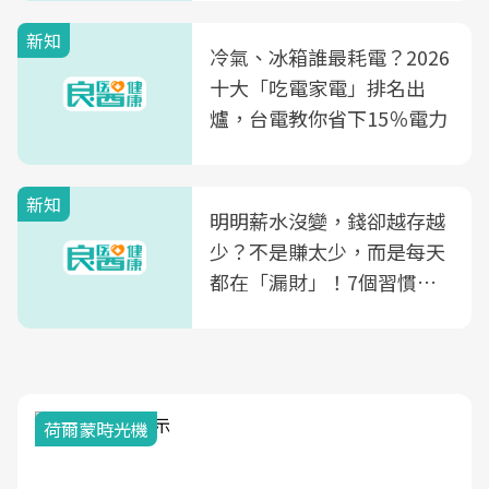
殖銀行概念形象館」，攜手
新知
光田醫院建構360度女性健
冷氣、冰箱誰最耗電？2026
康照護生態圈
十大「吃電家電」排名出
爐，台電教你省下15％電力
新知
明明薪水沒變，錢卻越存越
少？不是賺太少，而是每天
都在「漏財」！7個習慣一
次看
荷爾蒙時光機