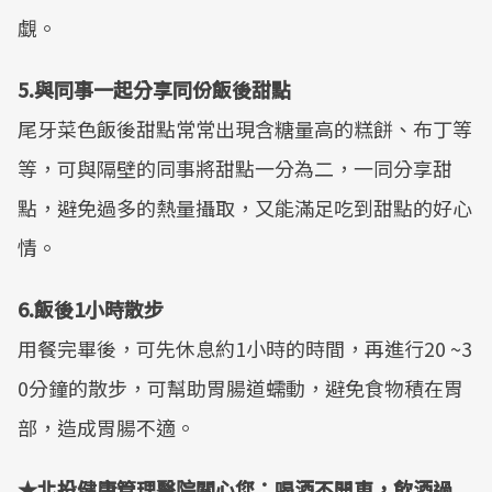
覷。
5.與同事一起分享同份飯後甜點
尾牙菜色飯後甜點常常出現含糖量高的糕餅、布丁等
等，可與隔壁的同事將甜點一分為二，一同分享甜
點，避免過多的熱量攝取，又能滿足吃到甜點的好心
情。
6.飯後1小時散步
用餐完畢後，可先休息約1小時的時間，再進行20 ~3
0分鐘的散步，可幫助胃腸道蠕動，避免食物積在胃
部，造成胃腸不適。
★北投健康管理醫院關心您：喝酒不開車，飲酒過