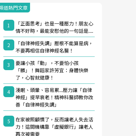
頻道熱門文章
「正面思考」也是一種壓力！朋友心
1
情不好時，最能安慰他的一句話是....
「自律神經失調」壓根不能算是病，
2
不要再相信自律神經名醫！
要讓小孩「動」，不要怕小孩
3
「髒」！舞蹈家許芳宜：身體快樂
了，心智就健康！
淺眠、頭暈、容易累...壓力讓「自律
4
神經」提早衰老！精神科醫師教你改
善「自律神經失調」
在家被照顧慣了，反而讓老人失去活
5
力！這間機構靠「虛擬銀行」讓老人
再次被需要