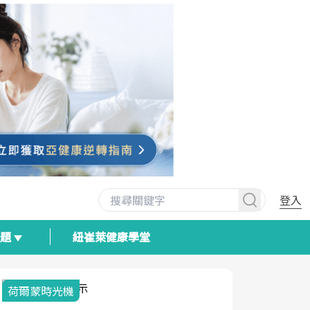
登入
專題
紐崔萊健康學堂
荷爾蒙時光機
2025健檢