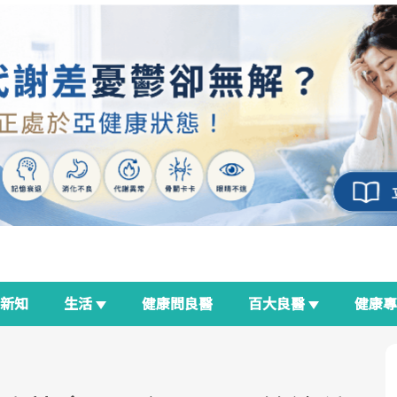
新知
生活
健康問良醫
百大良醫
健康
良醫生活祭
我與健康韌性的距離