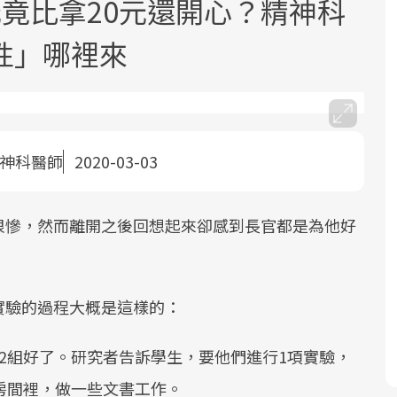
竟比拿20元還開心？精神科
性」哪裡來
精神科醫師
2020-03-03
面對超高齡社會的浪潮，台灣正在快速
2025年，就到良醫生活祭體驗「一站式
良醫健康網從「換季的身體變化」出
邁向「健康照護」的新時代。隨著國家
健康新生活」，從講座、體驗到運動，
發，透過醫學觀點與日常感受的對話，
政策如「健康台灣推動委員會」與「長
全面啟動你的健康革命！
建立對亞健康的認知，進而引導實際的
很慘，然而離開之後回想起來卻感到長官都是為他好
照3.0」的推進，「預防醫學」已成全民
改善行動。
關注的核心議題。然而，健檢不只是醫
療院所的服務，更是民眾了解自身健康
實驗的過程大概是這樣的：
狀況、啟動健康管理的重要起點。
2組好了。研究者告訴學生，要他們進行1項實驗，
前往專題
前往專題
前往專題
房間裡，做一些文書工作。