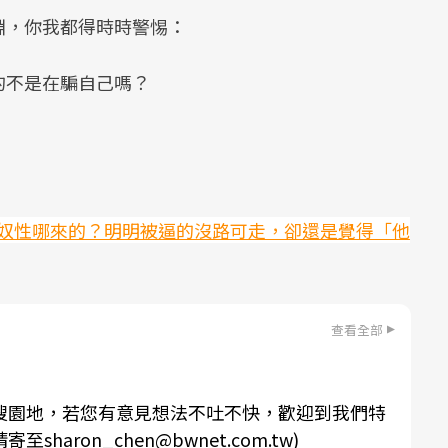
淵，你我都得時時警惕：
的不是在騙自己嗎？
奴性哪來的？明明被逼的沒路可走，卻還是覺得「他
查看全部
搜園地，若您有意見想法不吐不快，歡迎到我們特
aron_chen@bwnet.com.tw)