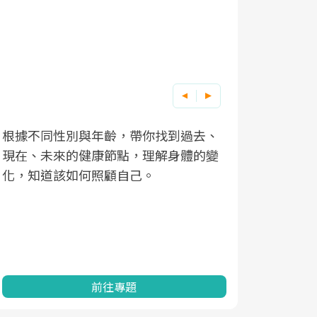
根據不同性別與年齡，帶你找到過去、
因應超高齡
現在、未來的健康節點，理解身體的變
「2025
化，知道該如何照顧自己。
康促進為目
民眾健康的
查、數據分
一起成為台
前往專題