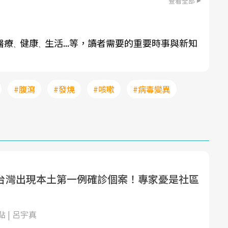
查看全部
醫療
健康
生活...等，讀者需要的重要時事與新知
、
、
#腹瀉
#發燒
#咳嗽
#病毒變異
台灣出現本土第一例確診個案！專家憂是社區
 | 呂宇真