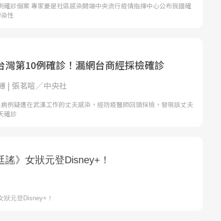
例確診個案 專家憂是社區感染開端中央流行疫情指揮中心公布我國確
傳染性
台灣第10例確診！漏網台商經採檢確診
 | 張茗喧／中央社
炎病例疑遭在武漢工作的丈夫感染，經防疫醫師回頭採檢，發現該丈夫
天確診