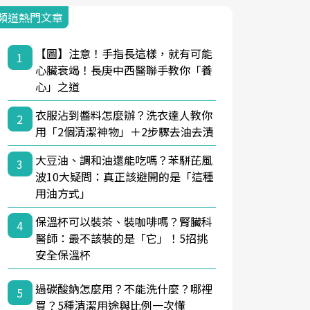
頻道熱門文章
【圖】注意！手指長這樣，就有可能
1
心臟衰竭！長庚中西醫聯手教你「養
心」之道
衣服沾到醬料怎麼辦？洗衣達人教你
2
用「2個清潔神物」＋2步驟去油去漬
大豆油、調和油還能吃嗎？苯駢芘風
3
波10大疑問：真正該避開的是「這種
用油方式」
保溫杯可以裝茶、裝咖啡嗎？腎臟科
4
醫師：最不該裝的是「它」！5招挑
安全保溫杯
過碳酸鈉怎麼用？不能洗什麼？哪裡
5
買？5種清潔用途與比例一次懂