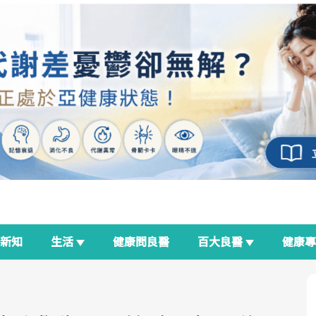
新知
生活
健康問良醫
百大良醫
健康
良醫生活祭
我與健康韌性的距離
荷爾蒙時光機