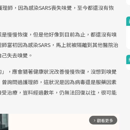
護理師，因為感染SARS喪失味覺，至今都還沒有恢
該是慢慢恢復，但是他好像到目前為止，都還沒有嗅
師當初因為感染SARS，馬上就被隔離到其他醫院治
自己失去嗅覺。
的」，應會隨著健康狀況改善慢慢恢復，沒想到嗅覺
，曾詢問過護理師，這狀況是因為病毒還是服藥因素
接受治療，豈料經過數年，仍無法回復以往，很可能
觀看更多
arrow_forward_ios