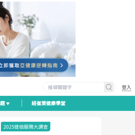
登入
專題
紐崔萊健康學堂
2025健檢服務大調查