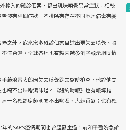
境外移入的確診個案，都出現味嗅覺異常症狀，相較
後者沒有相關症狀，不排除有存在不同地區病毒有變
疲倦之外，愈來愈多確診個案自述出現失去嗅覺、嗅
，不僅台灣，全球各地也有越來越多例子顯示相同情
投手藤浪晉太郎因失去嗅覺跑去醫院檢查，他說他聞
友也喝不出味噌湯味道。《紐約時報》也有報導指
，另一名確診廚師則聞不出咖哩、大蒜香氣；也有確
7年的SARS疫情期間也曾經發生過！前和平醫院急診