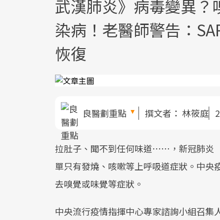
武漢肺炎》病毒變異？
染病！老醫師警告：SA
恢復
良醫劃重點
撰文者：
林筱庭
2
拉肚子、聞不到任何味道⋯⋯，新冠肺炎（C
單只有發燒、咳嗽等上呼吸道症狀。中央
去嗅覺或味覺等症狀。
中央流行疫情指揮中心專家諮詢小組召集