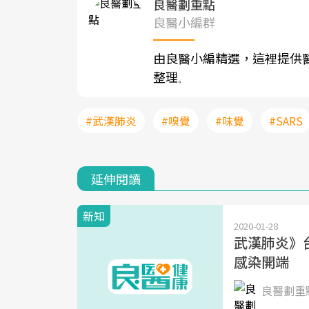
良醫劃重點
良醫小編群
由良醫小編精選，這裡提供
整理
。
#武漢肺炎
#嗅覺
#味覺
#SARS
延伸閱讀
新知
2020-01-28
武漢肺炎》
感染開端
良醫劃重點