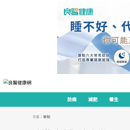
防癌
減肥
養生
良醫
新知