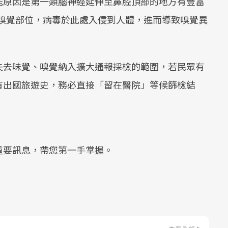
能原因是第一類腦神經延伸至鼻腔頂部的地方有豐富
類嗅覺部位，病毒於此處入侵到人體，進而導致嗅覺異
失去味覺、嗅覺納入擴大通報採檢的範圍，若民眾有
有出國旅遊史，務必直接「留在醫院」等候篩檢結
重要訊息，帶您第一手掌握。