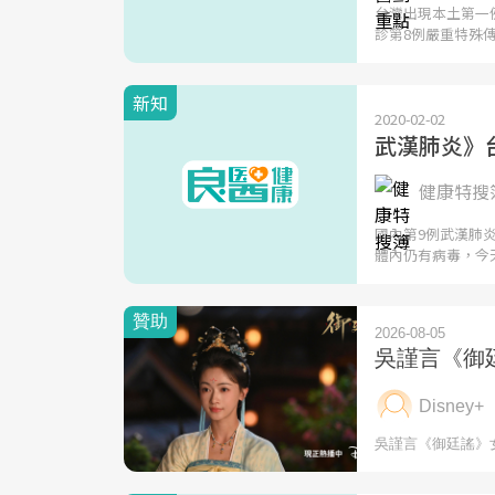
台灣出現本土第一
診第8例嚴重特殊
新知
2020-02-02
武漢肺炎》
健康特搜簿
國內第9例武漢肺
體內仍有病毒，今