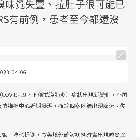
嗅味覺失靈、拉肚子很可能已
RS有前例，患者至今都還沒
面對超高齡社會的浪潮，台灣正在快速
2025年，就到良醫生活祭體驗「一站式
良醫健康網從「換季的身體變化」出
根據不同性別與年齡，帶你找到過去、
邁向「健康照護」的新時代。隨著國家
健康新生活」，從講座、體驗到運動，
發，透過醫學觀點與日常感受的對話，
現在、未來的健康節點，理解身體的變
020-04-06
政策如「健康台灣推動委員會」與「長
全面啟動你的健康革命！
建立對亞健康的認知，進而引導實際的
化，知道該如何照顧自己。
照3.0」的推進，「預防醫學」已成全民
改善行動。
OVID-19，下稱武漢肺炎）症狀出現新變化，不再
關注的核心議題。然而，健檢不只是醫
療院所的服務，更是民眾了解自身健康
疫情指揮中心近期發現，確診個案陸續出現腹瀉、失
狀況、啟動健康管理的重要起點。
前往專題
前往專題
前往專題
前往專題
人張上淳也提到，歐美境外確診病例確實出現嗅覺異