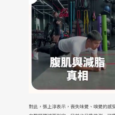
對此，張上淳表示，喪失味覺、嗅覺的感