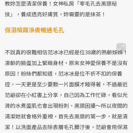
教妳怎麼清潔保養！女神私房「零毛孔去黑頭秘
技」，養成透亮好膚質，妳需要的是抹茶！
保濕噴霧淨膚暢通毛孔
不說真的很難相信范冰冰已經是位38歲的熟齡姊姊！
凍齡的臉蛋加上緊緻身材，原來女神愛保養不是沒有
原因！粉絲們都知道，范冰冰是位不折不扣的保養
控，一天更是至少要敷一片面膜才睡得著，不過最近
范爺卻在小紅書上分享，自己因為工作忙碌，看似光
滑的水煮蛋肌也會出現粉刺、黑頭困擾～所以夜間的
清潔她就會格外重視，首先去黑頭的第一步，就是清
潔！以洗面產品去除表層毛孔髒汙後，范爺會用保濕