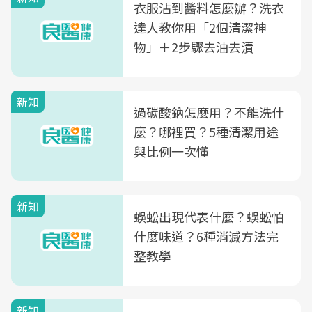
衣服沾到醬料怎麼辦？洗衣
達人教你用「2個清潔神
物」＋2步驟去油去漬
新知
過碳酸鈉怎麼用？不能洗什
麼？哪裡買？5種清潔用途
與比例一次懂
新知
蜈蚣出現代表什麼？蜈蚣怕
什麼味道？6種消滅方法完
整教學
新知