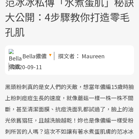
范冰冰私傳「水煮蛋肌」秘訣
大公開：4步驟教你打造零毛
孔肌
Bella儂儂
撰文者：
Maureen
2020-09-11
黑頭粉刺真的是女人們的天敵，想當年儂編15歲時臉
上粉刺痘痘生長的速度，就像蘑菇一樣一株一株不間
斷，甚至清潔面膜、抗痘洗面乳都試過了，臉上的油
光依舊猖狂，且越洗臉越乾！妳也是像儂編一樣受粉
刺所苦的人嗎？這次不如讓有著水煮蛋肌膚的范冰冰