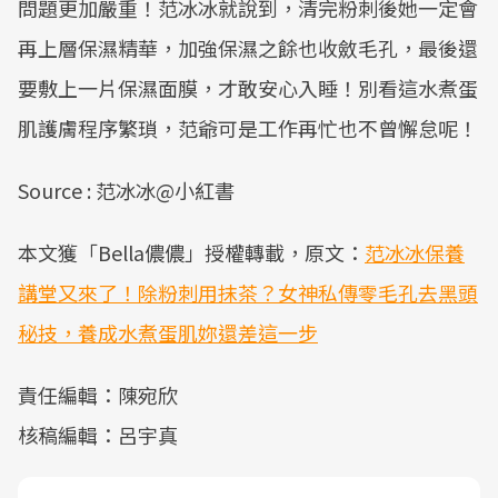
問題更加嚴重！范冰冰就說到，清完粉刺後她一定會
再上層保濕精華，加強保濕之餘也收斂毛孔，最後還
要敷上一片保濕面膜，才敢安心入睡！別看這水煮蛋
肌護膚程序繁瑣，范爺可是工作再忙也不曾懈怠呢！
Source : 范冰冰@小紅書
本文獲「Bella儂儂」授權轉載，原文：
范冰冰保養
講堂又來了！除粉刺用抹茶？女神私傳零毛孔去黑頭
秘技，養成水煮蛋肌妳還差這一步
責任編輯：陳宛欣
核稿編輯：呂宇真