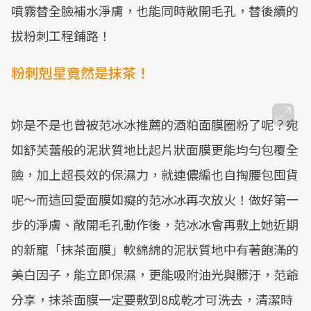
噴霧替全臉補水淨膚，也能同時敞開毛孔，替後續的
拔粉刺工程鋪路！
粉刺剋星竟然是抹茶！
妳是不是也曾被范冰冰推薦的酒粕面膜圈粉了呢？宛
如舒芙蕾般的泥狀質地比起片狀面膜更能均勻包覆全
臉，加上超長效的保濕力，就連儂編也自掏腰包囤貨
呢～而這回愛面膜如癡的范冰冰再次放火！做好第一
步的淨膚、敞開毛孔動作後，范冰冰會再敷上她近期
的新寵「抹茶面膜」軟綿綿的泥狀質地中有著飽滿的
美白因子，能立即保濕，更能吸附油光與髒汙，范爺
分享，抹茶面膜一定要敷到8成乾才可洗去，清潔時