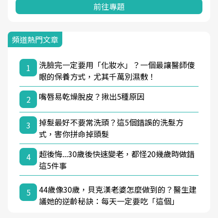
前往專題
頻道熱門文章
洗臉完一定要用「化妝水」？一個最讓醫師傻
1
眼的保養方式，尤其千萬別濕敷！
嘴唇易乾燥脫皮？揪出5種原因
2
掉髮最好不要常洗頭？這5個錯誤的洗髮方
3
式，害你拼命掉頭髮
超後悔...30歲後快速變老，都怪20幾歲時做錯
4
這5件事
44歲像30歲，貝克漢老婆怎麼做到的？醫生建
5
議她的逆齡秘訣：每天一定要吃「這個」