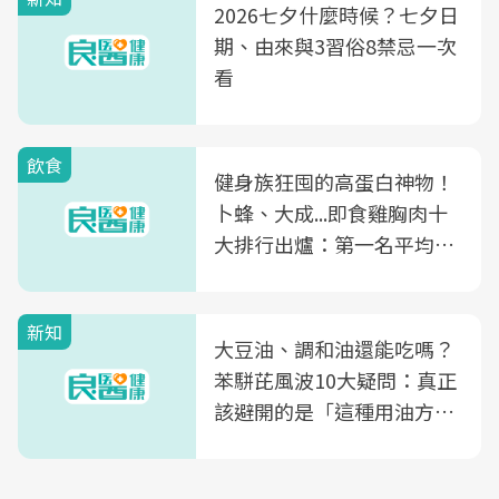
2026七夕什麼時候？七夕日
期、由來與3習俗8禁忌一次
看
飲食
健身族狂囤的高蛋白神物！
卜蜂、大成...即食雞胸肉十
大排行出爐：第一名平均一
片不到50元
新知
大豆油、調和油還能吃嗎？
苯駢芘風波10大疑問：真正
該避開的是「這種用油方
式」