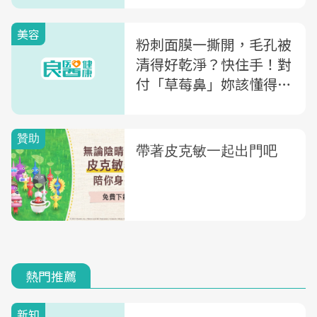
美容
粉刺面膜一撕開，毛孔被
清得好乾淨？快住手！對
付「草莓鼻」妳該懂得兩
件事
熱門推薦
新知