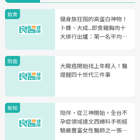
飲食
健身族狂囤的高蛋白神物！
卜蜂、大成...即食雞胸肉十
大排行出爐：第一名平均一
片不到50元
防癌
大腸癌開始找上年輕人！醫
提醒四十世代三件事
新知
陪伴，從三神開始。全台不
孕症領域達文西婦科手術經
驗最豐富女性醫師之一張永
玲領軍，打造全台首創「生