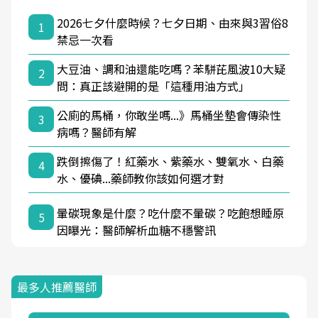
2026七夕什麼時候？七夕日期、由來與3習俗8
1
禁忌一次看
大豆油、調和油還能吃嗎？苯駢芘風波10大疑
2
問：真正該避開的是「這種用油方式」
公廁的馬桶，你敢坐嗎...》馬桶坐墊會傳染性
3
病嗎？醫師有解
跌倒擦傷了！紅藥水、紫藥水、雙氧水、白藥
4
水、優碘...藥師教你該如何選才對
暈碳現象是什麼？吃什麼不暈碳？吃飽想睡原
5
因曝光：醫師解析血糖不穩警訊
最多人推薦醫師