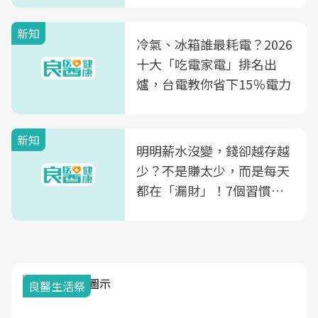
殖銀行概念形象館」，攜手
新知
光田醫院建構360度女性健
冷氣、冰箱誰最耗電？2026
康照護生態圈
十大「吃電家電」排名出
爐，台電教你省下15％電力
新知
明明薪水沒變，錢卻越存越
少？不是賺太少，而是每天
都在「漏財」！7個習慣一
次看
良醫生活祭