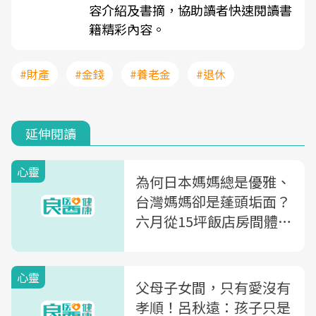
容介紹及書摘，協助讀者快速閱讀書
籍精彩內容。
#財產
#金錢
#養老金
#退休
延伸閱讀
心靈
為何日本媽媽總是優雅、
台灣媽媽卻是蓬頭垢面？
六月從15坪飯店房間體悟
出的「人生整理術」
心靈
父母子女間，只有愛沒有
孝順！呂秋遠：孩子只是