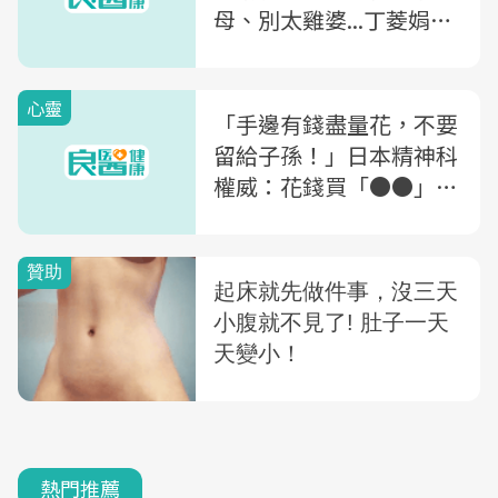
母、別太雞婆...丁菱娟：
熟齡族絕對別做「5件
事」
心靈
「手邊有錢盡量花，不要
留給子孫！」日本精神科
權威：花錢買「●●」，
等動不了時才發現有多值
得
熱門推薦