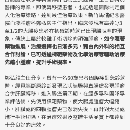
醫師的專業，即使轉移型患者，也能透過團隊制定個
人化治療策略，達到最佳治療效果。新竹馬偕紀念醫
院血液腫瘤科鄭弘毅主任指出，臨床發現有高達1/3
至1/2的大腸癌患者在初確診時就已出現腸阻塞的現
象，傳統上屬於較難手術切除的頑強腫瘤，
如今隨著
藥物進展，治療選擇也日漸多元，藉由內外科的相互
合作討論，已可透過標靶藥物及化學治療等輔助治療
先縮小腫瘤，提升手術機率。
鄭弘毅主任分享，曾有一名60歲患者因腹痛到急診就
醫，經電腦斷層診斷發現乙狀結腸與直腸處發現腫瘤
合併肝臟轉移，進入腸癌第四期，在經多專科團隊專
業評估後，先使用標靶藥物，使大腸處腫瘤大幅縮
小，肝臟處的四顆腫瘤更已然消失後，再針對大腸處
進行手術切除，在治療效果及整體生活品質上都達到
十分良好的療效。