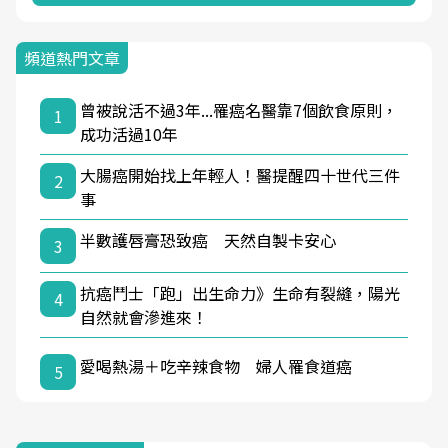
頻道熱門文章
曾被說活不過3年...罹癌名醫靠7個飲食原則，
1
成功活過10年
大腸癌開始找上年輕人！醫提醒四十世代三件
2
事
半數護唇膏恐致癌 天然自製卡安心
3
抗癌鬥士「跑」出生命力》生命有裂縫，陽光
4
自然就會滲進來！
愛喝熱湯＋吃辛辣食物 婦人罹食道癌
5