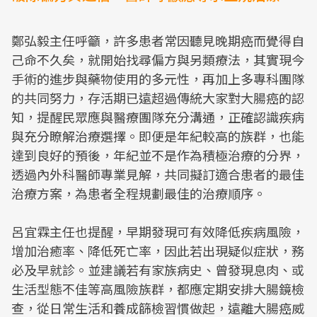
Mute
鄭弘毅主任呼籲，許多患者常因聽見晚期癌而覺得自
己命不久矣，就開始找尋偏方與另類療法，其實現今
手術的進步與藥物使用的多元性，再加上多專科團隊
的共同努力，存活期已遠超過傳統大家對大腸癌的認
知，提醒民眾應與醫療團隊充分溝通，正確認識疾病
與充分瞭解治療選擇。即便是年紀較高的族群，也能
達到良好的預後，年紀並不是作為積極治療的分界，
透過內外科醫師專業見解，共同擬訂適合患者的最佳
治療方案，為患者全程規劃最佳的治療順序。
呂宜霖主任也提醒，早期發現可有效降低疾病風險，
增加治癒率、降低死亡率，因此若出現疑似症狀，務
必及早就診。並建議若有家族病史、曾發現息肉、或
生活型態不佳等高風險族群，都應定期安排大腸鏡檢
查，從日常生活和養成篩檢習慣做起，遠離大腸癌威