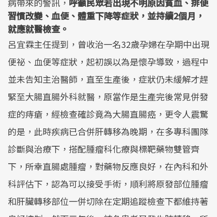
病帶來的警訊，
呼籲民眾若出現不明原因貧血、排便
習慣改變、血便、體重下降等症狀，並持續2個月，
就應就醫檢查。
呂宜霖主任提到，曾收治一名32歲孕婦在孕期中出現
便祕、血便等症狀，起初誤以為是懷孕導致，過程中
並未告知主治醫師，直至生產後，症狀仍未緩解才趕
緊至大腸直腸外科就醫，原當作是生產完後常見併發
症的痔瘡，經檢查確診竟為大腸直腸癌，更令人震驚
的是，此時疾病已合併肝轉移為晚期，在多專科團隊
診斷與治療下，搭配腫瘤科化療與標靶藥物雙管齊
下，所幸直腸處腫瘤，對藥物反應良好，在內科和外
科評估下，認為可以接受手術，順利將原發部位腫瘤
和肝臟轉移部位一併切除在定期追蹤檢查下都維持著