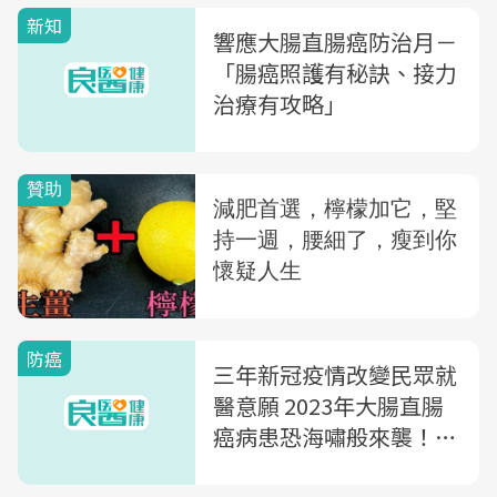
新知
響應大腸直腸癌防治月－
「腸癌照護有秘訣、接力
治療有攻略」
防癌
三年新冠疫情改變民眾就
醫意願 2023年大腸直腸
癌病患恐海嘯般來襲！確
診第四期大腸直腸癌別放