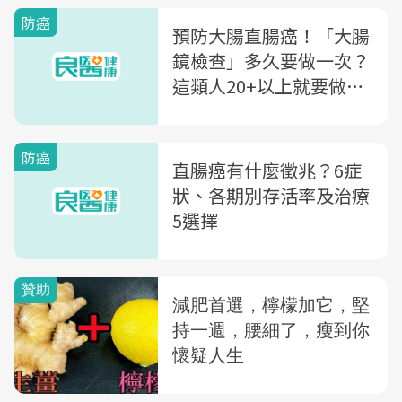
棄 標靶藥物接力治療整
防癌
體存活期提高7.5倍！
預防大腸直腸癌！「大腸
鏡檢查」多久要做一次？
這類人20+以上就要做！
醫公開定期篩檢原則，遠
離腸癌345
防癌
直腸癌有什麼徵兆？6症
狀、各期別存活率及治療
5選擇