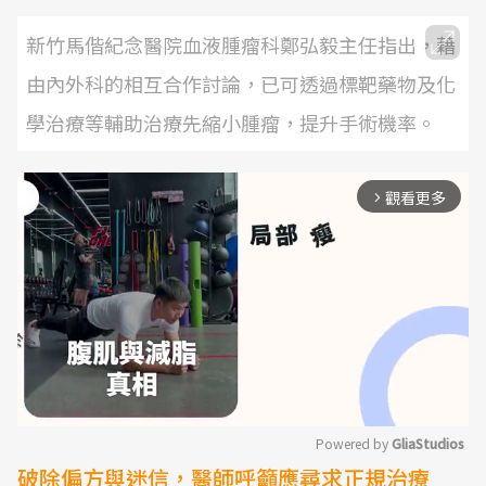
新竹馬偕紀念醫院血液腫瘤科鄭弘毅主任指出，藉
由內外科的相互合作討論，已可透過標靶藥物及化
學治療等輔助治療先縮小腫瘤，提升手術機率。
觀看更多
arrow_forward_ios
Powered by 
GliaStudios
破除偏方與迷信，醫師呼籲應尋求正規治療