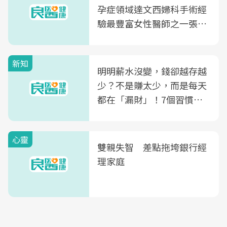
孕症領域達文西婦科手術經
驗最豐富女性醫師之一張永
玲領軍，打造全台首創「生
殖銀行概念形象館」，攜手
新知
光田醫院建構360度女性健
明明薪水沒變，錢卻越存越
康照護生態圈
少？不是賺太少，而是每天
都在「漏財」！7個習慣一
次看
心靈
雙親失智 差點拖垮銀行經
理家庭