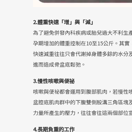
2.體重快速「增」與「減」
為了避免併發內科疾病或胎兒過大不利生
孕期增加的體重控制在10至15公斤。其
快速減重往往只會代謝掉身體多餘的水分
進而造成骨盆底鬆弛。
3.慢性咳嗽與便祕
咳嗽與便祕都會運用到腹部肌肉，若慢性
盆腔底肌肉群中的下腹雙側股溝三角區塊
力量所產生的壓力，往往會往這兩個部位
4.長期負重的工作