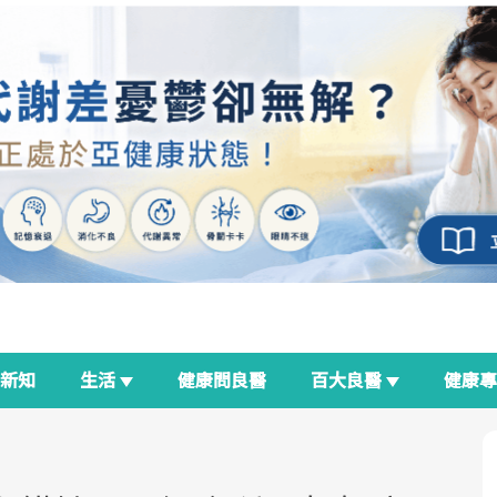
新知
生活
健康問良醫
百大良醫
健康
良醫生活祭
我與健康韌性的距離