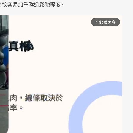
也較容易加重陰道鬆弛程度。
觀看更多
arrow_forward_ios