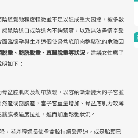
而陰道鬆弛程度輕微並不足以造成重大困擾，被多數
，感覺陰道口或陰道內不夠緊實，以致無法盡情享受
會面臨懷孕與生產這個使骨盆底肌肉群鬆弛的危險因
頸脫垂、膀胱脫垂、直腸脫垂等狀況
，建議女性應了
說明如下：
助骨盆腔肌肉及韌帶放鬆，以容納漸漸變大的子宮並
自然產或剖腹產，當子宮重量增加、骨盆底肌力較薄
或筋膜被過度拉扯，進而加重鬆弛狀況。
下降，若產程過長使骨盆腔持續受壓迫，或是胎頭已