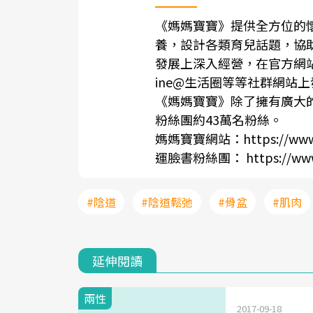
《媽媽寶寶》提供全方位的懷
養，設計各類育兒話題，協
發展上深入經營，在官方網站、Y
ine@生活圈等等社群網站
《媽媽寶寶》除了擁有廣大的
粉絲團約43萬名粉絲。
媽媽寶寶網站：https://www.
運臉書粉絲團： https://www.
#陰道
#陰道鬆弛
#骨盆
#肌肉
延伸閱讀
兩性
2017-09-18