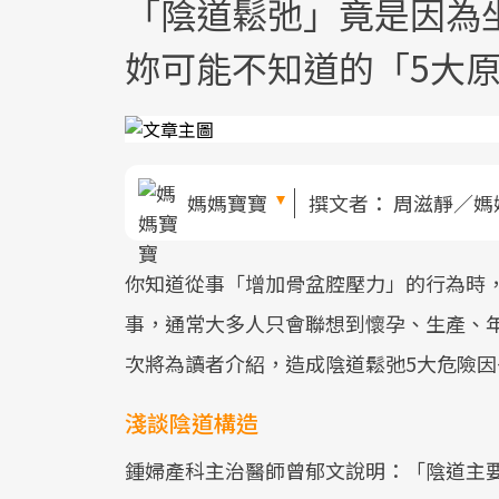
「陰道鬆弛」竟是因為
妳可能不知道的「5大
媽媽寶寶
撰文者：
周滋靜／媽
你知道從事「增加骨盆腔壓力」的行為時
事，通常大多人只會聯想到懷孕、生產、
次將為讀者介紹，造成陰道鬆弛5大危險因
淺談陰道構造
鍾婦產科主治醫師曾郁文說明：「陰道主