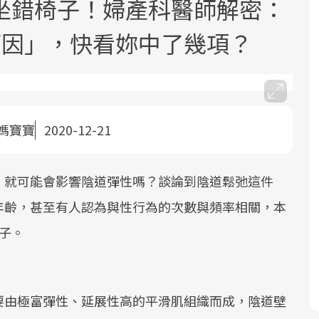
坐錯椅子！婦產科醫師解密：
原因」，快看妳中了幾項？
媽寶寶
2020-12-21
面對超高齡社會的浪潮，台灣正在快速
2025年，就到良醫生活祭體驗「一站式
良醫健康網從「換季的身體變化」出
邁向「健康照護」的新時代。隨著國家
健康新生活」，從講座、體驗到運動，
發，透過醫學觀點與日常感受的對話，
政策如「健康台灣推動委員會」與「長
全面啟動你的健康革命！
建立對亞健康的認知，進而引導實際的
，就可能會影響陰道彈性嗎？談論到陰道鬆弛這件
照3.0」的推進，「預防醫學」已成全民
改善行動。
年齡，甚至有人認為與性行為的次數與頻率相關，本
關注的核心議題。然而，健檢不只是醫
子。
療院所的服務，更是民眾了解自身健康
狀況、啟動健康管理的重要起點。
前往專題
前往專題
前往專題
要由極富彈性、延展性高的平滑肌組織而成，陰道壁