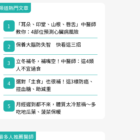
頻道熱門文章
「耳朵、印堂、山根、唇舌」中醫師
1
教你：4部位預測心臟病風險
保養大腦防失智 快看這三招
2
立冬補冬，補嘴空！中醫師：這4類
3
人不宜過食
選對「主食」也很補！這3樣防癌、
4
控血糖、助減重
月經遲到都不來，體質太冷惹禍〜多
5
吃地瓜葉、菠菜保暖
最多人推薦醫師