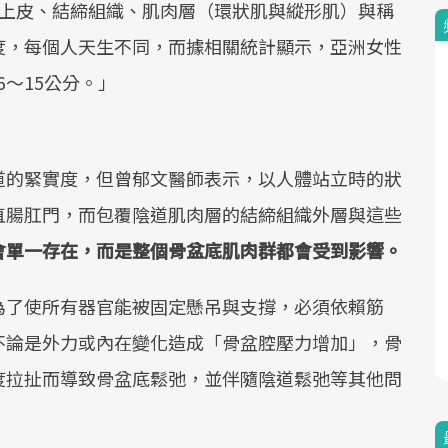
狀上皮、結締組織、肌肉層（環狀肌與縱形肌）與稱
度，每個人天生不同，而據相關統計顯示，亞洲女性
6～15公分。」
道的緊實度，但曾郁文醫師表示，以人體站立時的狀
直腸肛門，而包覆陰道肌肉層的結締組織外層與這些
會單一存在，而是整個骨盆底肌肉群都會受到影響。
為了使所有器官能被固定懸吊與支撐，必須依賴筋
不論是外力或內在變化造成「骨盆腔壓力增加」，骨
度拉扯而導致骨盆底鬆弛，並伴隨陰道鬆弛等其他問