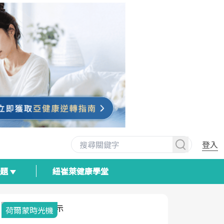
登入
專題
紐崔萊健康學堂
荷爾蒙時光機
2025健檢