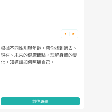
根據不同性別與年齡，帶你找到過去、
因應超高齡
現在、未來的健康節點，理解身體的變
「2025
化，知道該如何照顧自己。
康促進為目
民眾健康的
查、數據分
一起成為台
前往專題