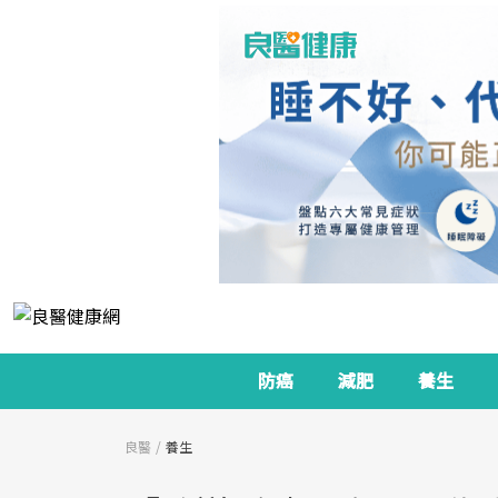
防癌
減肥
養生
良醫
養生