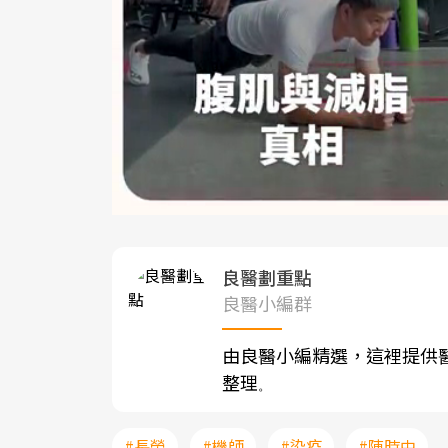
良醫劃重點
良醫小編群
由良醫小編精選，這裡提供
整理
。
#長榮
#機師
#染疫
#陳時中