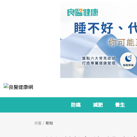
防癌
減肥
養生
良醫
新知