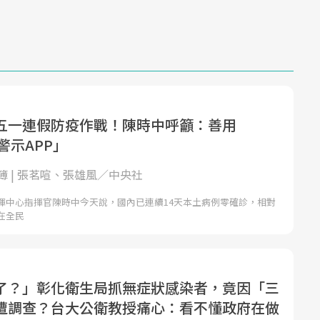
五一連假防疫作戰！陳時中呼籲：善用
警示APP」
簿 | 張茗喧、張雄風／中央社
揮中心指揮官陳時中今天說，國內已連續14天本土病例零確診，相對
在全民
了？」彰化衛生局抓無症狀感染者，竟因「三
遭調查？台大公衛教授痛心：看不懂政府在做