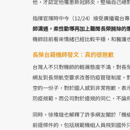
他，才認定他罹患新冠肺炎，堅稱自己絕
指揮官陳時中今（12/24）接受廣播電台
師溝通，柔性勸導再加上聽聞長榮開除的
機師目前看來情緒已經比較平穩，和醫護
長榮台籍機師發文：真的很抱歉
台灣人不只對機師的輕蔑態度不滿，對長
網友到長榮航空要求改善防疫管理制度，
空的一份子，對於國人感到非常抱歉，表
防疫規範。而公司對於違規的同仁，不論
同時，徐瑋鍠也解釋了許多網友關於「機
前提條件的，包括規範機組人員飛到國外