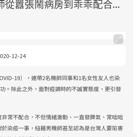
從囂張鬧病房到乖乖配合...
020-12-24
面對超高齡社會的浪潮，台灣正在快速
2025年，就到良醫生活祭體驗「一站式
良醫健康網從「換季的身體變化」出
邁向「健康照護」的新時代。隨著國家
健康新生活」，從講座、體驗到運動，
發，透過醫學觀點與日常感受的對話，
政策如「健康台灣推動委員會」與「長
全面啟動你的健康革命！
建立對亞健康的認知，進而引導實際的
VID-19），連帶2名機師同事和1名女性友人也染
照3.0」的推進，「預防醫學」已成全民
改善行動。
破功。除此之外，面對疫調時的不誠實態度，更引發
關注的核心議題。然而，健檢不只是醫
療院所的服務，更是民眾了解自身健康
狀況、啟動健康管理的重要起點。
度非常不配合，不但情緒激動、一直發脾氣、常咄咄
前往專題
前往專題
前往專題
對於染疫一事，紐籍男機師甚至認為是台灣人要陷害