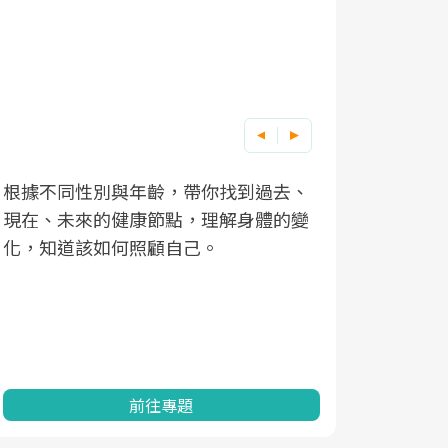
根據不同性別與年齡，帶你找到過去、
因應超高齡
現在、未來的健康節點，理解身體的變
「2025
化，知道該如何照顧自己。
康促進為目
民眾健康的
查、數據分
一起成為台
前往專題