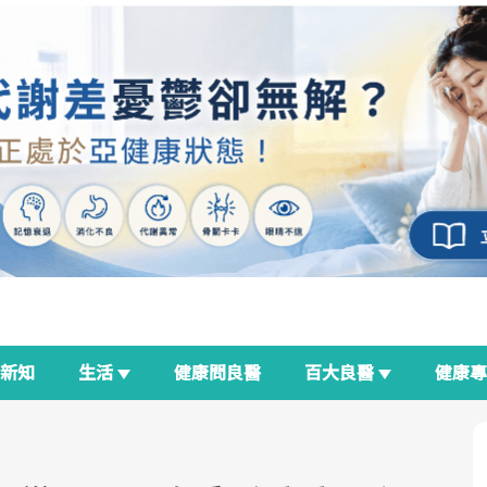
新知
生活
健康問良醫
百大良醫
健康
良醫生活祭
我與健康韌性的距離