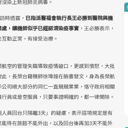
對沒染上新冠肺炎病毒。
專訪時透露，
已指派醫福會執行長王必勝到醫院與機
懲處，讓機師似乎已經認清染疫事實
，王必勝表示，
也互動正常，有接受治療。
榮航空的管理失職導致疫情破口，更感到憤怒，大批
對此，長榮台籍機師徐瑋鍠在臉書發文，身為長榮航
示公司絕大部分的同仁一直兢兢業業，恪守政府相關
飛行員或是空服員，只要事證明確的，都一律開除。
組人員回台只隔離3天」的疑慮，表示這項規定是有
只能待在旅館不能外出，以及回台後再加3天不能外