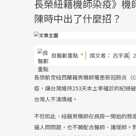
長榮紐籍機師染疫》機師
陳時中出了什麼招？
良醫劃重點
撰文者：
呂宇真
2
長榮航空紐西蘭籍男機師罹患新冠肺炎（CO
疫，讓台灣維持253天本土零確診的紀錄
台灣人不滿情緒。
不但如此，紐籍男機師在病房一開始的態
逼人問問題，也不願配合醫師、護理師。