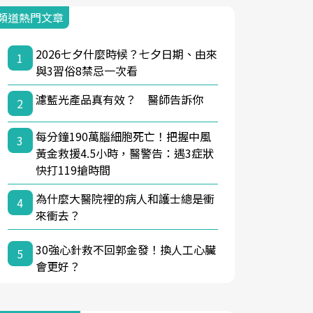
頻道熱門文章
2026七夕什麼時候？七夕日期、由來
1
與3習俗8禁忌一次看
濾藍光產品真有效？ 醫師告訴你
2
每分鐘190萬腦細胞死亡！把握中風
3
黃金救援4.5小時，醫警告：遇3症狀
快打119搶時間
為什麼大醫院裡的病人和護士總是衝
4
來衝去？
30強心針救不回郭金發！換人工心臟
5
會更好？