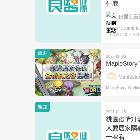
什麼
良醫劃重點
美國返台少年未出
（COVID-19，下
新知
2021-01-25
桃園疫情升
人要居家隔
一次看