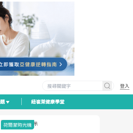
登入
專題
紐崔萊健康學堂
荷爾蒙時光機
2025健檢