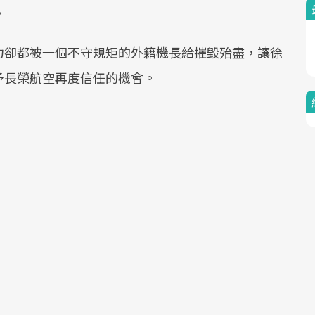
。
力卻都被一個不守規矩的外籍機長給摧毀殆盡，讓徐
予長榮航空再度信任的機會。