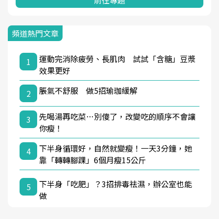
前往專題
頻道熱門文章
運動完消除疲勞、長肌肉 試試「含糖」豆漿
1
效果更好
脹氣不舒服 做5招瑜珈緩解
2
先喝湯再吃菜…別傻了，改變吃的順序不會讓
3
你瘦！
下半身循環好，自然就變瘦！一天3分鐘，她
4
靠「轉轉腳踝」6個月瘦15公斤
下半身「吃肥」？3招排毒祛濕，辦公室也能
5
做