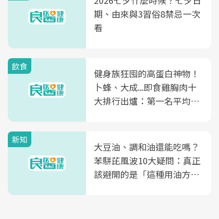
2026七夕什麼時候？七夕日
期、由來與3習俗8禁忌一次
看
飲食
健身族狂囤的高蛋白神物！
卜蜂、大成...即食雞胸肉十
大排行出爐：第一名平均一
片不到50元
新知
大豆油、調和油還能吃嗎？
苯駢芘風波10大疑問：真正
該避開的是「這種用油方
式」