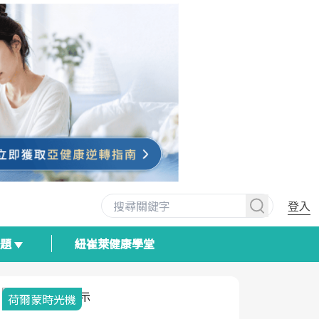
登入
專題
紐崔萊健康學堂
荷爾蒙時光機
2025健檢