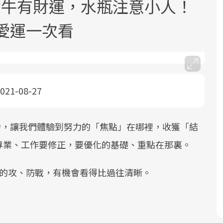
金牛有財運，水瓶注意小人！
愛運一次看
021-08-27
面對超高齡社會的浪潮，台灣正在快速
2025年，就到良醫生活祭體驗「一站式
良醫健康網從「換季的身體變化」出
邁向「健康照護」的新時代。隨著國家
健康新生活」，從講座、體驗到運動，
發，透過醫學觀點與日常感受的對話，
政策如「健康台灣推動委員會」與「長
全面啟動你的健康革命！
建立對亞健康的認知，進而引導實際的
響力，讓我們體驗到努力的「焦點」在哪裡，收獲「結
照3.0」的推進，「預防醫學」已成全民
改善行動。
專業、工作要修正，要優化的基礎、重點在那裏。
關注的核心議題。然而，健檢不只是醫
療院所的服務，更是民眾了解自身健康
退的攻、防戰，有機會看得比過往清晰。
狀況、啟動健康管理的重要起點。
前往專題
前往專題
前往專題