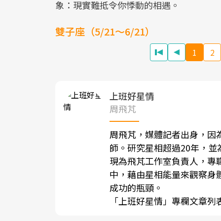
象：現實難抵令你悸動的相遇。
雙子座（5/21～6/21）
1
2
上班好星情
周飛芃
周飛芃，媒體記者出身，因
師。研究星相超過20年，
現為飛芃工作室負責人，專
中，藉由星相能量來觀察身
成功的瓶頸。
「上班好星情」專欄文章列