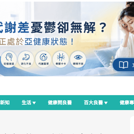
新知
生活
健康問良醫
百大良醫
健康
良醫生活祭
我與健康韌性的距離