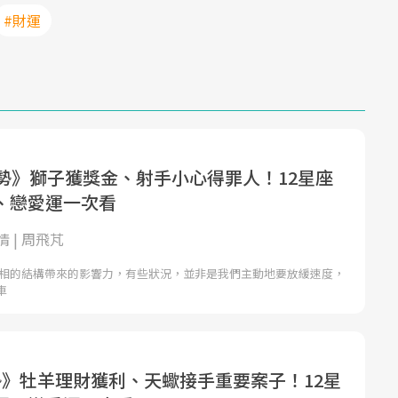
#財運
運勢》獅子獲獎金、射手小心得罪人！12星座
、戀愛運一次看
 | 周飛芃
體星相的結構帶來的影響力，有些狀況，並非是我們主動地要放緩速度，
車
勢》牡羊理財獲利、天蠍接手重要案子！12星