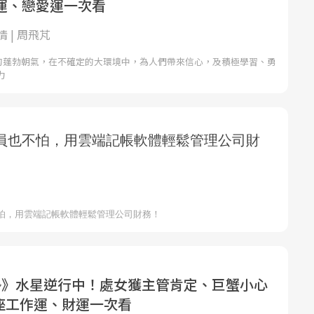
運、戀愛運一次看
 | 周飛芃
注入的蓬勃朝氣，在不確定的大環境中，為人們帶來信心，及積極學習、勇
力
勢》水星逆行中！處女獲主管肯定、巨蟹小心
2星座工作運、財運一次看