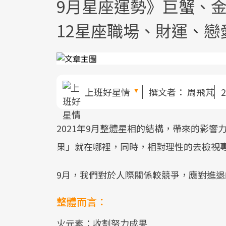
9月星座運勢》巨蟹、
12星座職場、財運、戀
上班好星情
撰文者：
周飛芃
2
2021年9月整體星相的結構，帶來的影
果」就在哪裡，同時，相對理性的去檢視
9月，我們對於人際關係較競爭，應對進
整體而言：
火元素：收割努力成果