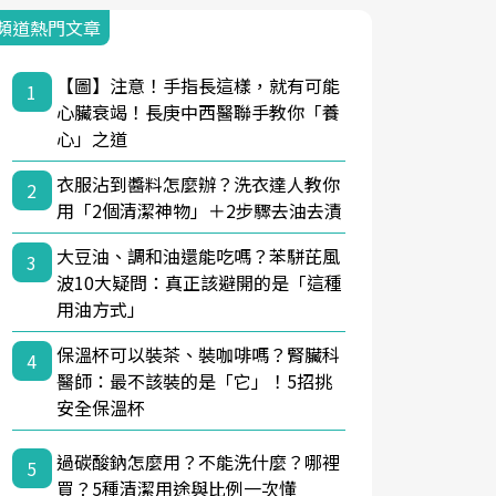
頻道熱門文章
【圖】注意！手指長這樣，就有可能
1
心臟衰竭！長庚中西醫聯手教你「養
心」之道
衣服沾到醬料怎麼辦？洗衣達人教你
2
用「2個清潔神物」＋2步驟去油去漬
大豆油、調和油還能吃嗎？苯駢芘風
3
波10大疑問：真正該避開的是「這種
用油方式」
保溫杯可以裝茶、裝咖啡嗎？腎臟科
4
醫師：最不該裝的是「它」！5招挑
安全保溫杯
過碳酸鈉怎麼用？不能洗什麼？哪裡
5
買？5種清潔用途與比例一次懂