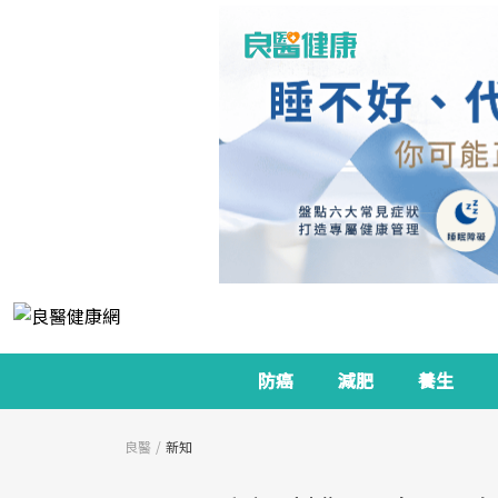
防癌
減肥
養生
良醫
新知