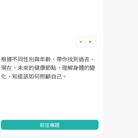
根據不同性別與年齡，帶你找到過去、
因應超高齡
現在、未來的健康節點，理解身體的變
「2025
化，知道該如何照顧自己。
康促進為目
民眾健康的
查、數據分
一起成為台
前往專題