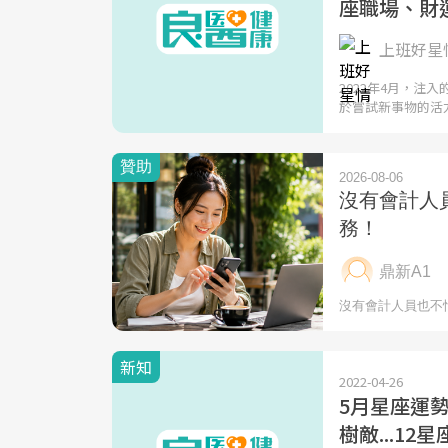
座職場、財
上班好星情
2022年4月，
於嘗試新事物的活
新知
2022-04-26
5月星座運
樹敵...1