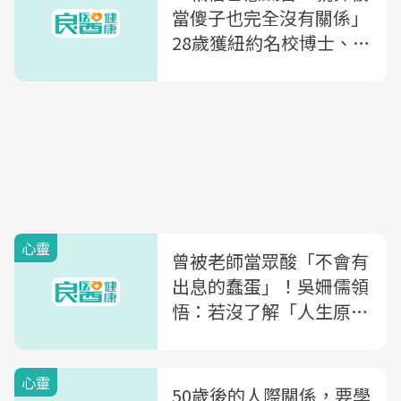
當傻子也完全沒有關係」
28歲獲紐約名校博士、成
大學霸教授，給迷茫人生
玩家的3點建議
心靈
曾被老師當眾酸「不會有
出息的蠢蛋」！吳姍儒領
悟：若沒了解「人生原
型」，永遠不會知道明明
不笨的我，到底問題出在
心靈
哪
50歲後的人際關係，要學