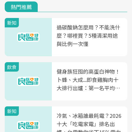
熱門推薦
新知
過碳酸鈉怎麼用？不能洗什
麼？哪裡買？5種清潔用途
與比例一次懂
飲食
健身族狂囤的高蛋白神物！
卜蜂、大成...即食雞胸肉十
大排行出爐：第一名平均一
片不到50元
新知
冷氣、冰箱誰最耗電？2026
十大「吃電家電」排名出