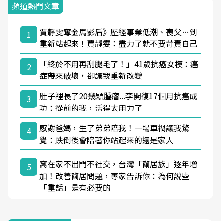
頻道熱門文章
賈靜雯奪金馬影后》歷經事業低潮、喪父…到
1
重新站起來！賈靜雯：盡力了就不要苛責自己
「終於不用再刮腿毛了！」41歲抗癌女模：癌
2
症帶來破壞，卻讓我重新改變
肚子裡長了20幾顆腫瘤...李開復17個月抗癌成
3
功：從前的我，活得太用力了
感謝爸媽，生了弟弟陪我！一場車禍讓我驚
4
覺：跌倒後會陪著你站起來的還是家人
窩在家不出門不社交，台灣「繭居族」逐年增
5
加！改善繭居問題，專家告訴你：為何說些
「重話」是有必要的