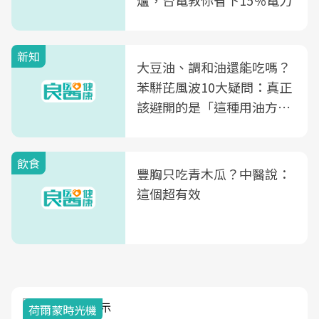
爐，台電教你省下15％電力
新知
大豆油、調和油還能吃嗎？
苯駢芘風波10大疑問：真正
該避開的是「這種用油方
式」
飲食
豐胸只吃青木瓜？中醫說：
這個超有效
荷爾蒙時光機