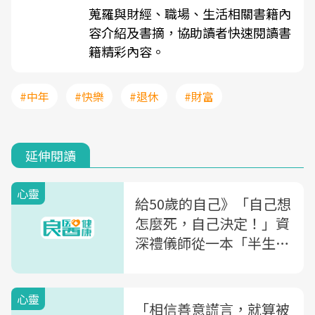
蒐羅與財經、職場、生活相關書籍內
容介紹及書摘，協助讀者快速閱讀書
籍精彩內容。
#中年
#快樂
#退休
#財富
延伸閱讀
心靈
給50歲的自己》「自己想
怎麼死，自己決定！」資
深禮儀師從一本「半生
曆」得到的人生啟示：超
越死，才能思考何謂活
心靈
「相信善意謊言，就算被