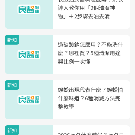
達人教你用「2個清潔神
物」＋2步驟去油去漬
新知
過碳酸鈉怎麼用？不能洗什
麼？哪裡買？5種清潔用途
與比例一次懂
新知
蜈蚣出現代表什麼？蜈蚣怕
什麼味道？6種消滅方法完
整教學
新知
2026七夕什麼時候？七夕日