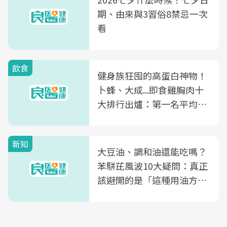
期、由來與3習俗8禁忌一次
看
飲食
健身族狂囤的高蛋白神物！
卜蜂、大成...即食雞胸肉十
大排行出爐：第一名平均一
片不到50元
新知
大豆油、調和油還能吃嗎？
苯駢芘風波10大疑問：真正
該避開的是「這種用油方
式」