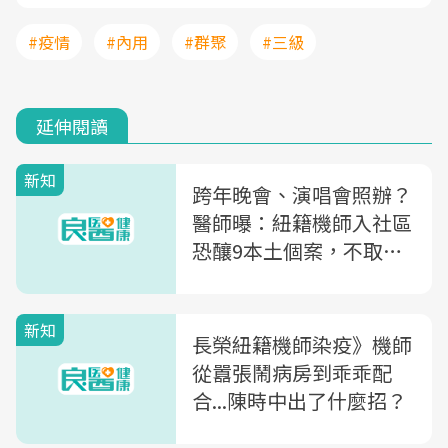
#疫情
#內用
#群聚
#三級
延伸閱讀
新知
跨年晚會、演唱會照辦？
醫師曝：紐籍機師入社區
恐釀9本土個案，不取消
耶誕與跨年晚會是嚴重錯
誤
新知
長榮紐籍機師染疫》機師
從囂張鬧病房到乖乖配
合...陳時中出了什麼招？