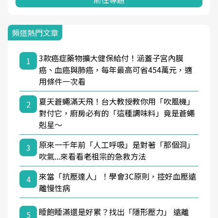
頻道熱門文章
3款癌症藥物擴大健保給付！涵蓋子宮內膜
1
癌、血癌與肺癌，每年最高可省454萬元，適
用條件一次看
夏天蒼蠅滿天飛！台大教授教你用「吹風機」
2
對付它，廚房必有的「這種調味料」竟是蒼蠅
剋星～
原來一千年前「人工呼吸」是對著「那個洞」
3
吹氣...來看看老祖宗的急救方法
來當「抗壓達人」！學會3C原則，控好血壓遠
4
離慢性病
睡飽睡滿還是好累？找出「隱形壓力」 遠離
5