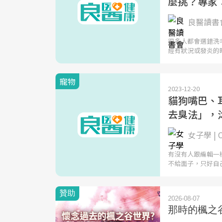
麼挑？專家
良醫讀書會
很多人都會選錯洗
經有狀況或發炎的
寵物
2023-12-20
貓狗嘴巴、
去臭法」，
女子學 | 
有沒有人跟編輯一
不給面子，只好自