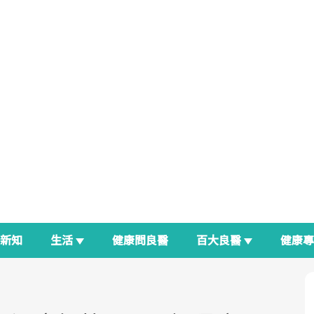
新知
生活
健康問良醫
百大良醫
健康
良醫生活祭
我與健康韌性的距離