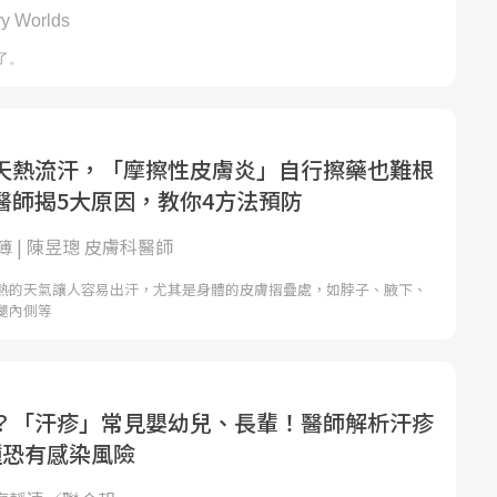
天熱流汗，「摩擦性皮膚炎」自行擦藥也難根
醫師揭5大原因，教你4方法預防
 | 陳昱璁 皮膚科醫師
熱的天氣讓人容易出汗，尤其是身體的皮膚摺疊處，如脖子、腋下、
腿內側等
？「汗疹」常見嬰幼兒、長輩！醫師解析汗疹
種恐有感染風險