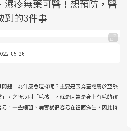
、濕疹無藥可醫！想預防，醫
做到的3件事
022-05-26
面對超高齡社會的浪潮，台灣正在快速
2025年，就到良醫生活祭體驗「一站式
良醫健康網從「換季的身體變化」出
邁向「健康照護」的新時代。隨著國家
健康新生活」，從講座、體驗到運動，
發，透過醫學觀點與日常感受的對話，
政策如「健康台灣推動委員會」與「長
全面啟動你的健康革命！
建立對亞健康的認知，進而引導實際的
照3.0」的推進，「預防醫學」已成全民
改善行動。
個問題，為什麼會這樣呢？主要是因為臺灣屬於亞熱
關注的核心議題。然而，健檢不只是醫
孩」，之所以叫「毛孩」，就是因為是身上有毛的孩
療院所的服務，更是民眾了解自身健康
狀況、啟動健康管理的重要起點。
容易，一些細菌、病毒就很容易在裡面滋生，因此特
前往專題
前往專題
前往專題