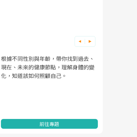
根據不同性別與年齡，帶你找到過去、
因應超高齡
現在、未來的健康節點，理解身體的變
「2025
化，知道該如何照顧自己。
康促進為目
民眾健康的
查、數據分
一起成為台
前往專題