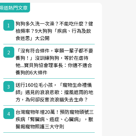
頻道熱門文章
狗狗多久洗一次澡？不能吃什麼？健
1
檢頻率？9大狗狗「疾病、行為及飲
食迷思」大公開
「沒有符合條件，寧願一輩子都不要
2
養狗！」沒訓練狗狗，等於在虐待
牠...寶貝狗協會理事長：你適不適合
養狗的6大條件
送行160位毛小孩，「寵物生命禮儀
3
師」遇見的浪浪悲歌：擋風遮雨的地
方，為何卻反害流浪貓失去生命？
台灣寵物年增20萬！預防寵物頭號三
4
疾病「腎臟病、癌症、心臟病」，獸
醫揭寵物照護三大守則