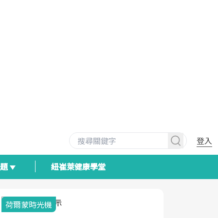
登入
專題
紐崔萊健康學堂
荷爾蒙時光機
2025健檢