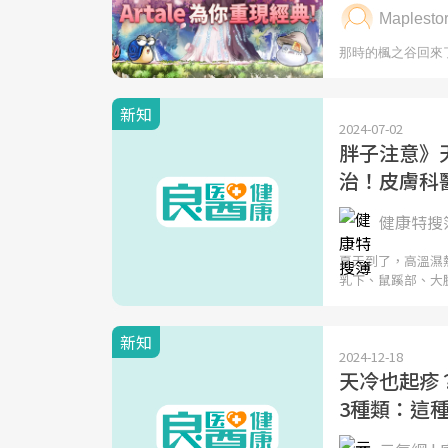
新知
2024-07-02
胖子注意》
治！皮膚科
健康特搜簿
夏天到了，高溫濕
乳下、鼠蹊部、大
新知
2024-12-18
天冷也起疹
3種類：這