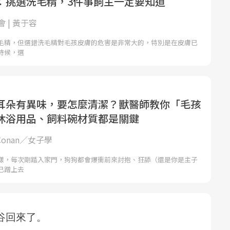
：挑選洗毛精，3件事飼主一定要知道
 | 黃于容
毛精，但選錯洗毛精對毛孩皮膚的危害是非常大的，特別是在皮膚已
時候，選
耳朵有異味，要怎麼清潔？獸醫師教你「毛孩
沐浴用品、飼料碗材質都是關鍵
Conan／女子學
樣，每次剛踏入家門，狗狗都會爆衝前來討抱、狂舔（還是你是主子
己蹭上去