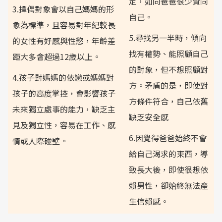
定，如同爸爸很少贊同
3.擇偶對象會以自己媽媽的形
自己。
象為標準，且容易對年紀較長
5.尋找另一半時，傾向
的女性有好感與性慾，年齡差
找有權勢、能照顧自己
距大多會超過12歲以上。
的對象，但不想照顧對
4.孩子對媽媽的依戀或媽媽對
方。矛盾的是，即使對
孩子的高度掌控，會影響孩子
方條件符合，自己依舊
未來獨立處事的能力，缺乏主
缺乏安全感
見及獨立性，容易在工作、感
6.因覺得爸爸始終不會
情或人際碰壁。
給自己渴求的東西，導
致長大後，即使很想依
賴男性，卻始終無法產
生信賴感。