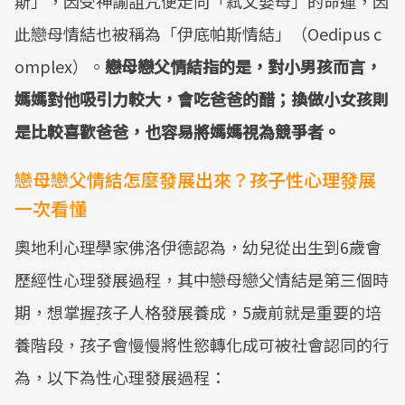
斯」，因受神諭詛咒便走向「弒父娶母」的命運，因
此戀母情結也被稱為「伊底帕斯情結」（Oedipus c
omplex）。
戀母戀父情結指的是，對小男孩而言，
媽媽對他吸引力較大，會吃爸爸的醋；換做小女孩則
是比較喜歡爸爸，也容易將媽媽視為競爭者。
戀母戀父情結怎麼發展出來？孩子性心理發展
一次看懂
奧地利心理學家佛洛伊德認為，幼兒從出生到6歲會
歷經性心理發展過程，其中戀母戀父情結是第三個時
期，想掌握孩子人格發展養成，5歲前就是重要的培
養階段，孩子會慢慢將性慾轉化成可被社會認同的行
為，以下為性心理發展過程：