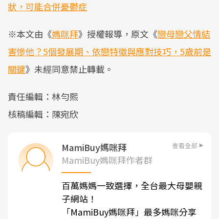
狀，可能合併憂鬱症
※本文由《
媽咪拜
》授權報導，原文《
戀母戀父情結
害慘他？5個發展期、依戀特徵與應對技巧，5歲前是
關鍵
》未經同意禁止轉載。
責任編輯：林勻熙
核稿編輯：陳宛欣
查看全部
MamiBuy媽咪拜
MamiBuy媽咪拜作者群
百萬媽媽一致選擇，全台最大母嬰親
子網站！
「MamiBuy媽咪拜」最多媽咪分享