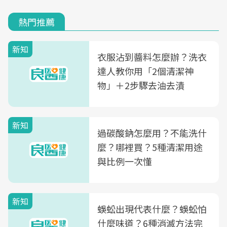
熱門推薦
新知
衣服沾到醬料怎麼辦？洗衣
達人教你用「2個清潔神
物」＋2步驟去油去漬
新知
過碳酸鈉怎麼用？不能洗什
麼？哪裡買？5種清潔用途
與比例一次懂
新知
蜈蚣出現代表什麼？蜈蚣怕
什麼味道？6種消滅方法完