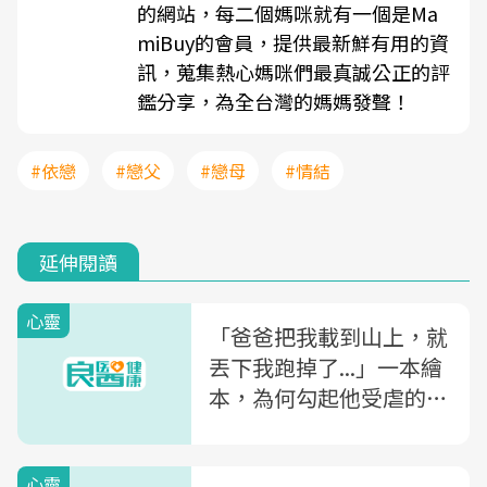
的網站，每二個媽咪就有一個是Ma
miBuy的會員，提供最新鮮有用的資
訊，蒐集熱心媽咪們最真誠公正的評
鑑分享，為全台灣的媽媽發聲！
#依戀
#戀父
#戀母
#情結
延伸閱讀
心靈
「爸爸把我載到山上，就
丟下我跑掉了...」一本繪
本，為何勾起他受虐的記
憶？一位10年志工的反
思：同理心真的沒那麼簡
心靈