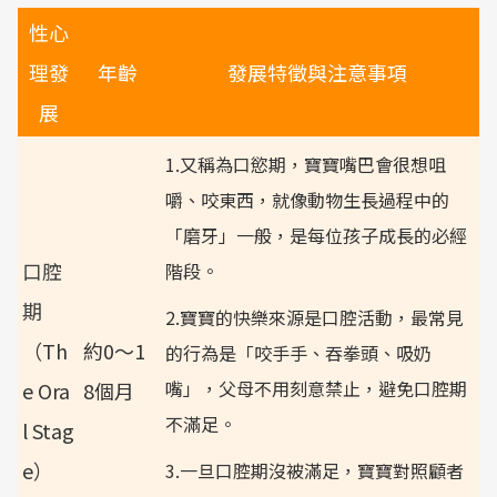
性心
理發
年齡
發展特徵與注意事項
展
1.又稱為口慾期，寶寶嘴巴會很想咀
嚼、咬東西，就像動物生長過程中的
「磨牙」一般，是每位孩子成長的必經
口腔
階段。
期
2.寶寶的快樂來源是口腔活動，最常見
（Th
約0～1
的行為是「咬手手、吞拳頭、吸奶
嘴」，父母不用刻意禁止，避免口腔期
e Ora
8個月
不滿足。
l Stag
e）
3.一旦口腔期沒被滿足，寶寶對照顧者