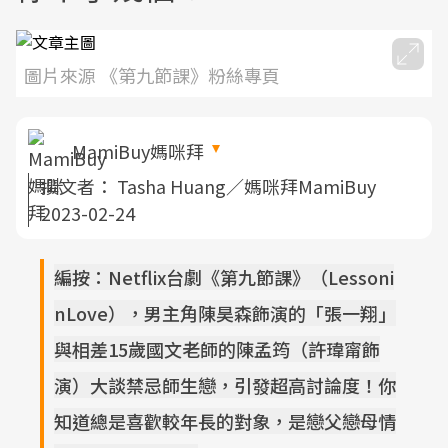
圖片來源 《第九節課》粉絲專頁
MamiBuy媽咪拜
撰文者：
Tasha Huang／媽咪拜MamiBuy
2023-02-24
編按：
Netflix台劇《第九節課》（Lessoni
nLove），男主角陳昊森飾演的「張一翔」
與相差15歲國文老師的陳孟筠（許瑋甯飾
演）大談禁忌師生戀，引發超高討論度！你
知道總是喜歡較年長的對象，是戀父戀母情