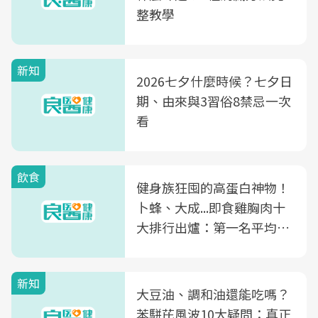
整教學
新知
2026七夕什麼時候？七夕日
期、由來與3習俗8禁忌一次
看
飲食
健身族狂囤的高蛋白神物！
卜蜂、大成...即食雞胸肉十
大排行出爐：第一名平均一
片不到50元
新知
大豆油、調和油還能吃嗎？
苯駢芘風波10大疑問：真正