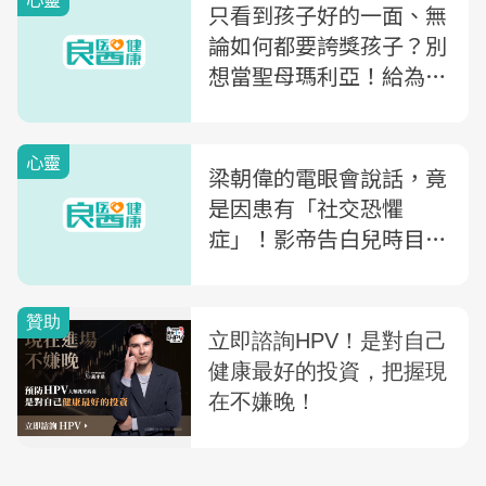
度
只看到孩子好的一面、無
論如何都要誇獎孩子？別
想當聖母瑪利亞！給為人
母的你，該做的只有3件
事
心靈
梁朝偉的電眼會說話，竟
是因患有「社交恐懼
症」！影帝告白兒時目賭
父母爭吵，演戲成了壓抑
情感的出口