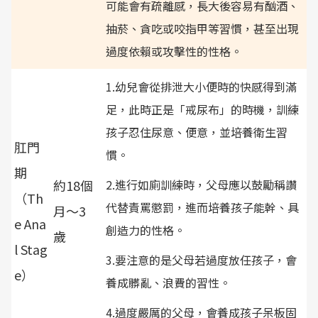
可能會有疏離感，長大後容易有酗酒、
抽菸、貪吃或咬指甲等習慣，甚至出現
過度依賴或攻擊性的性格。
1.幼兒會從排泄大小便時的快感得到滿
足，此時正是「戒尿布」的時機，訓練
孩子忍住尿意、便意，並培養衛生習
肛門
慣。
期
約18個
2.進行如廁訓練時，父母應以鼓勵稱讚
（Th
代替責罵懲罰，進而培養孩子能幹、具
月～3
e Ana
創造力的性格。
歲
l Stag
3.要注意的是父母若過度放任孩子，會
e）
養成髒亂、浪費的習性。
4.過度嚴厲的父母，會養成孩子呆板固