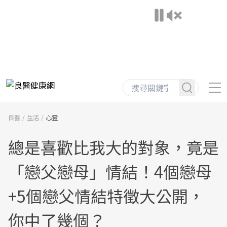
良醫
生活
心靈
總是喜歡比我大的對象，竟是
「戀父戀母」情結！4個戀母
+5個戀父情結特徵大公開，
你中了幾個？