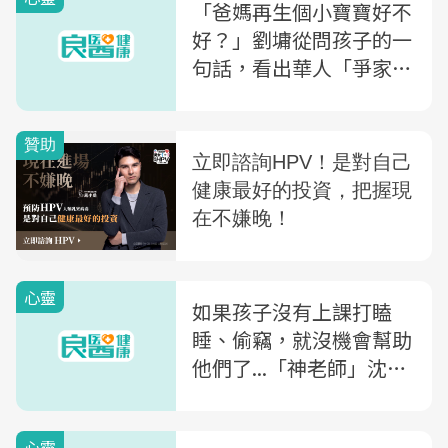
單
「爸媽再生個小寶寶好不
好？」劉墉從問孩子的一
句話，看出華人「爭家
產」原來可能是跟長輩學
的
心靈
如果孩子沒有上課打瞌
睡、偷竊，就沒機會幫助
他們了...「神老師」沈雅
琪：作業簿上的血漬，為
什麼映照出父母處事的態
心靈