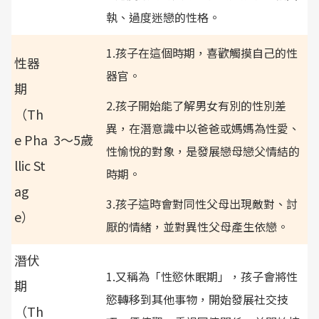
執、過度迷戀的性格。
1.孩子在這個時期，喜歡觸摸自己的性
性器
器官。
期
2.孩子開始能了解男女有別的性別差
（Th
異，在潛意識中以爸爸或媽媽為性愛、
e Pha
3～5歲
性愉悅的對象，是發展戀母戀父情結的
llic St
時期。
ag
3.孩子這時會對同性父母出現敵對、討
e）
厭的情緒，並對異性父母產生依戀。
潛伏
1.又稱為「性慾休眠期」，孩子會將性
期
慾轉移到其他事物，開始發展社交技
（Th