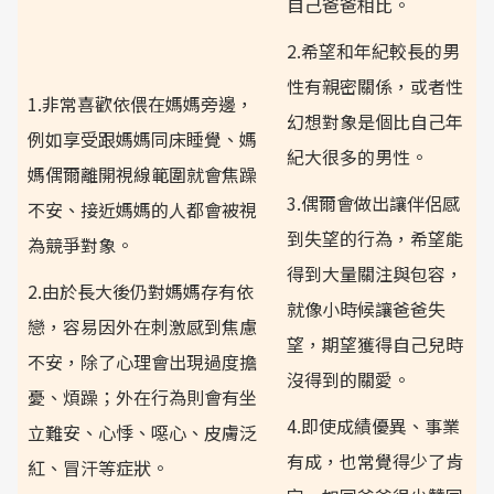
自己爸爸相比。
2.希望和年紀較長的男
性有親密關係，或者性
1.非常喜歡依偎在媽媽旁邊，
幻想對象是個比自己年
例如享受跟媽媽同床睡覺、媽
紀大很多的男性。
媽偶爾離開視線範圍就會焦躁
3.偶爾會做出讓伴侶感
不安、接近媽媽的人都會被視
到失望的行為，希望能
為競爭對象。
得到大量關注與包容，
2.由於長大後仍對媽媽存有依
就像小時候讓爸爸失
戀，容易因外在刺激感到焦慮
望，期望獲得自己兒時
不安，除了心理會出現過度擔
沒得到的關愛。
憂、煩躁；外在行為則會有坐
4.即使成績優異、事業
立難安、心悸、噁心、皮膚泛
有成，也常覺得少了肯
紅、冒汗等症狀。