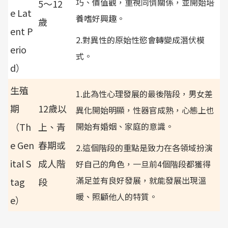
巧、價值觀，重視同儕關係，並開始培
5～12
e Lat
養嗜好興趣。
歲
ent P
2.對異性的原始性慾會轉變成潛伏模
erio
式。
d）
生殖
1.此為性心理發展的最後階段，男女差
期
12歲以
異化開始明顯，性器官成熟，心態上也
（Th
上、青
開始有婚姻、家庭的意識。
e Gen
春期或
2.這個階段的重點是致力在各領域扮演
ital S
成人階
好自己的角色，一旦前4個階段都獲得
滿足並有良好發展，就能發展出現溫
tag
段
暖、照顧他人的特質。
e）