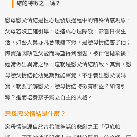
結的特徵之一嗎？
戀母戀父情結是性心理發展過程中的特殊情感現象，
父母若沒正確引導，恐造成心理障礙，影響日後生
活，如藝人吳亦凡會鋃鐺下獄，是戀母情結害了他；
陳寶蓮因缺乏父愛而渴望得到關愛，被伴侶拋棄後，
經常做出異常之舉，這就是戀父情結所致。其實，戀
母戀父情結從幼兒期就能察覺，不想養出戀父或媽
寶，就要了解戀父、戀母情結特徵有哪些？如何引
導？進而培養孩子獨立自主的人格。
戀母戀父情結是什麼？
戀母情結源自於古希臘神話的悲劇之王「伊底帕