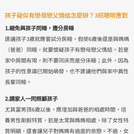
孩子疑似有戀母戀父情結怎麼辦？3招聰明應對
1.避免與孩子同睡，應分房睡
建議孩子3歲就應嘗試分房睡，假使6歲後還是與媽媽
（爸爸）同睡，就要懷疑孩子有戀母戀父情結。若是
家中房間有限，則不要同床而是分床睡；此外，因為
孩子的性意識已開始萌發，也不建議他們與家中異性
長輩同睡。
2.請家人一同照顧孩子
尤其當男孩6歲以後，應增加與爸爸的相處時間，培
養男性剛毅特質，若是太常與媽媽相處，除了女性特
質明顯，還會讓兒子對媽媽有過度的依戀。不過，女