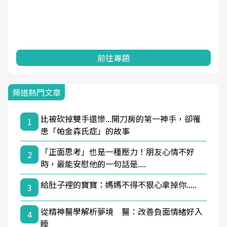
前往專題
頻道熱門文章
比被砍掉雙手還慘...開刀房的第一神手，卻罹
1
患「帕金森氏症」的故事
「正面思考」也是一種壓力！朋友心情不好
2
時，最能安慰他的一句話是....
給肚子裡的寶寶：媽媽不得不狠心拿掉你.....
3
從精神醫學解析夢境 醫：改善負面情緒好入
4
睡