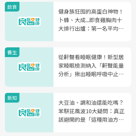
飲食
健身族狂囤的高蛋白神物！
卜蜂、大成...即食雞胸肉十
大排行出爐：第一名平均一
片不到50元
養生
從鼾聲看睡眠健康！新型居
家睡眠檢測納入「鼾聲能量
分析」揪出睡眠呼吸中止症
風險
新知
大豆油、調和油還能吃嗎？
苯駢芘風波10大疑問：真正
該避開的是「這種用油方
式」