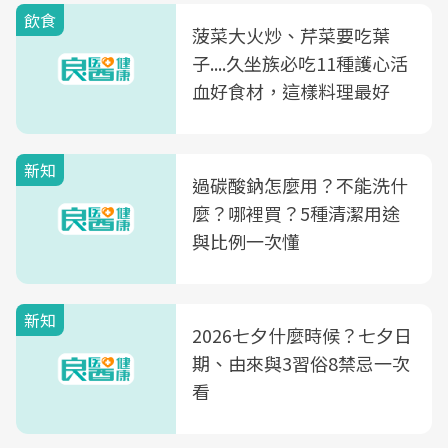
飲食
菠菜大火炒、芹菜要吃葉
子....久坐族必吃11種護心活
血好食材，這樣料理最好
新知
過碳酸鈉怎麼用？不能洗什
麼？哪裡買？5種清潔用途
與比例一次懂
新知
2026七夕什麼時候？七夕日
期、由來與3習俗8禁忌一次
看