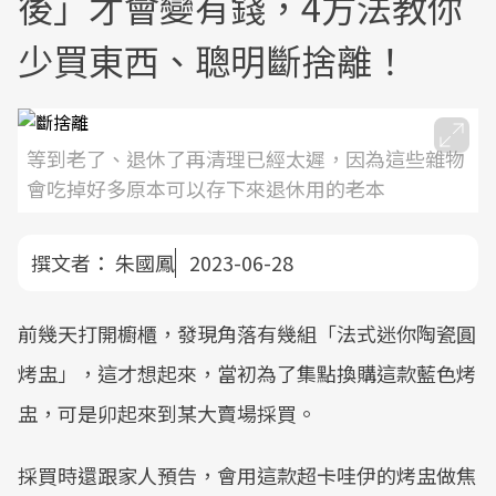
後」才會變有錢，4方法教你
少買東西、聰明斷捨離！
等到老了、退休了再清理已經太遲，因為這些雜物
會吃掉好多原本可以存下來退休用的老本
撰文者：
朱國鳳
2023-06-28
前幾天打開櫥櫃，發現角落有幾組「法式迷你陶瓷圓
烤盅」，這才想起來，當初為了集點換購這款藍色烤
盅，可是卯起來到某大賣場採買。
採買時還跟家人預告，會用這款超卡哇伊的烤盅做焦