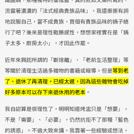
流露著濃濃的「法式經典貴族品味」，我還振振有詞
地說服自己，當不成貴族，買個有貴族品味的鍋子總
行了吧？後來是理性戰勝感性，想想家裡實在是「鍋
子太多、廚房太小」，才因此作罷。
近年來興起所謂的「斷捨離」、「老前生活整理」等
等關於清理生活過多雜物的書籍或報導。但是
等到老
了、退休了再清理，已經太遲，因為這些雜物會吃掉
好多原本可以存下來退休用的老本
。
我自認算是很理性了，明明知道烤盅只是「想要」，
不是「需要」、「必要」，仍然抗拒不了那種「藍色
的誘惑」。不過大致來講，我靠著一些經驗或想法，