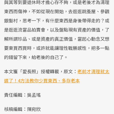
與其等到要退休時才擔心存不夠，或是老後才為清理
東西而傷神，不如從現在開始，去逛逛跳蚤屋、參觀
銀髮村，思考一下，有什麼東西是身後帶得走的？或
是逛逛流當品拍賣會，以及盤點現有資產的價值，了
解所謂珍品、或是資產的真正價值，當起心動念又想
要東買西買時，或許就能讓理性戰勝感性，把多一點
的錢留下來，給老後的自己了。
本文獲「愛長照」授權轉載，原文：
老前才清理就太
遲了！4方法教你少買東西、多存老本
責任編輯：吳孟瑤
核稿編輯：陳宛欣