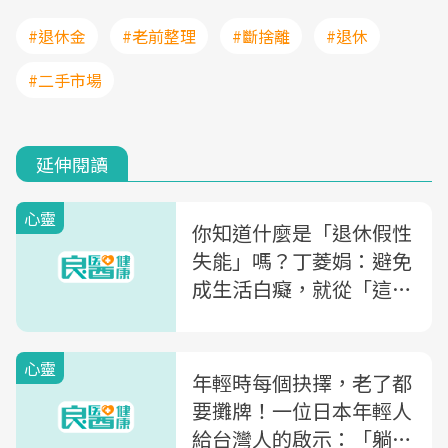
#退休金
#老前整理
#斷捨離
#退休
#二手市場
延伸閱讀
心靈
你知道什麼是「退休假性
失能」嗎？丁菱娟：避免
成生活白癡，就從「這種
事」做起
心靈
年輕時每個抉擇，老了都
要攤牌！一位日本年輕人
給台灣人的啟示：「躺平