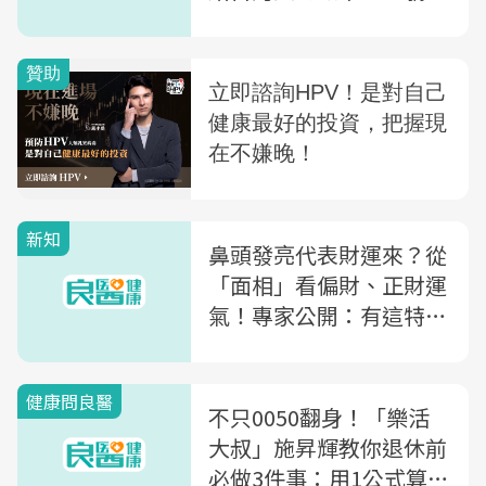
族」該了解的6個殘酷現
實
新知
鼻頭發亮代表財運來？從
「面相」看偏財、正財運
氣！專家公開：有這特
徵，較有勞碌命
健康問良醫
不只0050翻身！「樂活
大叔」施昇輝教你退休前
必做3件事：用1公式算出