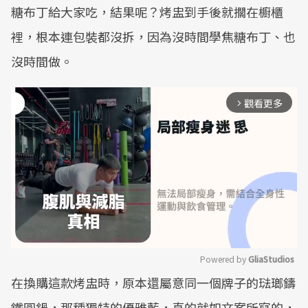
糖布丁給大家吃，結果呢？烤盅到手後就擱在櫥櫃
裡，根本連包裝都沒拆，因為沒時間學焦糖布丁、也
沒時間做。
觀看更多
arrow_forward_ios
Powered by 
GliaStudios
在換購這款烤盅時，原本還屬意同一個牌子的琺瑯鑄
Mute
鐵圓鍋，那種獨特的優雅藍，真的就如文案所寫的，