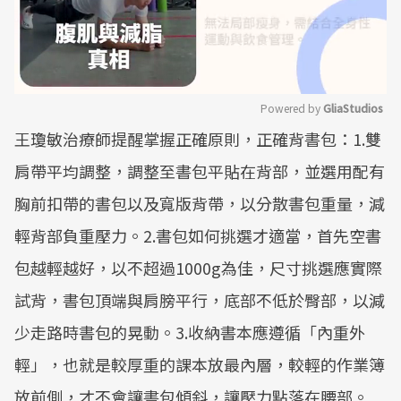
Powered by 
GliaStudios
王瓊敏治療師提醒掌握正確原則，正確背書包：1.雙
Mute
肩帶平均調整，調整至書包平貼在背部，並選用配有
胸前扣帶的書包以及寬版背帶，以分散書包重量，減
輕背部負重壓力。2.書包如何挑選才適當，首先空書
包越輕越好，以不超過1000g為佳，尺寸挑選應實際
試背，書包頂端與肩膀平行，底部不低於臀部，以減
少走路時書包的晃動。3.收納書本應遵循「內重外
輕」，也就是較厚重的課本放最內層，較輕的作業簿
放前側，才不會讓書包傾斜，讓壓力點落在腰部。