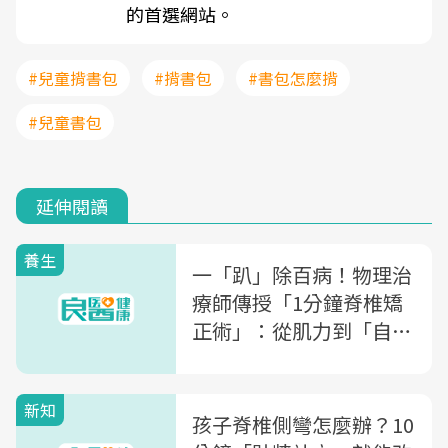
的首選網站。
#兒童揹書包
#揹書包
#書包怎麼揹
#兒童書包
延伸閱讀
養生
一「趴」除百病！物理治
療師傳授「1分鐘脊椎矯
正術」：從肌力到「自律
神經」都能改善
新知
孩子脊椎側彎怎麼辦？10