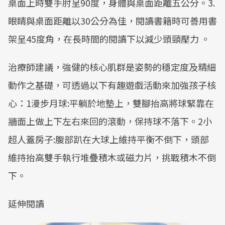
桌面上時雙手肘呈90度，身體與桌面距離五公分。3.
眼睛與桌面距離以30公分為佳，閱讀書籍時可善用書
架呈45度角，在長時間的閱讀下以減少頭頸壓力 。
治療師建議，強健的核心肌群是姿勢的穩定度及精細
動作之基礎，可透過以下有趣遊戲活動來加強孩子核
心：1漫步月球:平躺於地墊上，雙腳抬高將球緊靠在
牆面上做上下左右來回的滾動，保持球不落下。2小
超人蓋房子:腹部趴在大球上維持平衡不倒下，頭部
維持抬高雙手執行堆疊積木或磁力片，挑戰積木不倒
下。
延伸閱讀