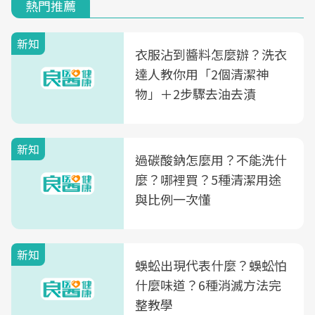
熱門推薦
新知
衣服沾到醬料怎麼辦？洗衣
達人教你用「2個清潔神
物」＋2步驟去油去漬
新知
過碳酸鈉怎麼用？不能洗什
麼？哪裡買？5種清潔用途
與比例一次懂
新知
蜈蚣出現代表什麼？蜈蚣怕
什麼味道？6種消滅方法完
整教學