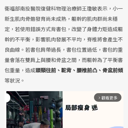
衛福部南投醫院復健科物理治療師王瓊敏表示，小一
新生肌肉骨骼發育尚未成熟，軀幹的肌肉群尚未穩
定，若使用錯誤方式背書包，改變了身體力矩造成軀
幹的不平衡，影響肌肉發展不平均，脊椎將會產生不
良曲線。若書包肩帶過長，書包位置過低，書包的重
量會落在雙肩上與腰和骨盆之間，而軀幹為了平衡書
包重量，造成
頭頸往前、駝背、腰椎前凸、骨盆前傾
等狀況。
觀看更多
arrow_forward_ios