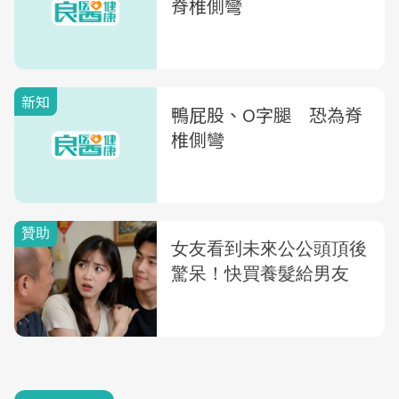
脊椎側彎
新知
鴨屁股、O字腿 恐為脊
椎側彎