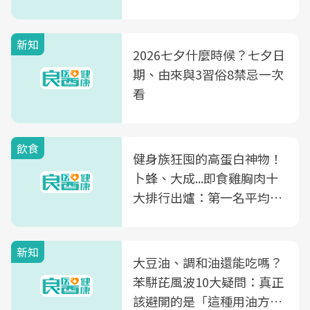
新知
2026七夕什麼時候？七夕日
期、由來與3習俗8禁忌一次
看
飲食
健身族狂囤的高蛋白神物！
卜蜂、大成...即食雞胸肉十
大排行出爐：第一名平均一
片不到50元
新知
大豆油、調和油還能吃嗎？
苯駢芘風波10大疑問：真正
該避開的是「這種用油方