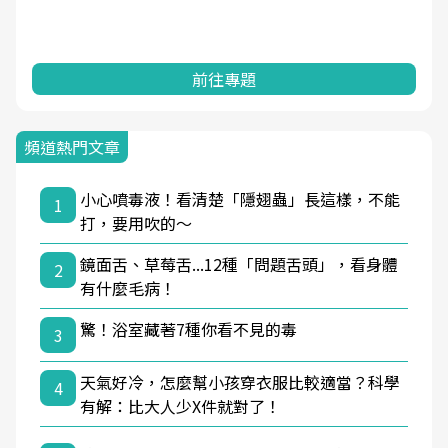
前往專題
頻道熱門文章
小心噴毒液！看清楚「隱翅蟲」長這樣，不能
1
打，要用吹的～
鏡面舌、草莓舌...12種「問題舌頭」，看身體
2
有什麼毛病！
驚！浴室藏著7種你看不見的毒
3
天氣好冷，怎麼幫小孩穿衣服比較適當？科學
4
有解：比大人少X件就對了！