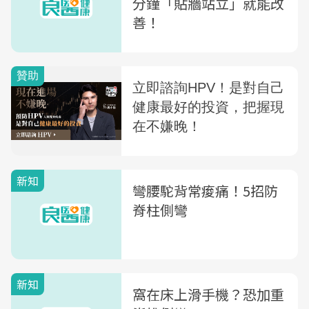
分鐘「貼牆站立」就能改
善！
新知
彎腰駝背常痠痛！5招防
脊柱側彎
新知
窩在床上滑手機？恐加重