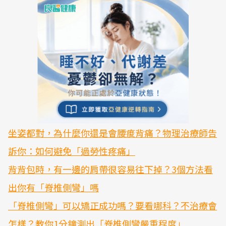
坐姿都對，為什麼你還是會腰痠背痛？物理治療師告
訴你：如何避免「過勞性疼痛」
背背包時，有一邊的肩帶很容易往下掉？3個方法看
出你有「脊椎側彎」嗎
「脊椎側彎」可以矯正成功嗎？要看哪科？不治療會
怎樣？教你1分鐘測出「脊椎側彎嚴重程度」