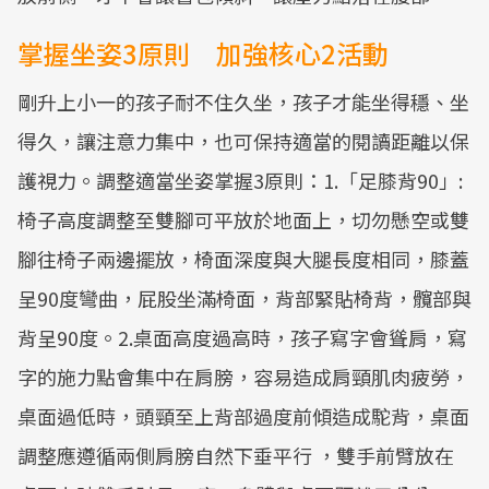
掌握坐姿3原則 加強核心2活動
剛升上小一的孩子耐不住久坐，孩子才能坐得穩、坐
得久，讓注意力集中，也可保持適當的閱讀距離以保
護視力。調整適當坐姿掌握3原則：1.「足膝背90」:
椅子高度調整至雙腳可平放於地面上，切勿懸空或雙
腳往椅子兩邊擺放，椅面深度與大腿長度相同，膝蓋
呈90度彎曲，屁股坐滿椅面，背部緊貼椅背，髖部與
背呈90度。2.桌面高度過高時，孩子寫字會聳肩，寫
字的施力點會集中在肩膀，容易造成肩頸肌肉疲勞，
桌面過低時，頭頸至上背部過度前傾造成駝背，桌面
調整應遵循兩側肩膀自然下垂平行 ，雙手前臂放在