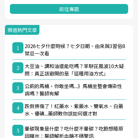
前往專題
頻道熱門文章
2026七夕什麼時候？七夕日期、由來與3習俗8
1
禁忌一次看
大豆油、調和油還能吃嗎？苯駢芘風波10大疑
2
問：真正該避開的是「這種用油方式」
公廁的馬桶，你敢坐嗎...》馬桶坐墊會傳染性
3
病嗎？醫師有解
跌倒擦傷了！紅藥水、紫藥水、雙氧水、白藥
4
水、優碘...藥師教你該如何選才對
暈碳現象是什麼？吃什麼不暈碳？吃飽想睡原
5
因曝光：醫師解析血糖不穩警訊