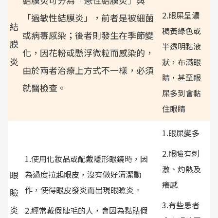
結膜炎可分為「急性結膜炎」與
2.眼屎呈濃
「過敏性結膜炎」，前者是被細菌
結
稠黃綠色或
或病毒感染；後者則發生在季節變
膜
半透明黏液
化，因花粉或懸浮微粒而感染的，
炎
狀，布滿眼
由於兩者治療上方式不一樣，必須
睛，甚至眼
就醫檢查。
屎多到會黏
住眼睛
1.眼屎變多
2.眼瞼有刺
1.使用化妝品或配戴隱形眼鏡時，因
激、灼熱及
眼
為過度拉起眼皮，沒有做好清潔動
癢感
作，使得眼皮發炎而出現眼瞼炎。
瞼
3.有些患者
炎
2.經常戴假睫毛的人，會因為黏貼假