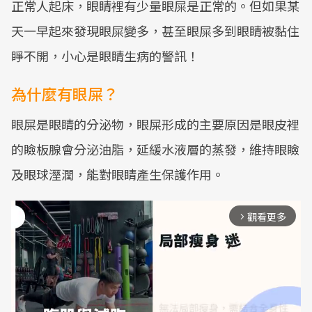
正常人起床，眼睛裡有少量眼屎是正常的。但如果某
天一早起來發現眼屎變多，甚至眼屎多到眼睛被黏住
睜不開，小心是眼睛生病的警訊！
為什麼有眼屎？
眼屎是眼睛的分泌物，眼屎形成的主要原因是眼皮裡
的瞼板腺會分泌油脂，延緩水液層的蒸發，維持眼瞼
及眼球溼潤，能對眼睛產生保護作用。
觀看更多
arrow_forward_ios