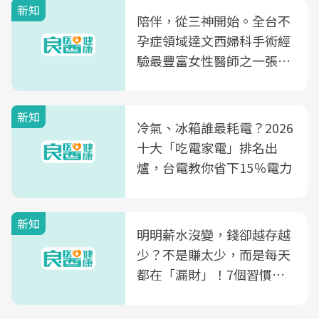
新知
陪伴，從三神開始。全台不
孕症領域達文西婦科手術經
驗最豐富女性醫師之一張永
玲領軍，打造全台首創「生
殖銀行概念形象館」，攜手
新知
光田醫院建構360度女性健
冷氣、冰箱誰最耗電？2026
康照護生態圈
十大「吃電家電」排名出
爐，台電教你省下15％電力
新知
明明薪水沒變，錢卻越存越
少？不是賺太少，而是每天
都在「漏財」！7個習慣一
次看