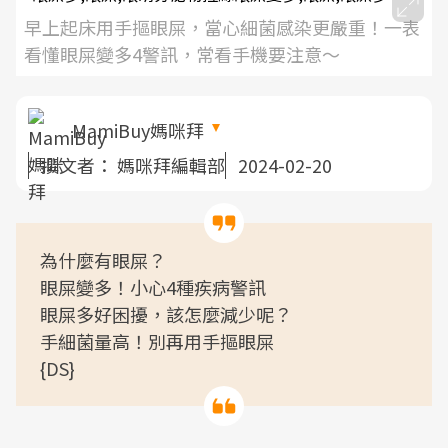
早上起床用手摳眼屎，當心細菌感染更嚴重！一表
看懂眼屎變多4警訊，常看手機要注意～
MamiBuy媽咪拜
撰文者：
媽咪拜編輯部
2024-02-20
為什麼有眼屎？
眼屎變多！小心4種疾病警訊
眼屎多好困擾，該怎麼減少呢？
手細菌量高！別再用手摳眼屎
{DS}