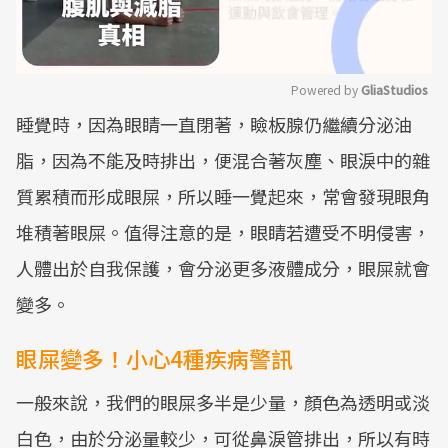
Powered by 
GliaStudios
睡覺時，因為眼睛一直閉著，瞼板腺仍繼續分泌油
Mute
脂，因為不能及時排出，便混合著灰塵、眼淚中的雜
質累積而形成眼屎，所以睡一覺起來，常會發現眼角
堆積著眼屎。值得注意的是，眼睛若遭受不明侵害，
人體出於自我保護，會分泌更多液體成分，眼屎就會
變多。
眼屎變多！小心4種疾病警訊
一般來說，我們的眼屎多半是少量，顏色為透明或淡
白色，由於分泌量較少，可從鼻淚管排出，所以有時