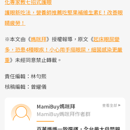
化專家教七招式護眼
護眼新吃法，營養師推薦吃堅果補維生素E！改善眼
睛疲勞！
※本文由《
媽咪拜
》授權報導，原文《
起床眼屎變
多，恐患4種眼疾！小心用手摳眼屎，細菌感染更嚴
重
》未經同意禁止轉載。
責任編輯：林勻熙
核稿編輯：曾耀儀
查看全部
MamiBuy媽咪拜
MamiBuy媽咪拜作者群
百萬媽媽一致選擇，全台最大母嬰親