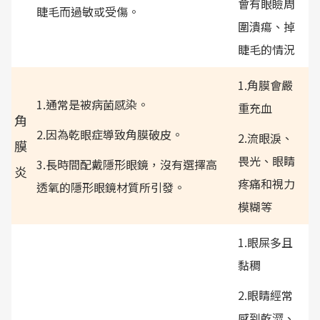
會有眼瞼周
睫毛而過敏或受傷。
圍潰瘍、掉
睫毛的情況
1.角膜會嚴
1.通常是被病菌感染。
重充血
角
2.因為乾眼症導致角膜破皮。
2.流眼淚、
膜
畏光、眼睛
3.長時間配戴隱形眼鏡，沒有選擇高
炎
疼痛和視力
透氧的隱形眼鏡材質所引發。
模糊等
1.眼屎多且
黏稠
2.眼睛經常
感到乾澀、