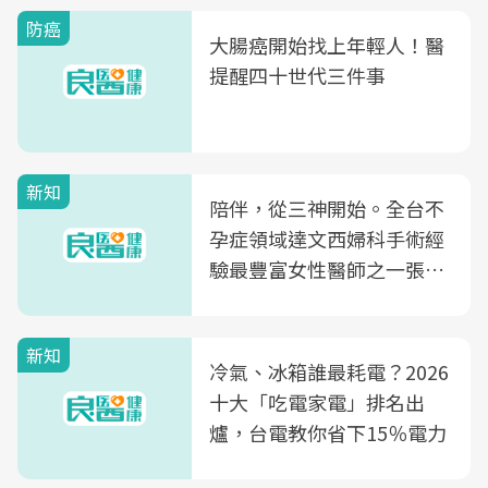
防癌
大腸癌開始找上年輕人！醫
提醒四十世代三件事
新知
陪伴，從三神開始。全台不
孕症領域達文西婦科手術經
驗最豐富女性醫師之一張永
玲領軍，打造全台首創「生
殖銀行概念形象館」，攜手
新知
光田醫院建構360度女性健
冷氣、冰箱誰最耗電？2026
康照護生態圈
十大「吃電家電」排名出
爐，台電教你省下15％電力