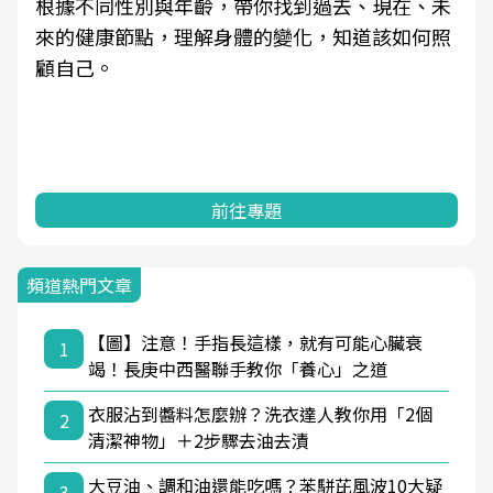
根據不同性別與年齡，帶你找到過去、現在、未
來的健康節點，理解身體的變化，知道該如何照
顧自己。
前往專題
頻道熱門文章
【圖】注意！手指長這樣，就有可能心臟衰
1
竭！長庚中西醫聯手教你「養心」之道
衣服沾到醬料怎麼辦？洗衣達人教你用「2個
2
清潔神物」＋2步驟去油去漬
大豆油、調和油還能吃嗎？苯駢芘風波10大疑
3