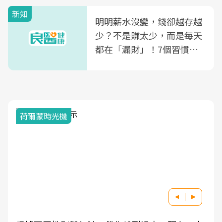
新知
明明薪水沒變，錢卻越存越
少？不是賺太少，而是每天
都在「漏財」！7個習慣一
次看
荷爾蒙時光機