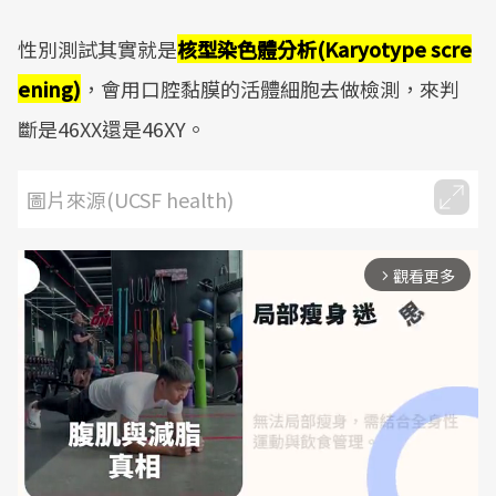
性別測試其實就是
核型染色體分析(Karyotype scre
ening)
，會用口腔黏膜的活體細胞去做檢測，來判
斷是46XX還是46XY。
圖片來源(UCSF health)
觀看更多
arrow_forward_ios