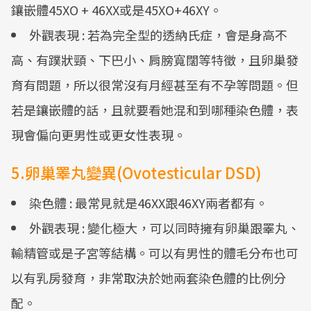
鑲嵌體45XO + 46XX或是45XO+46XY。
外觀表現 : 若為完全型的透納氏症，會是身高不
高、有蹼狀頸、下巴小、肩膀寬闊等特徵，且卵巢發
育有問題，所以很常沒有月經甚至有不孕等問題。但
若是鑲嵌體的話，且就要看她混和到哪種染色體，表
現會偏向更男性或更女性表現。
5.卵巢睪丸變異(Ovotesticular DSD)
染色體 : 最常見就是46XX跟46XY兩者都有。
外觀表現 : 變化極大，可以同時擁有卵巢跟睪丸、
輸精管或是子宮等結構。可以有男性的體毛分布也可
以有乳房發育，非常取決於她兩套染色體的比例分
配。