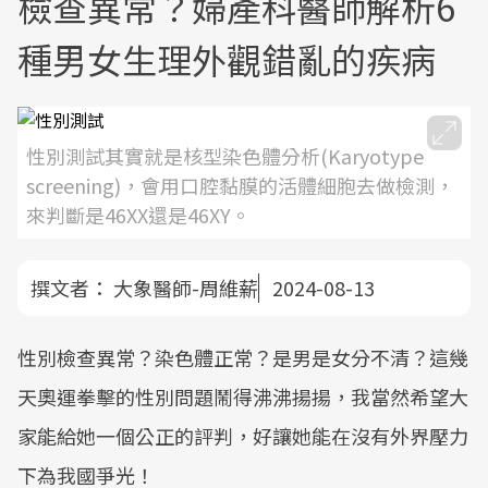
檢查異常？婦產科醫師解析6
種男女生理外觀錯亂的疾病
性別測試其實就是核型染色體分析(Karyotype
screening)，會用口腔黏膜的活體細胞去做檢測，
來判斷是46XX還是46XY。
撰文者：
大象醫師-周維薪
2024-08-13
性別檢查異常？染色體正常？是男是女分不清？這幾
天奧運拳擊的性別問題鬧得沸沸揚揚，我當然希望大
家能給她一個公正的評判，好讓她能在沒有外界壓力
下為我國爭光！