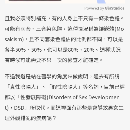
Powered by 
GliaStudios
且我必須特別補充，有的人身上不只有一條染色體。
Mute
可能有兩套、三套染色體，這種情況稱為鑲嵌體(Mo
saicism)，且不同套染色體佔的比例都不同，可以是
各半50%、50%，也可以是80%、20%。這種狀況
有時候可能需要不只一次的檢查才能確定。
不過我還是站在醫學的角度來做說明，過去有所謂
「真性陰陽人」、「假性陰陽人」等名詞，目前已經
都以「性發展障礙(Disorders of Sex Developmen
t)，DSD」所取代。而這裡面有那些是會導致男女生
理外觀錯亂的疾病呢？