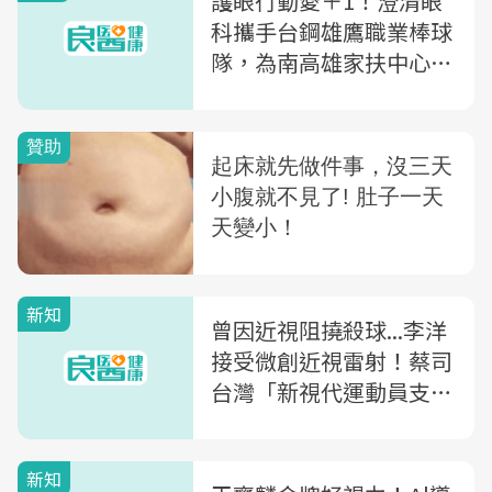
護眼行動愛＋1！澄清眼
科攜手台鋼雄鷹職業棒球
隊，為南高雄家扶中心學
童進行視力檢查及配鏡協
助
新知
曾因近視阻撓殺球...李洋
接受微創近視雷射！蔡司
台灣「新視代運動員支持
計畫」奧運雙金李洋、王
齊麟共響應 培育新興運
新知
動國手 睛準出擊