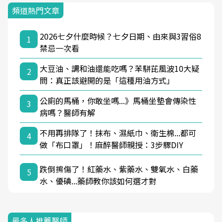
頻道熱門文章
2026七夕什麼時候？七夕日期、由來與3習俗8
1
禁忌一次看
大豆油、調和油還能吃嗎？苯駢芘風波10大疑
2
問：真正該避開的是「這種用油方式」
公廁的馬桶，你敢坐嗎...》馬桶坐墊會傳染性
3
病嗎？醫師有解
不用再排隊了！抹布、濕紙巾、衛生棉...都可
4
做「布口罩」！麻醉醫師親授：3步驟DIY
跌倒擦傷了！紅藥水、紫藥水、雙氧水、白藥
5
水、優碘...藥師教你該如何選才對
最多人推薦醫師