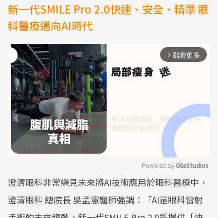
新一代SMILE Pro 2.0快速、安全、精準 眼
科醫療邁向AI時代
觀看更多
arrow_forward_ios
Powered by 
GliaStudios
澄清眼科非常樂見未來將AI技術應用於眼科醫療中，
Mute
澄清眼科 總院長 吳孟憲醫師強調：「AI是眼科雷射
手術的未來趨勢，新一代SMILE Pro 2.0能提供「快