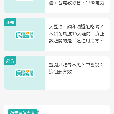
爐，台電教你省下15％電力
新知
大豆油、調和油還能吃嗎？
苯駢芘風波10大疑問：真正
該避開的是「這種用油方
式」
飲食
豐胸只吃青木瓜？中醫說：
這個超有效
荷爾蒙時光機