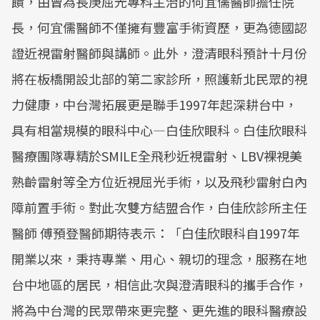
饋，由曾為長庚屈光專科主治的何宜儒醫師擔任院
長，何宜儒醫師不僅擁有豐富手術資歷，更為德國認
證近視雷射醫師與講師。此外，澄清眼科預計十月份
將在板橋開設北部的第二家診所，照護新北民眾的視
力健康，中台灣拓展更是聯手1997年起深耕台中，
具有相當規模的眼科中心—白佳欣眼科。白佳欣眼科
醫療團隊專精於SMILE全飛秒近視雷射、LBV裸視美
熟齡雷射等全方位近視屈光手術，以及飛秒雷射白內
障前置手術。對此次雙方結盟合作，白佳欣診所主任
醫師 傅預登醫師期待表示：「白佳欣眼科自1997年
開業以來，秉持專業、用心、親切的理念，服務在地
台中地區的居民，相信此次與澄清眼科的攜手合作，
將為中台灣的民眾帶來更完整、更先進的眼科醫療設