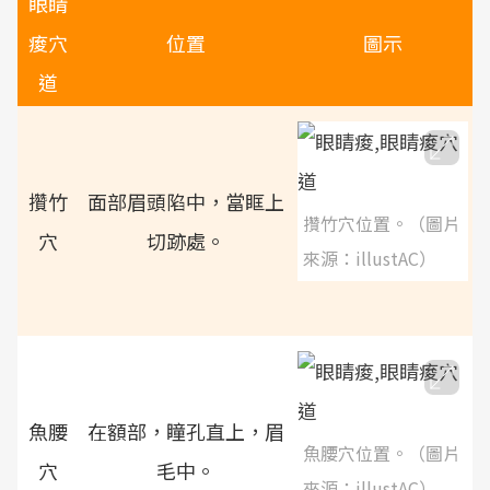
眼睛
痠穴
位置
圖示
道
攢竹
面部眉頭陷中，當眶上
攢竹穴位置。（圖片
穴
切跡處。
來源：illustAC）
魚腰
在額部，瞳孔直上，眉
魚腰穴位置。（圖片
穴
毛中。
來源：illustAC）