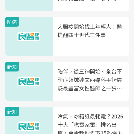
片不到50元
防癌
大腸癌開始找上年輕人！醫
提醒四十世代三件事
新知
陪伴，從三神開始。全台不
孕症領域達文西婦科手術經
驗最豐富女性醫師之一張永
玲領軍，打造全台首創「生
殖銀行概念形象館」，攜手
新知
光田醫院建構360度女性健
冷氣、冰箱誰最耗電？2026
康照護生態圈
十大「吃電家電」排名出
爐，台電教你省下15％電力