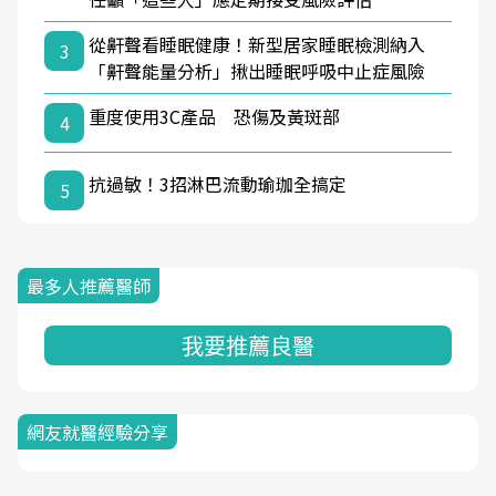
從鼾聲看睡眠健康！新型居家睡眠檢測納入
3
「鼾聲能量分析」揪出睡眠呼吸中止症風險
重度使用3C產品 恐傷及黃斑部
4
抗過敏！3招淋巴流動瑜珈全搞定
5
最多人推薦醫師
我要推薦良醫
網友就醫經驗分享