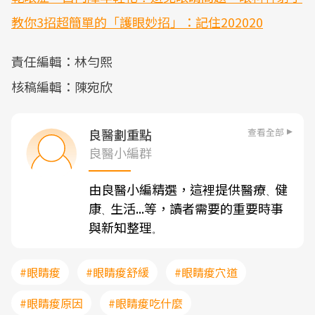
教你3招超簡單的「護眼妙招」：記住202020
責任編輯：林勻熙
核稿編輯：陳宛欣
查看全部
良醫劃重點
良醫小編群
由良醫小編精選，這裡提供醫療
健
、
康
生活...等，讀者需要的重要時事
、
與新知整理
。
#眼睛痠
#眼睛痠舒緩
#眼睛痠穴道
#眼睛痠原因
#眼睛痠吃什麼