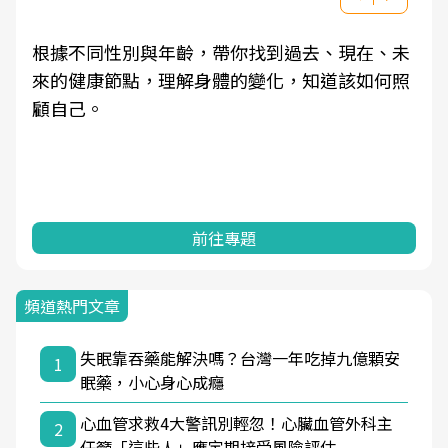
根據不同性別與年齡，帶你找到過去、現在、未
來的健康節點，理解身體的變化，知道該如何照
顧自己。
前往專題
頻道熱門文章
失眠靠吞藥能解決嗎？台灣一年吃掉九億顆安
1
眠藥，小心身心成癮
心血管求救4大警訊別輕忽！心臟血管外科主
2
任籲「這些人」應定期接受風險評估