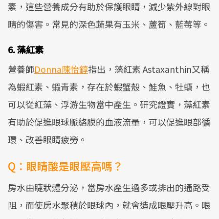
素，這些營養成分有助於保護眼睛，減少紫外線對眼
睛的傷害。常見的深色蔬果有玉米、蘆筍、藍莓等。
6. 藻紅素
營養師
Donna陳怡錞
指出，藻紅素 Astaxanthin又稱
為蝦紅素、蝦青素，存在於蝦蟹殼、鮭魚、牡蠣，也
可以從紅藻、浮游生物當中產生。研究證實，藻紅素
有助於促進眼球脈絡膜的血液流量，可以促進眼部循
環、改善眼睛疲勞。
Q：眼睛酸是眼壓高嗎？
房水由睫狀體分泌，當房水產生過多或排出的通路受
阻，而使房水聚積於眼球內，就會造成眼壓升高。眼