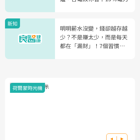
新知
明明薪水沒變，錢卻越存越
少？不是賺太少，而是每天
都在「漏財」！7個習慣一
次看
荷爾蒙時光機