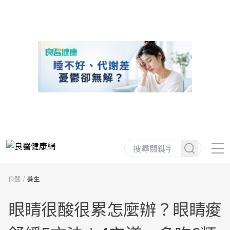
良醫
養生
眼睛很酸很累怎麼辦？眼睛痠