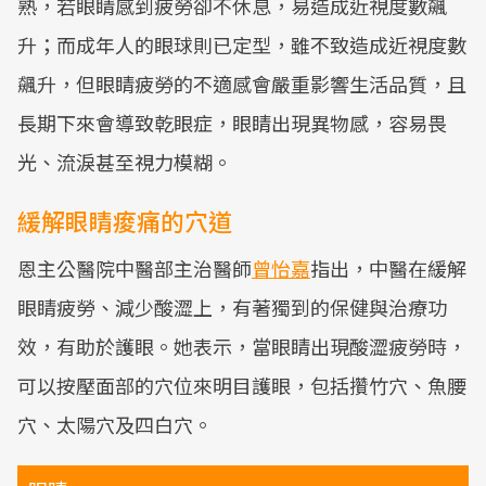
熟，若眼睛感到疲勞卻不休息，易造成近視度數飆
升；而成年人的眼球則已定型，雖不致造成近視度數
飆升，但眼睛疲勞的不適感會嚴重影響生活品質，且
長期下來會導致乾眼症，眼睛出現異物感，容易畏
光、流淚甚至視力模糊。
緩解眼睛痠痛的穴道
恩主公醫院中醫部主治醫師
曾怡嘉
指出，中醫在緩解
眼睛疲勞、減少酸澀上，有著獨到的保健與治療功
效，有助於護眼。她表示，當眼睛出現酸澀疲勞時，
可以按壓面部的穴位來明目護眼，包括攢竹穴、魚腰
穴、太陽穴及四白穴。