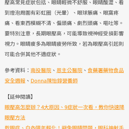
壓高常見症狀包括、眼睛輕微不舒服、眼睛酸澀、看
到燈泡周圍有彩虹圈（光暈）、眼球脹痛、眼窩疼
痛、看東西模糊不清、偏頭痛、劇烈頭痛、嘔吐等。
要特別注意，長期眼壓高，可能導致視神經受損影響
視力。眼睛痠多為眼睛疲勞所致，若為眼壓高引起則
可能合併其他不適症狀。
參考資料：
南投醫院
、
恩主公醫院
、
食藥署藥物食品
安全週報
、
Donna陳怡錞營養師
【延伸閱讀】
眼壓高怎麼辦？4大原因、9症狀一次看，教你快速降
眼壓方法
乾眼症、白內障年輕化！避免眼睛問題，眼科神射手