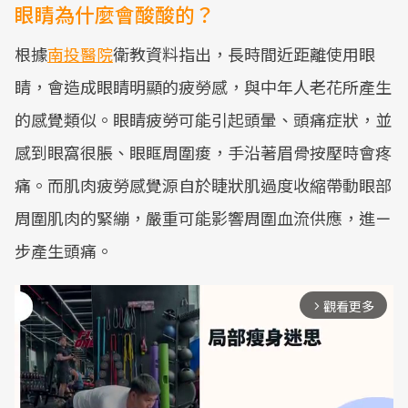
眼睛為什麼會酸酸的？
根據
南投醫院
衛教資料指出，長時間近距離使用眼
睛，會造成眼睛明顯的疲勞感，與中年人老花所產生
的感覺類似。眼睛疲勞可能引起頭暈、頭痛症狀，並
感到眼窩很脹、眼眶周圍痠，手沿著眉骨按壓時會疼
痛。而肌肉疲勞感覺源自於睫狀肌過度收縮帶動眼部
周圍肌肉的緊繃，嚴重可能影響周圍血流供應，進ㄧ
步產生頭痛。
觀看更多
arrow_forward_ios