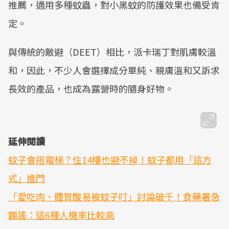
推薦，適用多種蚊蟲，對小黑蚊的防護效果也備受肯
定。
與傳統的敵避（DEET）相比，派卡瑞丁對肌膚較溫
和，因此，不少人會選擇成分單純、親膚溫和又訴求
長效的產品，也成為露營時的隨身好物。
延伸閱讀
蚊子會搭電梯？住14樓也避不掉！蚊子都用「這方
式」進門
「愛吃肉、體質酸易被蚊子叮」討論破千！食藥署急
闢謠：這6種人機率比較高