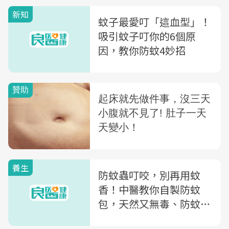
新知
蚊子最愛叮「這血型」！
吸引蚊子叮你的6個原
因，教你防蚊4妙招
養生
防蚊蟲叮咬，別再用蚊
香！中醫教你自製防蚊
包，天然又無毒、防蚊效
果持續2個月