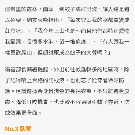
濕氣重的叢林，雨季一到蚊子成群出沒，讓人總是難
以招架，網友哀嘆指出，「每次登山我的腿都會變成
紅豆冰」、「我今年上山也是～而且他們都特別愛咬
我腳踝，長很多水泡、留一堆疤痕」、「有人跟我一
樣喜歡爬山，但超討厭成為蚊子的大餐嗎？」
衛福部食藥署提醒，外出前往蚊蟲較多的地區時，除
了記得噴上合格的防蚊液，也別忘了從穿著做好防
護。建議選擇合身且淺色的長袖衣褲，不只能遮蓋皮
膚、降低叮咬機會，也比較不容易吸引蚊子靠近，防
蚊效果更全面。
No.3 臥室