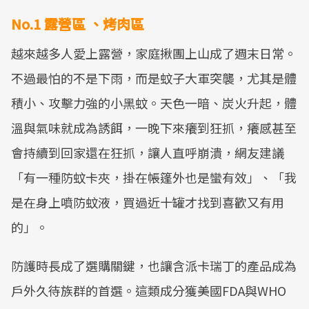
No.1 露營區 、烤肉區
越來越多人愛上露營，家庭揪團上山成了週末日常。
不過最怕的不是下雨，而是蚊子大軍突襲，尤其是體
積小、攻擊力強的小黑蚊。天色一暗、炭火升起，體
溫與氣味就成為誘餌，一晚下來癢到狂抓，癢感甚至
會持續到回家還在狂抓，讓人直呼崩潰，網友建議
「有一種防蚊卡夾，掛在帳篷外也是蠻有效」、「我
是在身上噴防蚊液，買過近十罐才找到喜歡又有用
的」。
防護時長成了選購關鍵，也讓含派卡瑞丁的產品成為
戶外久待族群的首選。這類成分獲美國FDA與WHO