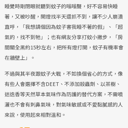
睡覺時剛閉眼就聽到蚊子的嗡嗡聲，好不容易快睡
著，又被吵醒，開燈找半天還抓不到，讓不少人崩潰
直呼，「我想請個因為蚊子害我睡不著的假」、「超
氣的，找不到牠」；也有網友分享打蚊小撇步，「房
間關全黑約15秒左右，把所有燈打開，蚊子有機率會
在牆壁上」。
不過與其半夜跟蚊子大戰，不如換個省心的方式，像
有些人會選擇不含DEET、不添加殺蟲劑、以茶樹、
迷迭香等天然草本氣味作為防護的替代方案，不需噴
灑也不會有刺鼻氣味，對氣味敏感或不愛黏膩感的人
來說，使用起來相對溫和。