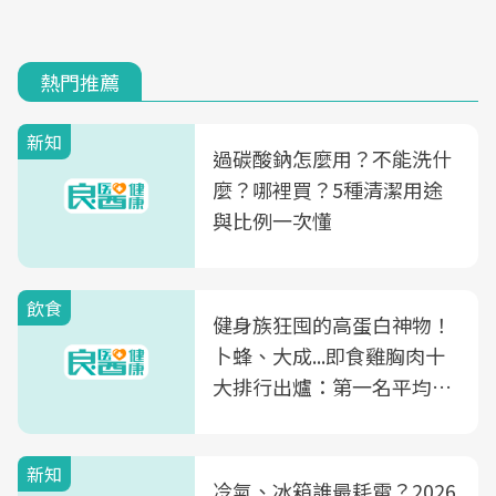
熱門推薦
新知
過碳酸鈉怎麼用？不能洗什
麼？哪裡買？5種清潔用途
與比例一次懂
飲食
健身族狂囤的高蛋白神物！
卜蜂、大成...即食雞胸肉十
大排行出爐：第一名平均一
片不到50元
新知
冷氣、冰箱誰最耗電？2026