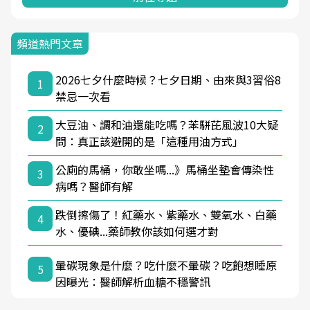
頻道熱門文章
2026七夕什麼時候？七夕日期、由來與3習俗8
1
禁忌一次看
大豆油、調和油還能吃嗎？苯駢芘風波10大疑
2
問：真正該避開的是「這種用油方式」
公廁的馬桶，你敢坐嗎...》馬桶坐墊會傳染性
3
病嗎？醫師有解
跌倒擦傷了！紅藥水、紫藥水、雙氧水、白藥
4
水、優碘...藥師教你該如何選才對
暈碳現象是什麼？吃什麼不暈碳？吃飽想睡原
5
因曝光：醫師解析血糖不穩警訊