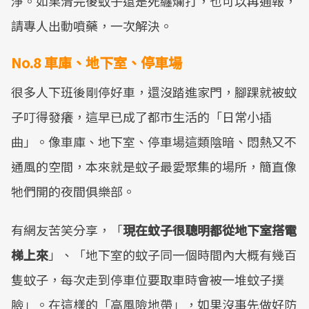
淨。如果清完後蚊子還是死纏爛打，也可以再通報，
請專人出動噴藥，一次解決。
No.8 車庫、地下室、停車場
很多人下班後剛停好車，還沒踏進家門，腳踝就被蚊
子叮得發癢，這早已成了都市生活的「日常小插
曲」。像車庫、地下室、停車場這類陰暗、悶熱又不
通風的空間，本來就是蚊子最愛聚集的場所，簡直像
牠們開的夜間俱樂部。
有網友苦笑分享，「
現在蚊子很聰明都從地下室搭電
梯上來
」、「地下室的蚊子同一個時間內大概有幾百
隻蚊子，每次走到停車位要取車時會被一堆蚊子撲
臉」。在這樣的「高風險地帶」，如果沒事先做好防