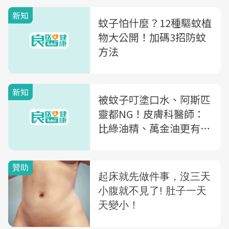
新知
蚊子怕什麼？12種驅蚊植
物大公開！加碼3招防蚊
方法
新知
被蚊子叮塗口水、阿斯匹
靈都NG！皮膚科醫師：
比綠油精、萬金油更有效
的止癢方法是...