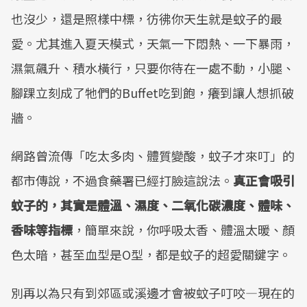
也沒少，還是照樣中標，彷彿你天生就是蚊子的最
愛。尤其進入夏天模式，天氣一下悶熱、一下暴雨，
濕氣飆升、積水橫行，只要你待在一處不動，小腿、
腳踝立刻成了牠們的Buffet吃到飽，癢到讓人想抓破
牆。
網路曾流傳「吃太多肉、體質變酸，蚊子才來叮」的
都市傳說，不過食藥署已經打臉這說法。
真正會吸引
蚊子的，其實是體溫、濕度、二氧化碳濃度、體味、
香味等指標
，簡單來說，你呼吸太香、體溫太暖、顏
色太暗，甚至血型是O型，都是蚊子的超愛關鍵字。
別再以為只有到郊區或溪邊才會被蚊子叮咬—現在的