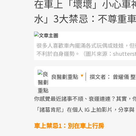
在車上「壞壞」小心車
水」3大禁忌：不尊重
很多人喜歡車內擺滿各式玩偶或娃娃，但
不利於自身運勢。（圖片來源：shutterst
良醫劃重點
撰文者：
曾耀儀 
你感覺最近諸事不順、衰運連連？其實，
「諸葛肯尼」在個人 IG 上拍影片，分
車上禁忌1：別在車上行房