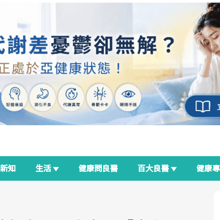
新知
生活
健康問良醫
百大良醫
健康
良醫生活祭
我與健康韌性的距離