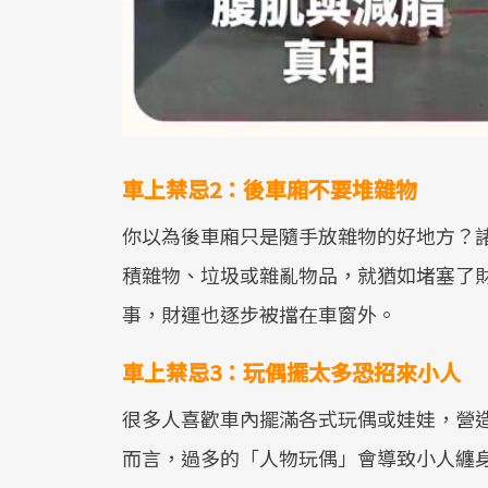
車上禁忌2：後車廂不要堆雜物
你以為後車廂只是隨手放雜物的好地方？
積雜物、垃圾或雜亂物品，就猶如堵塞了
事，財運也逐步被擋在車窗外。
車上禁忌3：玩偶擺太多恐招來小人
很多人喜歡車內擺滿各式玩偶或娃娃，營
而言，過多的「人物玩偶」會導致小人纏