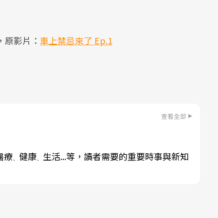
，原影片：
車上禁忌來了 Ep.1
查看全部
醫療
健康
生活...等，讀者需要的重要時事與新知
、
、