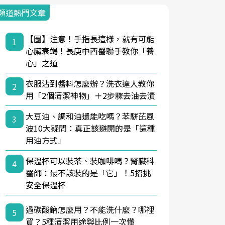
頻道熱門文章
【圖】注意！手指長這樣，就有可能
1
心臟衰竭！長庚中西醫聯手教你「養
心」之道
衣服沾到醬料怎麼辦？洗衣達人教你
2
用「2個清潔神物」＋2步驟去油去漬
大豆油、調和油還能吃嗎？苯駢芘風
3
波10大疑問：真正該避開的是「這種
用油方式」
保溫杯可以裝茶、裝咖啡嗎？腎臟科
4
醫師：最不該裝的是「它」！5招挑
安全保溫杯
過碳酸鈉怎麼用？不能洗什麼？哪裡
5
買？5種清潔用途與比例一次懂