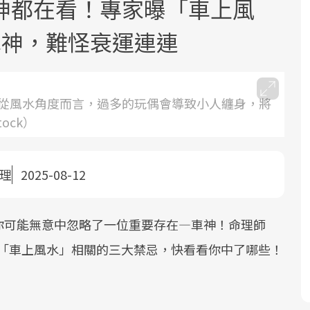
神都在看！專家曝「車上風
車神，難怪衰運連連
從風水角度而言，過多的玩偶會導致小人纏身，將
ock）
面對超高齡社會的浪潮，台灣正在快速
2025年，就到良醫生活祭體驗「一站式
良醫健康網從「換季的身體變化」出
邁向「健康照護」的新時代。隨著國家
健康新生活」，從講座、體驗到運動，
發，透過醫學觀點與日常感受的對話，
政策如「健康台灣推動委員會」與「長
全面啟動你的健康革命！
建立對亞健康的認知，進而引導實際的
整理
2025-08-12
照3.0」的推進，「預防醫學」已成全民
改善行動。
關注的核心議題。然而，健檢不只是醫
你可能無意中忽略了一位重要存在—車神！命理師
療院所的服務，更是民眾了解自身健康
狀況、啟動健康管理的重要起點。
享與「車上風水」相關的三大禁忌，快看看你中了哪些！
前往專題
前往專題
前往專題