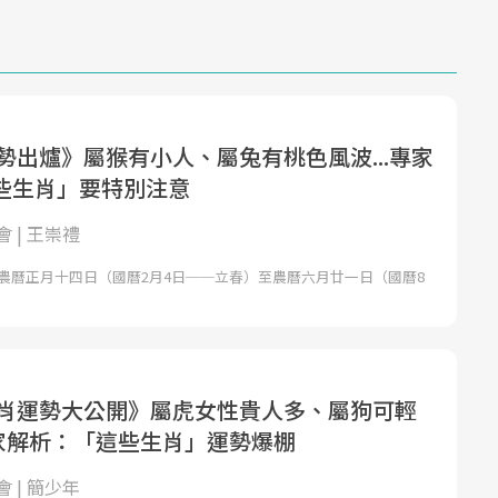
運勢出爐》屬猴有小人、屬兔有桃色風波...專家
些生肖」要特別注意
 | 王崇禮
為農曆正月十四日（國曆2月4日──立春）至農曆六月廿一日（國曆8
二生肖運勢大公開》屬虎女性貴人多、屬狗可輕
專家解析：「這些生肖」運勢爆棚
 | 簡少年