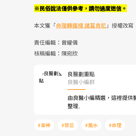
※民俗說法僅供參考，請勿過度迷信。
本文獲「
命理轉運棧 諸葛肯尼
」授權改寫
責任編輯：曾耀儀
核稿編輯：陳宛欣
良醫劃重點
良醫小編群
由良醫小編精選，這裡提供
整理
。
#車神
#禁忌
#風水
#命理