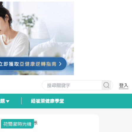
登入
專題
紐崔萊健康學堂
荷爾蒙時光機
2025健檢