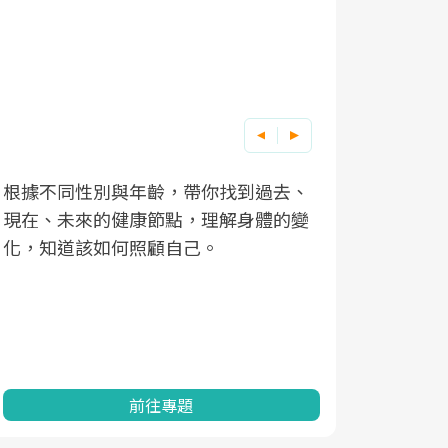
根據不同性別與年齡，帶你找到過去、
因應超高齡
現在、未來的健康節點，理解身體的變
「2025
化，知道該如何照顧自己。
康促進為目
民眾健康的
查、數據分
一起成為台
前往專題