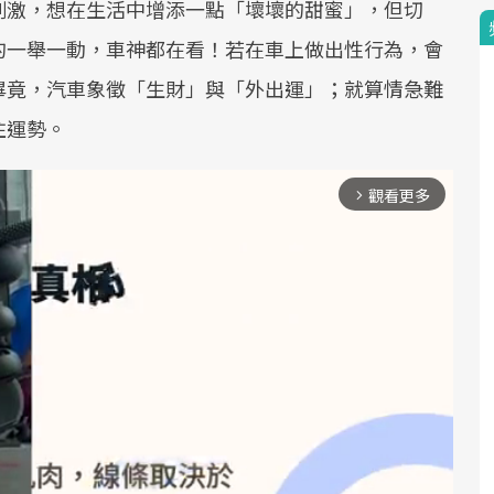
刺激，想在生活中增添一點「壞壞的甜蜜」，但切
的一舉一動，車神都在看！若在車上做出性行為，會
畢竟，汽車象徵「生財」與「外出運」；就算情急難
住運勢。
觀看更多
arrow_forward_ios