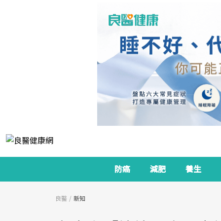
防癌
減肥
養生
良醫
新知