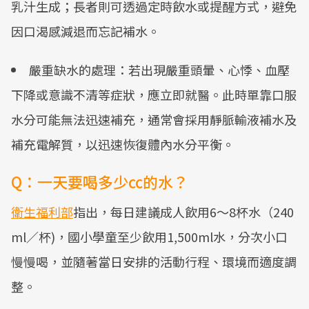
乳汁生成；長者則可透過定時飲水或提醒方式，避免
因口渴感減退而忘記補水。
嚴重缺水的處理：若出現嚴重頭暈、心悸、血壓
下降或意識不清等症狀，應立即就醫。此時單靠口服
水分可能無法迅速補充，通常會採用靜脈輸液補水及
補充電解質，以迅速恢復體內水分平衡。
Q：一天要喝多少cc的水？
衛生福利部
指出，每日建議成人飲用6～8杯水（240
ml／杯)，國小學童至少飲用1,500ml水，分次小口
慢慢喝，並隨著當日安排的活動行程、環境而適度調
整。