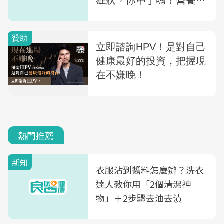
教你補水3訣竅
熱門推薦
新知
衣服沾到醬料怎麼辦？洗衣
達人教你用「2個清潔神
物」＋2步驟去油去漬