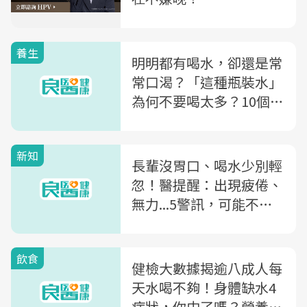
養生
明明都有喝水，卻還是常
常口渴？「這種瓶裝水」
為何不要喝太多？10個喝
水壞習慣公開
新知
長輩沒胃口、喝水少別輕
忽！醫提醒：出現疲倦、
無力...5警訊，可能不是
老化而是腎臟求救
飲食
健檢大數據揭逾八成人每
天水喝不夠！身體缺水4
症狀，你中了嗎？營養師