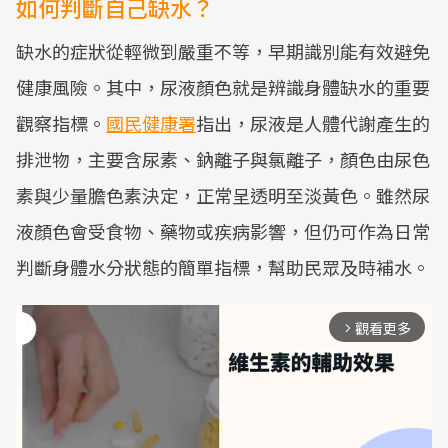
如何判斷自己缺水？
缺水的症狀從輕微到嚴重不等，早期識別能有效避免
健康風險。其中，尿液顏色就是辨識身體缺水的重要
觀察指標。
國民健康署
指出，尿液是人體代謝產生的
排泄物，主要含尿素、鈉離子與氯離子，顏色由尿色
素與少量膽色素決定，正常呈透明至淡黃色。雖然尿
液顏色會受食物、藥物或疾病影響，但仍可作為日常
判斷身體水分狀態的簡單指標，幫助民眾及時補水。
觀看更多
arrow_forward_ios