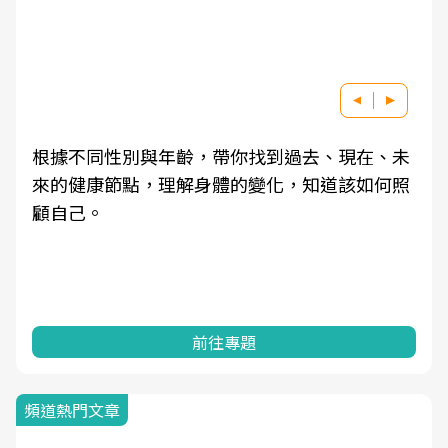
根據不同性別與年齡，帶你找到過去、現在、未
因應
來的健康節點，理解身體的變化，知道該如何照
健檢
顧自己。
耕健
過問
一起
前往專題
頻道熱門文章