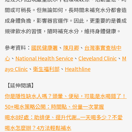
間或可稍長。但無論如何，長時間未補充水分都會造
成身體負擔，影響器官運作。因此，更重要的是養成
規律飲水的習慣，隨時補充水分，維持身體健康。
參考資料：
國民健康署
、
陳月卿
、
台灣事實查核中
心
、
National Health Service
、
Cleveland Clinic
、
M
ayo Clinic
、
衛生福利部
、
Healthline
【延伸閱讀】
你是隱性缺水人嗎？頭暈、便秘，可能是水喝錯了！
50+喝水策略公開：時間點、份量一次掌握
喝水8好處：助排便、提升代謝...一天喝多少？不愛
喝水怎麼辦？4方法輕鬆補水