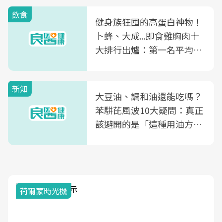
飲食
健身族狂囤的高蛋白神物！
卜蜂、大成...即食雞胸肉十
大排行出爐：第一名平均一
片不到50元
新知
大豆油、調和油還能吃嗎？
苯駢芘風波10大疑問：真正
該避開的是「這種用油方
式」
20
荷爾蒙時光機