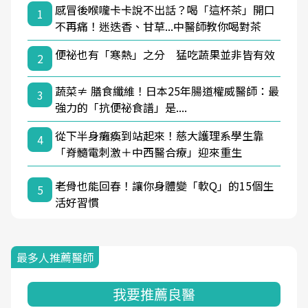
感冒後喉嚨卡卡說不出話？喝「這杯茶」開口
1
不再痛！迷迭香、甘草...中醫師教你喝對茶
便祕也有「寒熱」之分 猛吃蔬果並非皆有效
2
蔬菜≠ 膳食纖維！日本25年腸道權威醫師：最
3
強力的「抗便祕食譜」是....
從下半身癱瘓到站起來！慈大護理系學生靠
4
「脊髓電刺激＋中西醫合療」迎來重生
老骨也能回春！讓你身體變「軟Q」的15個生
5
活好習慣
最多人推薦醫師
我要推薦良醫