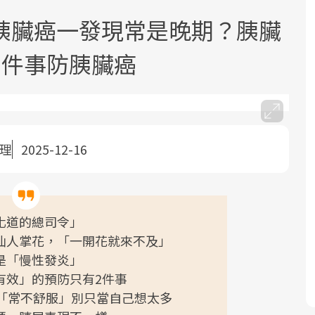
胰臟癌一發現常是晚期？胰臟
2件事防胰臟癌
面對超高齡社會的浪潮，台灣正在快速
2025年，就到良醫生活祭體驗「一站式
良醫健康網從「換季的身體變化」出
整理
2025-12-16
邁向「健康照護」的新時代。隨著國家
健康新生活」，從講座、體驗到運動，
發，透過醫學觀點與日常感受的對話，
政策如「健康台灣推動委員會」與「長
全面啟動你的健康革命！
建立對亞健康的認知，進而引導實際的
照3.0」的推進，「預防醫學」已成全民
改善行動。
關注的核心議題。然而，健檢不只是醫
化道的總司令」
療院所的服務，更是民眾了解自身健康
仙人掌花，「一開花就來不及」
狀況、啟動健康管理的重要起點。
是「慢性發炎」
有效」的預防只有2件事
前往專題
前往專題
前往專題
醒「常不舒服」別只當自己想太多