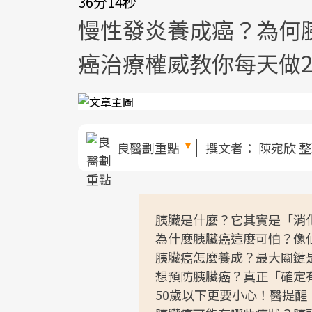
36分14秒
慢性發炎養成癌？為何
癌治療權威教你每天做
良醫劃重點
撰文者：
陳宛欣 
胰臟是什麼？它其實是「消
為什麼胰臟癌這麼可怕？像
胰臟癌怎麼養成？最大關鍵
想預防胰臟癌？真正「確定
50歲以下更要小心！醫提