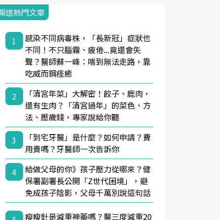
頻道熱門文章
感染不同病毒株，「長新冠」症狀也
1
不同！不只腦霧、疲倦...竟還會失
聲？醫師蘇一峰：喘到無法走路，靠
吃威而鋼痊癒
「清宮年菜」大解密！餃子、鹿肉，
2
還有生肉？「清宮過年」的菜色、方
法、壓歲錢，專家說給你聽
「到宅牙醫」是什麼？如何申請？費
3
用貴嗎？牙醫師一次告訴你
給做父母的你》孩子壓力從哪來？健
4
保署副署長公開「Z世代困境」，避
免成孩子陰影，父母千萬別說這句話
瘦瘦針是減重神藥嗎？醫三度減重20
5