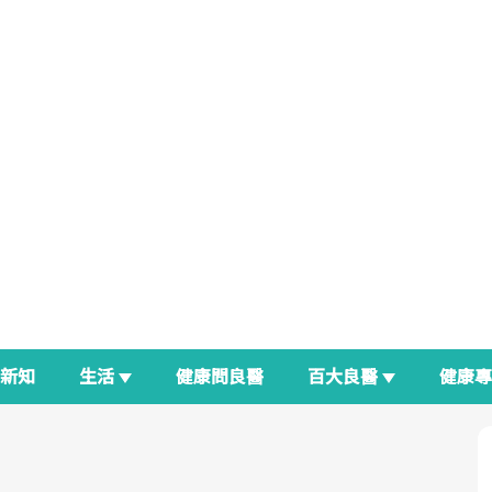
新知
生活
健康問良醫
百大良醫
健康
良醫生活祭
我與健康韌性的距離