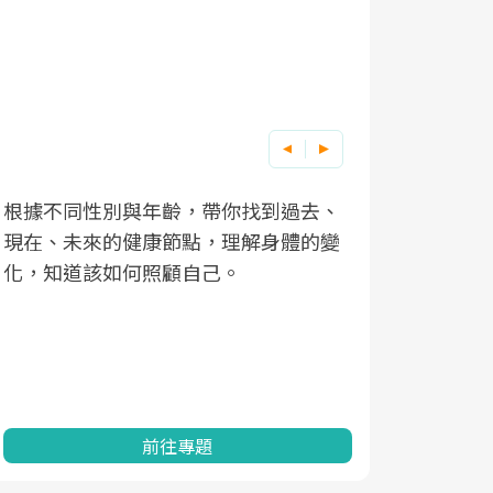
根據不同性別與年齡，帶你找到過去、
因應超高齡
現在、未來的健康節點，理解身體的變
「2025
化，知道該如何照顧自己。
康促進為目
民眾健康的
查、數據分
一起成為台
前往專題