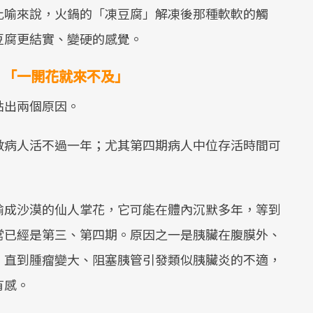
比喻來說，火鍋的「凍豆腐」解凍後那種軟軟的觸
豆腐更結實、變硬的感覺。
，「一開花就來不及」
點出兩個原因。
數病人活不過一年；尤其第四期病人中位存活時間可
喻成沙漠的仙人掌花，它可能在體內沉默多年，等到
常已經是第三、第四期。原因之一是胰臟在腹膜外、
；直到腫瘤變大、阻塞胰管引發類似胰臟炎的不適，
有感。