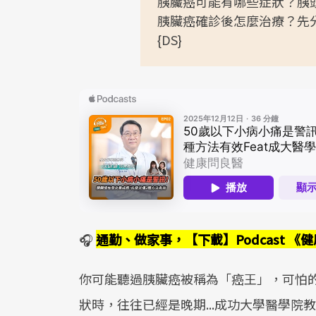
胰臟癌可能有哪些症狀？胰
胰臟癌確診後怎麼治療？先
{DS}
🎧
通勤、做家事，【下載】Podcast 
你可能聽過胰臟癌被稱為「癌王」，可怕
狀時，往往已經是晚期...成功大學醫學