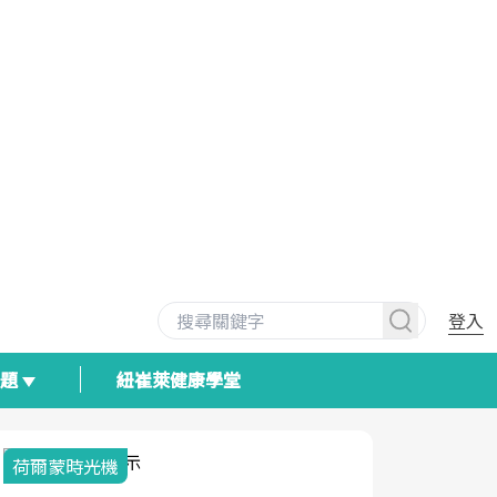
登入
專題
紐崔萊健康學堂
荷爾蒙時光機
2025健檢