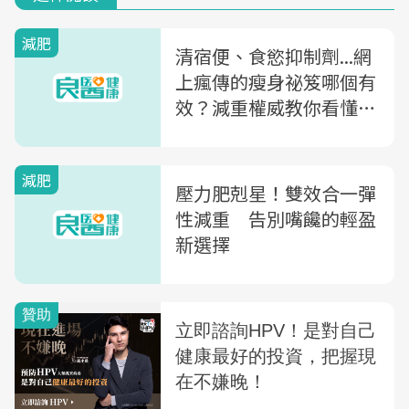
減肥
清宿便、食慾抑制劑...網
上瘋傳的瘦身祕笈哪個有
效？減重權威教你看懂，
哪一種適合你
減肥
壓力肥剋星！雙效合一彈
性減重 告別嘴饞的輕盈
新選擇