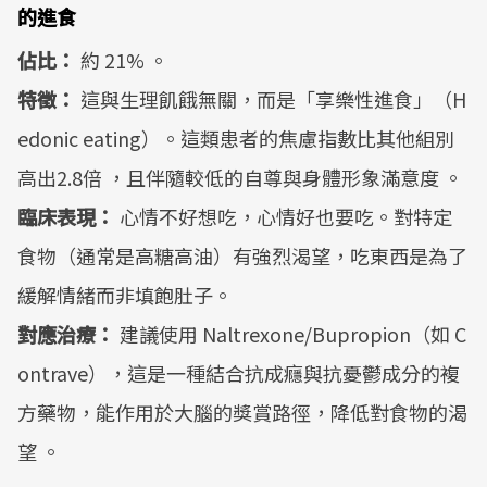
的進食
佔比：
約 21% 。
特徵：
這與生理飢餓無關，而是「享樂性進食」（H
edonic eating）。這類患者的焦慮指數比其他組別
高出2.8倍 ，且伴隨較低的自尊與身體形象滿意度 。
臨床表現：
心情不好想吃，心情好也要吃。對特定
食物（通常是高糖高油）有強烈渴望，吃東西是為了
緩解情緒而非填飽肚子。
對應治療：
建議使用 Naltrexone/Bupropion（如 C
ontrave），這是一種結合抗成癮與抗憂鬱成分的複
方藥物，能作用於大腦的獎賞路徑，降低對食物的渴
望 。