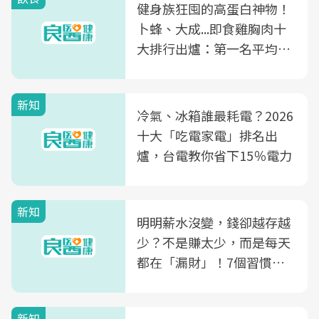
健身族狂囤的高蛋白神物！
卜蜂、大成...即食雞胸肉十
大排行出爐：第一名平均一
片不到50元
新知
冷氣、冰箱誰最耗電？2026
十大「吃電家電」排名出
爐，台電教你省下15％電力
新知
明明薪水沒變，錢卻越存越
少？不是賺太少，而是每天
都在「漏財」！7個習慣一
次看
新知