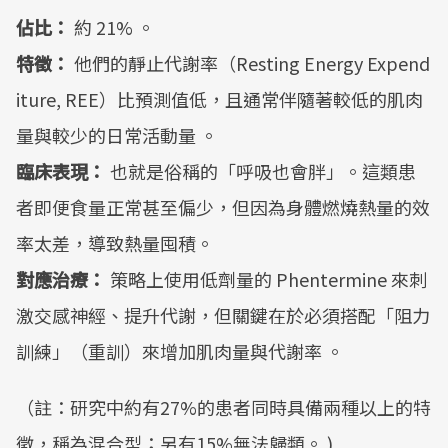
佔比：
約 21% 。
特徵：
他們的靜止代謝率（Resting Energy Expend
iture, REE）比預測值低，且通常伴隨著較低的肌肉
量與較少的日常活動量 。
臨床表現：
也就是俗稱的「呼吸也會胖」。這類患
者即便食量正常甚至偏少，但因為身體燃燒熱量的效
率太差，導致熱量囤積。
對應治療：
策略上使用低劑量的 Phentermine 來刺
激交感神經、提升代謝，但關鍵在於必須搭配「阻力
訓練」（重訓）來增加肌肉量與代謝率 。
（註：研究中約有27%的患者同時具備兩種以上的特
徵，稱為混合型；另有15%無法歸類。 )