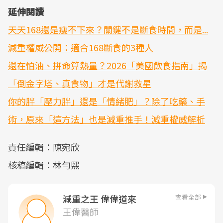
延伸閱讀
天天168還是瘦不下來？關鍵不是斷食時間，而是...
減重權威公開：適合168斷食的3種人
還在怕油、拼命算熱量？2026「美國飲食指南」揭
「倒金字塔、真食物」才是代謝救星
你的胖「壓力胖」還是「情緒肥」？除了吃藥、手
術，原來「這方法」也是減重推手！減重權威解析
責任編輯：陳宛欣
核稿編輯：林勻熙
查看全部
減重之王 偉偉道來
王偉醫師