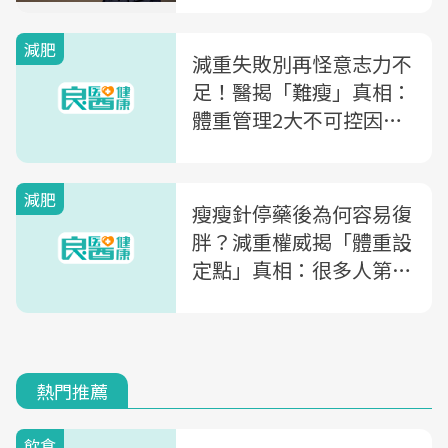
減肥
減重失敗別再怪意志力不
足！醫揭「難瘦」真相：
體重管理2大不可控因素
恐讓你病得不輕
減肥
瘦瘦針停藥後為何容易復
胖？減重權威揭「體重設
定點」真相：很多人第一
次聽過
熱門推薦
飲食