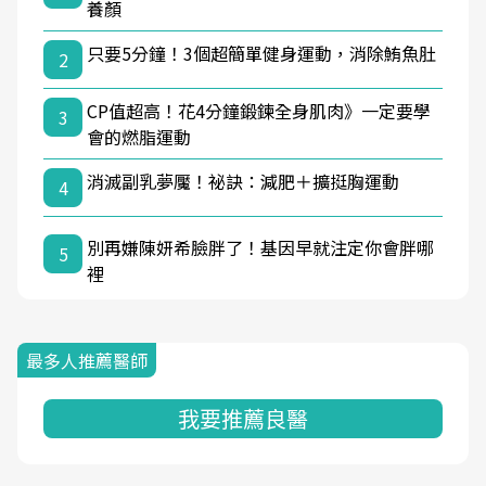
養顏
只要5分鐘！3個超簡單健身運動，消除鮪魚肚
2
CP值超高！花4分鐘鍛鍊全身肌肉》一定要學
3
會的燃脂運動
消滅副乳夢魘！祕訣：減肥＋擴挺胸運動
4
別再嫌陳妍希臉胖了！基因早就注定你會胖哪
5
裡
最多人推薦醫師
我要推薦良醫