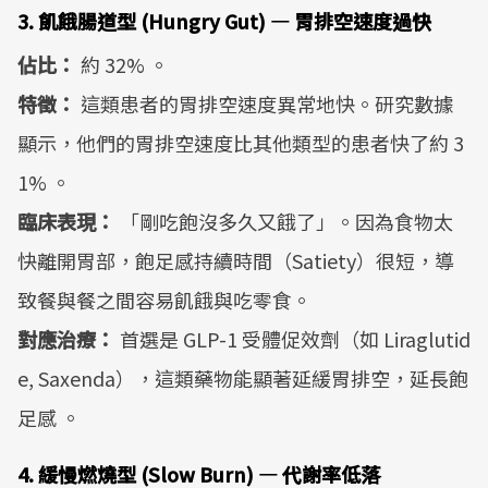
3. 飢餓腸道型 (Hungry Gut) — 胃排空速度過快
佔比：
約 32% 。
特徵：
這類患者的胃排空速度異常地快。研究數據
顯示，他們的胃排空速度比其他類型的患者快了約 3
1% 。
臨床表現：
「剛吃飽沒多久又餓了」。因為食物太
快離開胃部，飽足感持續時間（Satiety）很短，導
致餐與餐之間容易飢餓與吃零食。
對應治療：
首選是 GLP-1 受體促效劑（如 Liraglutid
e, Saxenda），這類藥物能顯著延緩胃排空，延長飽
足感 。
4. 緩慢燃燒型 (Slow Burn) — 代謝率低落