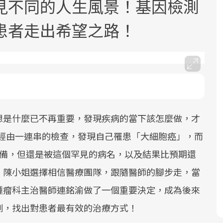
見不同的人生風景！基因檢測
患者走出希望之路！
面對超高齡社會的浪潮，台灣正在快速
2025年，就到良醫生活祭體驗「一站式
良醫健康網從「換季的身體變化」出
邁向「健康照護」的新時代。隨著國家
健康新生活」，從講座、體驗到運動，
發，透過醫學觀點與日常感受的對話，
想是什麼已不再重要，發現疾病的當下該怎麼做，才
政策如「健康台灣推動委員會」與「長
全面啟動你的健康革命！
建立對亞健康的認知，進而引導實際的
小姐經由一連串的檢查，發現自己罹患「大細胞癌」，而
照3.0」的推進，「預防醫學」已成全民
改善行動。
關注的核心議題。然而，健檢不只是醫
準備，但還是被這個罕見的病名，以及結果比預期還
療院所的服務，更是民眾了解自身健康
，陳小姐選擇相信醫療團隊，跟隨醫師的腳步走，當
狀況、啟動健康管理的重要起點。
腫瘤科主治醫師連銘渝做了一個重要決定，成為後來
前往專題
前往專題
前往專題
測，找出對患者最有效的治療方式！