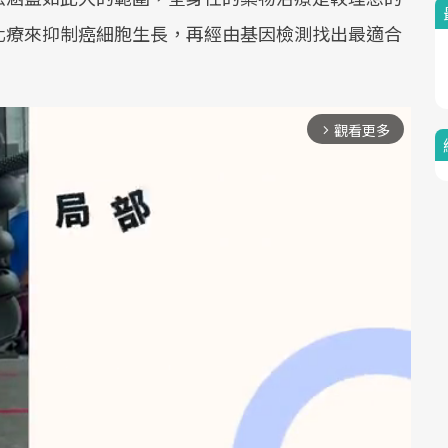
化療來抑制癌細胞生長，再經由基因檢測找出最適合
觀看更多
arrow_forward_ios