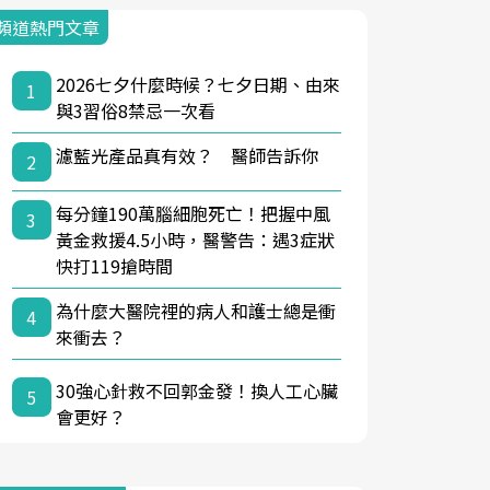
頻道熱門文章
2026七夕什麼時候？七夕日期、由來
1
與3習俗8禁忌一次看
濾藍光產品真有效？ 醫師告訴你
2
每分鐘190萬腦細胞死亡！把握中風
3
黃金救援4.5小時，醫警告：遇3症狀
快打119搶時間
為什麼大醫院裡的病人和護士總是衝
4
來衝去？
30強心針救不回郭金發！換人工心臟
5
會更好？