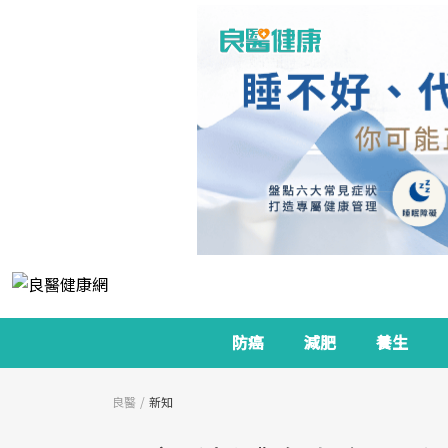
防癌
減肥
養生
良醫
新知