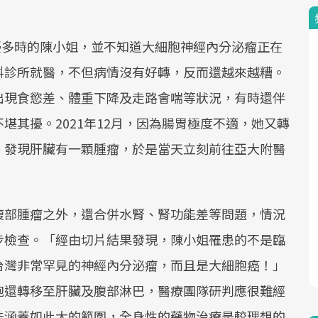
困擾多時的陳小姐，並不知道大細胞神經內分泌瘤正在
科診所就醫，不但病情沒有好轉，反而還越來越糟。
出現食慾差、體重下降及走路會喘等狀況，有時還伴
堪其擾。2021年12月，因為腸胃極度不適，她又轉
，發現肝臟有一顆腫瘤，於是當天立刻前往亞大附醫
腹部腫瘤之外，還合併水腎、腎功能差等問題，情況
步檢查。「經由切片結果發現，陳小姐罹患的不是臨
台灣非常罕見的神經內分泌瘤，而且是大細胞癌！」
胞還轉移至肝臟及腹部淋巴，醫療團隊研判應很難經
法涵蓋如此大的範圍，全身性的藥物治療是較理想的