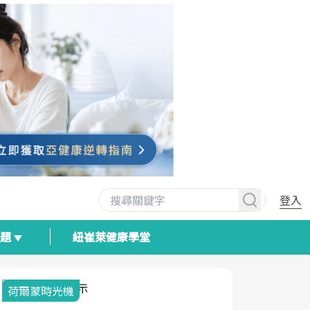
登入
專題
紐崔萊健康學堂
荷爾蒙時光機
2025健檢