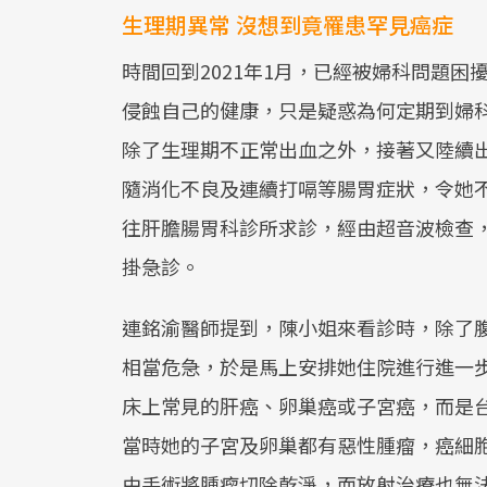
生理期異常 沒想到竟罹患罕見癌症
時間回到2021年1月，已經被婦科問題
侵蝕自己的健康，只是疑惑為何定期到婦
除了生理期不正常出血之外，接著又陸續
隨消化不良及連續打嗝等腸胃症狀，令她不
往肝膽腸胃科診所求診，經由超音波檢查
掛急診。
連銘渝醫師提到，陳小姐來看診時，除了
相當危急，於是馬上安排她住院進行進一
床上常見的肝癌、卵巢癌或子宮癌，而是
當時她的子宮及卵巢都有惡性腫瘤，癌細
由手術將腫瘤切除乾淨，而放射治療也無