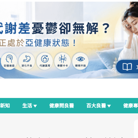
新知
生活
健康問良醫
百大良醫
健康
良醫生活祭
我與健康韌性的距離