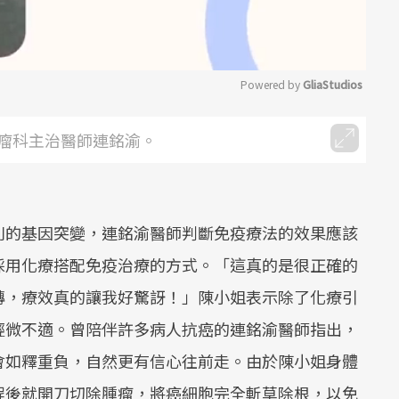
Powered by 
GliaStudios
Mute
瘤科主治醫師連銘渝。
別的基因突變，連銘渝醫師判斷免疫療法的效果應該
採用化療搭配免疫治療的方式。「這真的是很正確的
轉，療效真的讓我好驚訝！」陳小姐表示除了化療引
輕微不適。曾陪伴許多病人抗癌的連銘渝醫師指出，
會如釋重負，自然更有信心往前走。由於陳小姐身體
程後就開刀切除腫瘤，將癌細胞完全斬草除根，以免