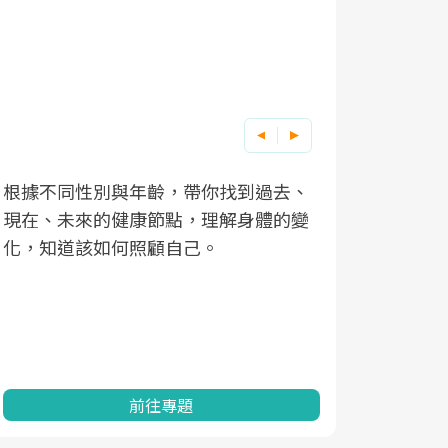
根據不同性別與年齡，帶你找到過去、
因應超高齡
現在、未來的健康節點，理解身體的變
「2025
化，知道該如何照顧自己。
康促進為目
民眾健康的
查、數據分
一起成為台
前往專題