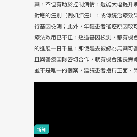
藥，不但有助於控制病情，還能大幅提升
對應的癌別（例如肺癌），或傳統治療效
行基因檢測；此外，年輕患者罹癌原因較
療法效用已不佳，透過基因檢測，都有機
的進展一日千里，即使過去被認為無藥可
且與醫療團隊密切合作，就有機會延長壽
並不是唯一的個案，建議患者抱持正面、
#基因檢測
#癌症
延伸閱讀
新知
2024-12-06